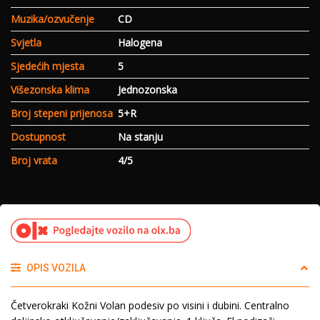
Muzika/ozvučenje
CD
Svjetla
Halogena
Sjedećih mjesta
5
Višezonska klima
Jednozonska
Broj stepeni prijenosa
5+R
Dostupnost
Na stanju
Broj vrata
4/5
OPIS VOZILA
Četverokraki Kožni Volan podesiv po visini i dubini. Centralno