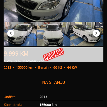
9.999
KM
U cijenu je uračunat PDV
2013
155000 km
Benzin
60 KS
44 KW
NA STANJU
Godište
2013
Kilometraža
155000 km