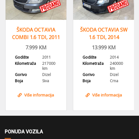
ŠKODA OCTAVIA
ŠKODA OCTAVIA SW
COMBI 1.6 TDI, 2011
1.6 TDI, 2014
GOD,
GODINA,
7.999
KM
13.999
KM
TEMPOMAT,KLIMA
REGISTROVANA
Godište
2011
Godište
2014
Kilometraža
217000
Kilometraža
240000
km
km
Gorivo
Dizel
Gorivo
Dizel
Boja
Siva
Boja
Crna
Više informacija
Više informacija
PONUDA VOZILA