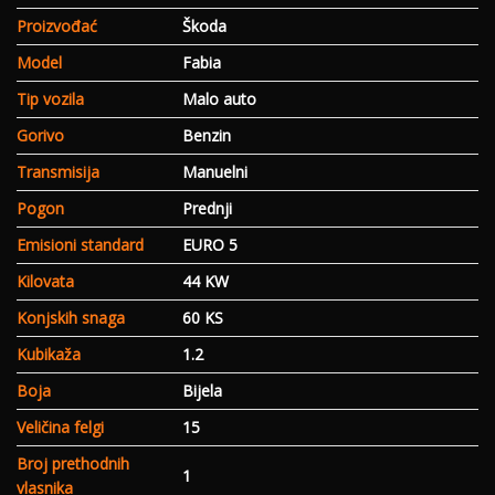
Proizvođać
Škoda
Model
Fabia
Tip vozila
Malo auto
Gorivo
Benzin
Transmisija
Manuelni
Pogon
Prednji
Emisioni standard
EURO 5
Kilovata
44 KW
Konjskih snaga
60 KS
Kubikaža
1.2
Boja
Bijela
Veličina felgi
15
Broj prethodnih
1
vlasnika