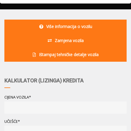
Više informacija o vozilu
Zamjena vozila
Ištampaj tehničke detalje vozila
KALKULATOR (LIZINGA) KREDITA
CIJENA VOZILA*
UČEŠĆE*