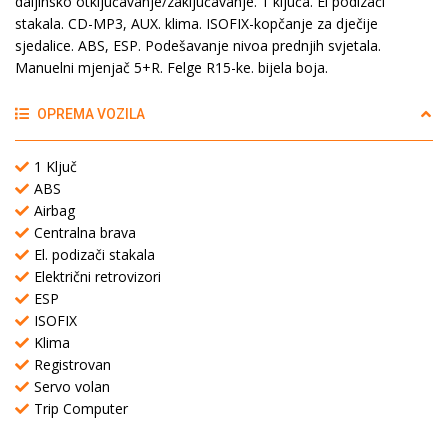
daljinsko otključavanje/zaključavanje. 1 ključa. El podizači
stakala. CD-MP3, AUX. klima. ISOFIX-kopčanje za dječije
sjedalice. ABS, ESP. Podešavanje nivoa prednjih svjetala.
Manuelni mjenjač 5+R. Felge R15-ke. bijela boja.
OPREMA VOZILA
1 Ključ
ABS
Airbag
Centralna brava
El. podizači stakala
Električni retrovizori
ESP
ISOFIX
Klima
Registrovan
Servo volan
Trip Computer