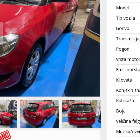
Model
Tip vozila
Gorivo
Transmisija
Pogon
Vrsta moto
Emisioni st
Kilovata
Konjskih sn
Kubikaža
Boja
Veličina felg
Muzika/ozv