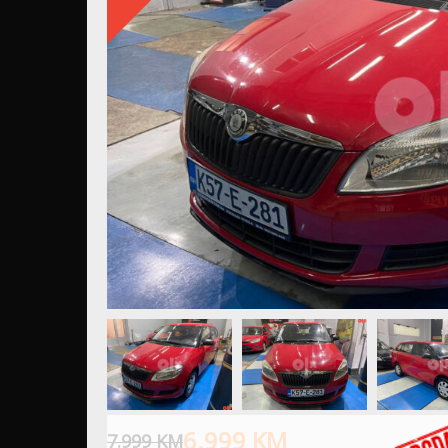
6.999
KM
7.999
KM