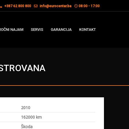
+387 62 800 800
info@eurocentar.ba
08:00 - 17:00
OČNI NAJAM
SERVIS
GARANCIJA
KONTAKT
GISTROVANA
2010
a
162000 km
Škoda