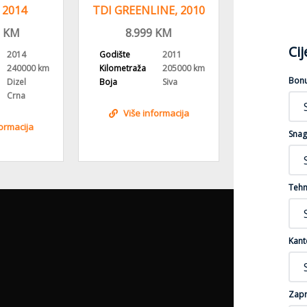
, 2014
TDI GREENLINE, 2010
TDI SW, 
NA,
GOD, NAVIGACIJA
REGIST
KM
8.999
KM
9.999
KM
OVANA
Ci
2014
Godište
2011
Godište
240000 km
Kilometraža
205000 km
Kilometraža
Bon
Dizel
Boja
Siva
Gorivo
Crna
Boja
Više informacija
formacija
Više i
Snag
Tehn
Kant
Zapr