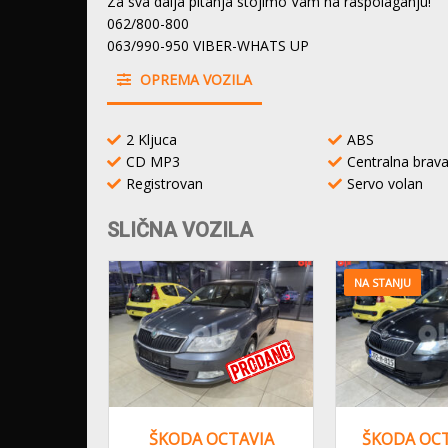
Za sva dalja pitanja stojimo Vam na raspolaganju!
062/800-800
063/990-950 VIBER-WHATS UP
OPREMA VOZILA
2 Kljuca
ABS
CD MP3
Centralna brav
Registrovan
Servo volan
SLIČNA VOZILA
NA STANJU
VIA 1.6
ŠKODA OCTAVIA
ŠKODA OCT