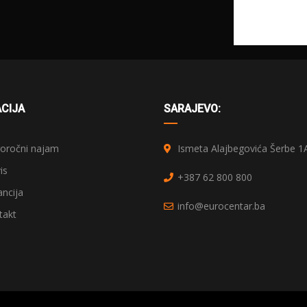
CIJA
SARAJEVO:
ročni najam
Ismeta Alajbegovića Šerbe 1
is
+387 62 800 800
ncija
info@eurocentar.ba
akt