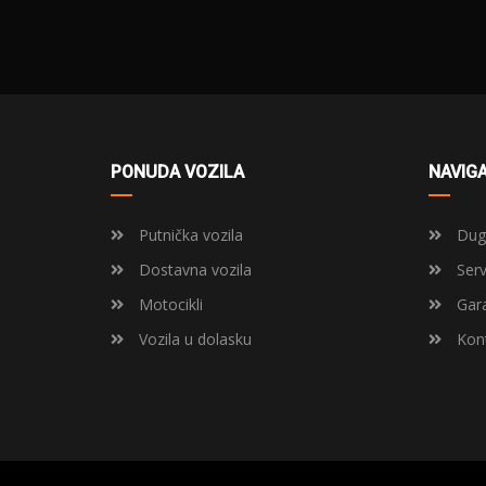
PONUDA VOZILA
NAVIGA
Putnička vozila
Dugo
Dostavna vozila
Serv
Motocikli
Gara
Vozila u dolasku
Kont