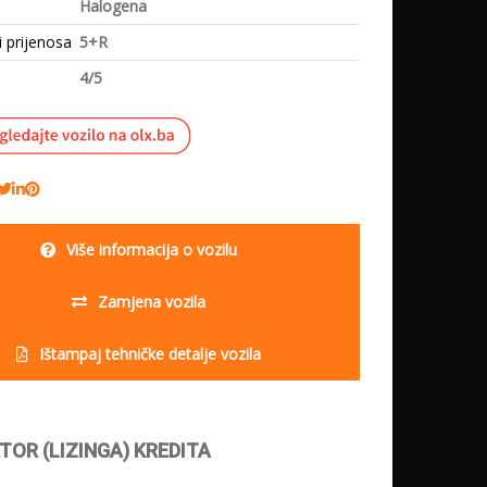
Halogena
i prijenosa
5+R
4/5
Više informacija o vozilu
Zamjena vozila
Ištampaj tehničke detalje vozila
TOR (LIZINGA) KREDITA