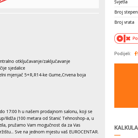
Svjetla
Broj stepen
Broj vrata
Podijeli:
entralno otključavanje/zaključavanje
ije sjedalice
uelni mjenjač 5+R,R14-ke Gume,Crvena boja
do 17:00 h u našem prodajnom salonu, koji se
tup/Ilidža (100 metara od Stanić Tehnoshop-a, u
vozila, pružamo Vam mogučnost da za Vas
KALKULA
 tržištu... Sve na jednom mjestu vaš EUROCENTAR.