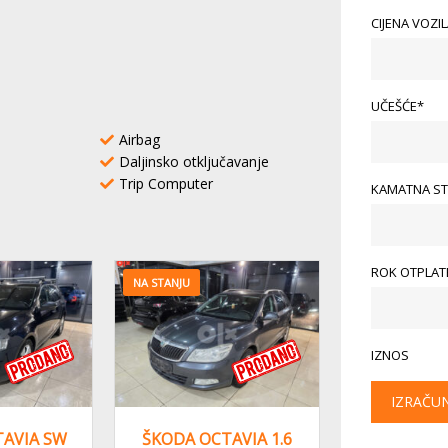
CIJENA VOZI
UČEŠĆE*
Airbag
a
Daljinsko otključavanje
Trip Computer
KAMATNA ST
ROK OTPLATE
NA STANJU
IZNOS
IZRAČU
AVIA SW
ŠKODA OCTAVIA 1.6
ŠKODA OC