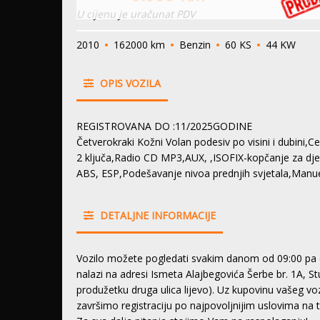
U cijenu je uračunat PDV
2010
162000 km
Benzin
60 KS
44 KW
OPIS VOZILA
REGISTROVANA DO :11/2025GODINE
Četverokraki Kožni Volan podesiv po visini i dubini,C
2 ključa,Radio CD MP3,AUX, ,ISOFIX-kopčanje za dječ
ABS, ESP,Podešavanje nivoa prednjih svjetala,Man
DETALJNE INFORMACIJE
Vozilo možete pogledati svakim danom od 09:00 pa 
nalazi na adresi Ismeta Alajbegovića Šerbe br. 1A, S
produžetku druga ulica lijevo). Uz kupovinu vašeg 
završimo registraciju po najpovoljnijim uslovima na