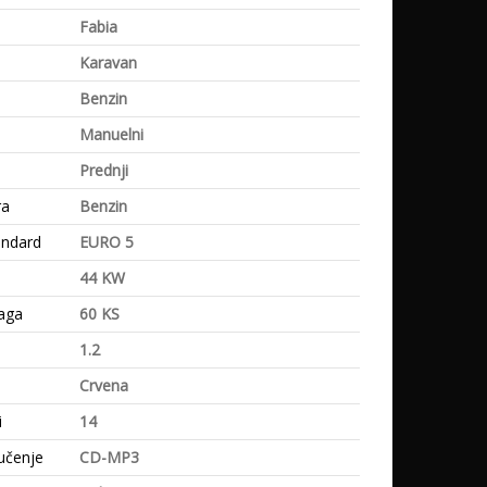
Fabia
Karavan
Benzin
Manuelni
Prednji
ra
Benzin
andard
EURO 5
44 KW
aga
60 KS
1.2
Crvena
i
14
učenje
CD-MP3