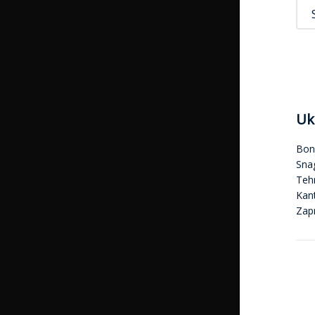
Uk
Bon
Sna
Tehn
Kan
Zap