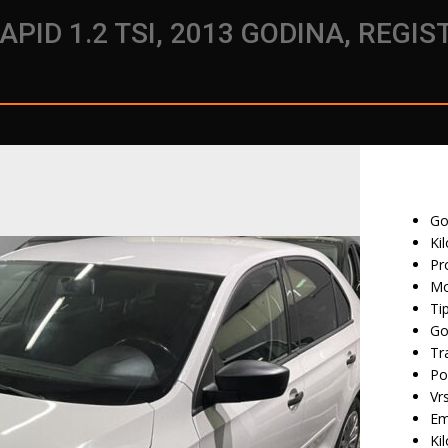
APID 1.2 TSI, 2013 GODINA, REGI
Go
Ki
Pr
Mo
Ti
Go
Tr
Po
Vr
Em
Ki