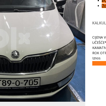
I
KALKUL
CIJENA 
UČEŠĆE
KAMATN
ROK OTP
Iznos
IZRAČUN