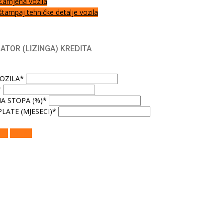
Zamjena vozila
štampaj tehničke detalje vozila
ATOR (LIZINGA) KREDITA
VOZILA*
*
A STOPA (%)*
LATE (MJESECI)*
AJ
Poništi