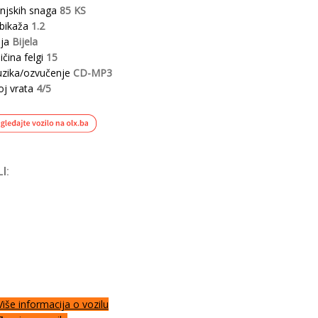
njskih snaga
85 KS
bikaža
1.2
ja
Bijela
ičina felgi
15
zika/ozvučenje
CD-MP3
oj vrata
4/5
I:
Više informacija o vozilu