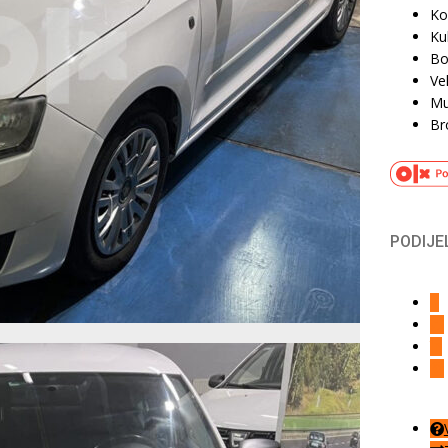
Ko
Ku
Bo
Vel
Mu
Br
PODIJEL