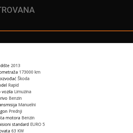
STROVANA
dište
2013
lometraža
173000 km
oizvođać
Škoda
del
Rapid
p vozila
Limuzina
rivo
Benzin
ansmisija
Manuelni
gon
Prednji
sta motora
Benzin
isioni standard
EURO 5
lovata
63 KW