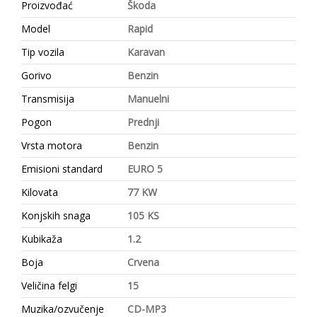
Proizvođać
Škoda
Model
Rapid
Tip vozila
Karavan
Gorivo
Benzin
Transmisija
Manuelni
Pogon
Prednji
Vrsta motora
Benzin
Emisioni standard
EURO 5
Kilovata
77 KW
Konjskih snaga
105 KS
Kubikaža
1.2
Boja
Crvena
Veličina felgi
15
Muzika/ozvučenje
CD-MP3