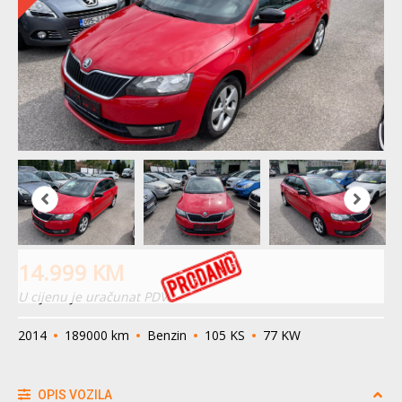
14.999
KM
U cijenu je uračunat PDV
2014
189000 km
Benzin
105 KS
77 KW
OPIS VOZILA