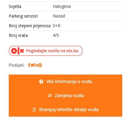
Svjetla
Halogena
Parking senzori
Nazad
Broj stepeni prijenosa
5+R
Broj vrata
4/5
Podijeli:
Više informacija o vozilu
Zamjena vozila
Ištampaj tehničke detalje vozila