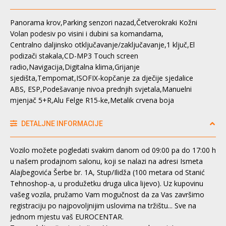
Panorama krov,Parking senzori nazad,Četverokraki Kožni
Volan podesiv po visini i dubini sa komandama,
Centralno daljinsko otključavanje/zaključavanje,1 ključ,El
podizači stakala,CD-MP3 Touch screen
radio,Navigacija,Digitalna klima,Grijanje
sjedišta,Tempomat,ISOFIX-kopčanje za dječije sjedalice
ABS, ESP,Podešavanje nivoa prednjih svjetala,Manuelni
mjenjač 5+R,Alu Felge R15-ke,Metalik crvena boja
DETALJNE INFORMACIJE
Vozilo možete pogledati svakim danom od 09:00 pa do 17:00 h
u našem prodajnom salonu, koji se nalazi na adresi Ismeta
Alajbegovića Šerbe br. 1A, Stup/Ilidža (100 metara od Stanić
Tehnoshop-a, u produžetku druga ulica lijevo). Uz kupovinu
vašeg vozila, pružamo Vam mogučnost da za Vas završimo
registraciju po najpovoljnijim uslovima na tržištu... Sve na
jednom mjestu vaš EUROCENTAR.