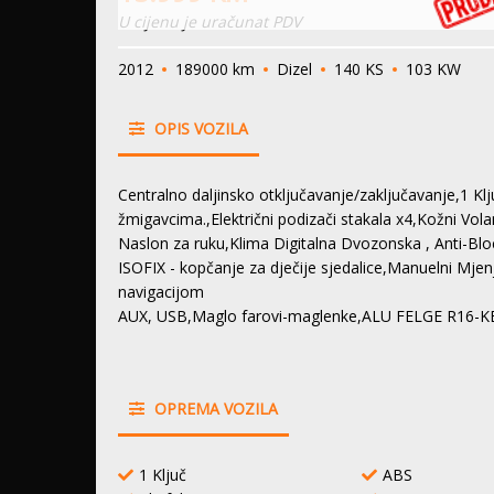
U cijenu je uračunat PDV
2012
189000 km
Dizel
140 KS
103 KW
OPIS VOZILA
Centralno daljinsko otključavanje/zaključavanje,1 Kl
žmigavcima.,Električni podizači stakala x4,Kožni Vol
Naslon za ruku,Klima Digitalna Dvozonska , Anti-
ISOFIX - kopčanje za dječije sjedalice,Manuelni Mj
navigacijom
AUX, USB,Maglo farovi-maglenke,ALU FELGE R16-KE,
OPREMA VOZILA
1 Ključ
ABS