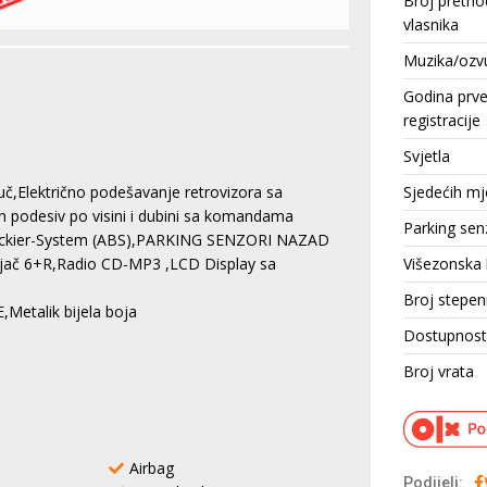
Broj pretho
vlasnika
Muzika/ozv
Godina prv
registracije
Svjetla
Sjedećih mj
juč,Električno podešavanje retrovizora sa
an podesiv po visini i dubini sa komandama
Parking sen
Blockier-System (ABS),PARKING SENZORI NAZAD
Višezonska 
enjač 6+R,Radio CD-MP3 ,LCD Display sa
Broj stepen
Metalik bijela boja
Dostupnost
Broj vrata
Airbag
Podijeli: