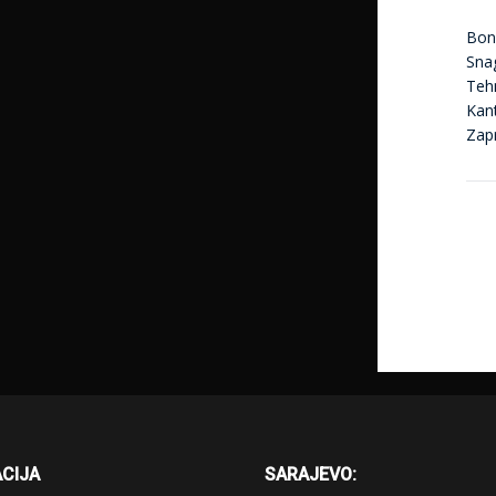
Bon
Sna
Tehn
Kan
Zap
CIJA
SARAJEVO: