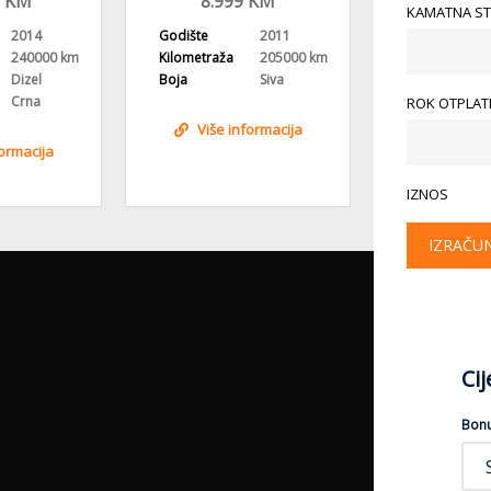
KM
8.999
KM
9.999
KM
KAMATNA ST
OVANA
2014
Godište
2011
Godište
240000 km
Kilometraža
205000 km
Kilometraža
Dizel
Boja
Siva
Gorivo
Crna
Boja
ROK OTPLATE
Više informacija
formacija
Više i
IZNOS
IZRAČU
Ci
Bon