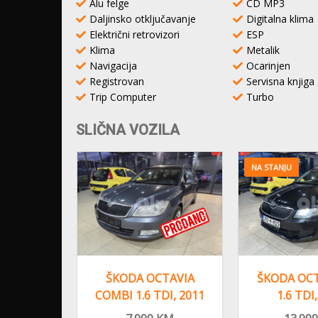
Alu felge
CD MP3
Daljinsko otključavanje
Digitalna klima
Električni retrovizori
ESP
Klima
Metalik
Navigacija
Ocarinjen
Registrovan
Servisna knjiga
Trip Computer
Turbo
SLIČNA VOZILA
NA STANJU
VIA 1.6
ŠKODA OCTAVIA
ŠKODA OCT
,2011
COMBI 1.6 TDI, 2011
1.6 TDI
LIMA, 2
GOD,
GODI