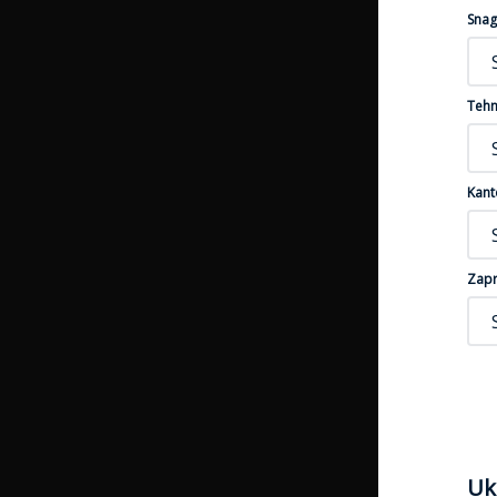
Snag
Tehn
Kant
Zapr
Uk