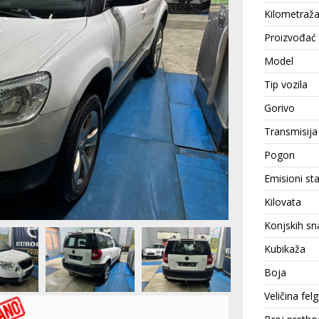
Kilometraž
Proizvođać
Model
Tip vozila
Gorivo
Transmisija
Pogon
Emisioni st
Kilovata
Konjskih sn
Kubikaža
Boja
Veličina felg