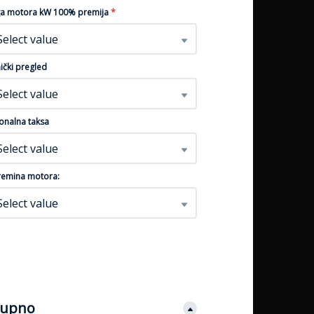
a motora kW 100% premija
*
Select value
ički pregled
Select value
onalna taksa
Select value
emina motora:
Select value
upno