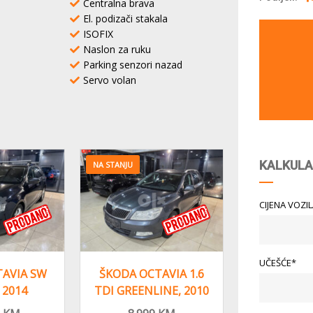
Centralna brava
El. podizači stakala
ISOFIX
Naslon za ruku
Parking senzori nazad
Servo volan
KALKULA
NA STANJU
CIJENA VOZI
UČEŠĆE*
AVIA SW
ŠKODA OCTAVIA 1.6
ŠKODA OC
, 2014
TDI GREENLINE, 2010
TDI SW, 
NA,
GOD, NAVIGACIJA
REGIST