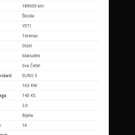
a
189000 km
Škoda
YETI
Terenac
Dizel
Manuelni
Sva Četiri
andard
EURO 5
103 KW
aga
140 KS
2.0
Bijela
i
16