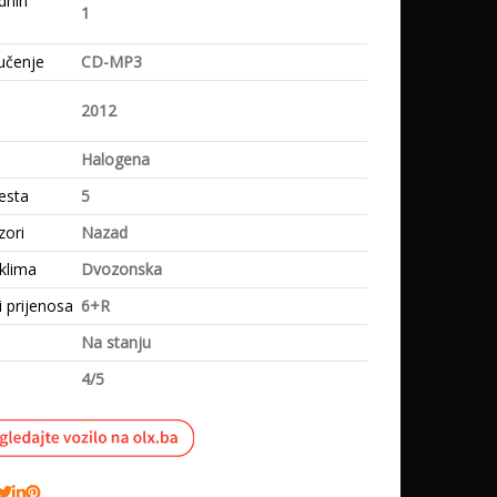
dnih
1
učenje
CD-MP3
e
2012
Halogena
esta
5
zori
Nazad
klima
Dvozonska
i prijenosa
6+R
Na stanju
4/5