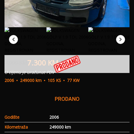
7.300
KM
7.999
KM
U cijenu je uračunat PDV
2006
249000 km
105 KS
77 KW
PRODANO
Godište
2006
Kilometraža
249000 km