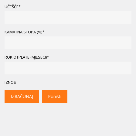
UČEŠĆE*
KAMATNA STOPA (%)*
ROK OTPLATE (MJESECI)*
IZNOS
IZRAČUNAJ
Poništi