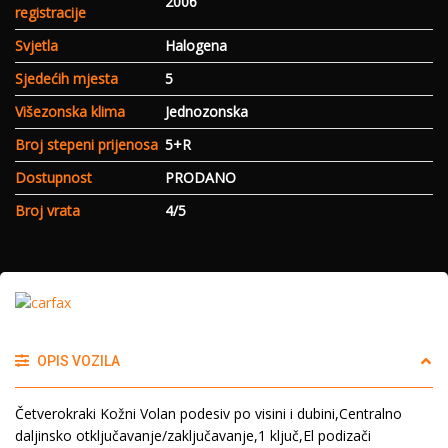
2006
registracije
Svjetla
Halogena
Sjedećih mjesta
5
Višezonska klima
Jednozonska
Broj stepeni prijenosa
5+R
Dostupnost
PRODANO
Broj vrata
4/5
OPIS VOZILA
Četverokraki Kožni Volan podesiv po visini i dubini,Centralno
daljinsko otključavanje/zaključavanje,1 ključ,El podizači