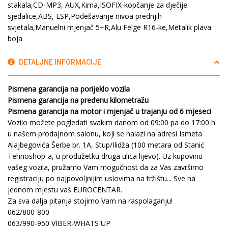
stakala,CD-MP3, AUX,Kima,ISOFIX-kopčanje za dječije
sjedalice,ABS, ESP,Podešavanje nivoa prednjih
svjetala,Manuelni mjenjač 5+R,Alu Felge R16-ke,Metalik plava
boja
DETALJNE INFORMACIJE
Pismena garancija na porijeklo vozila
Pismena garancija na pređenu kilometražu
Pismena garancija na motor i mjenjač u trajanju od 6 mjeseci
Vozilo možete pogledati svakim danom od 09:00 pa do 17:00 h
u našem prodajnom salonu, koji se nalazi na adresi Ismeta
Alajbegovića Šerbe br. 1A, Stup/Ilidža (100 metara od Stanić
Tehnoshop-a, u produžetku druga ulica lijevo). Uz kupovinu
vašeg vozila, pružamo Vam mogučnost da za Vas završimo
registraciju po najpovoljnijim uslovima na tržištu... Sve na
jednom mjestu vaš EUROCENTAR.
Za sva dalja pitanja stojimo Vam na raspolaganju!
062/800-800
063/990-950 VIBER-WHATS UP