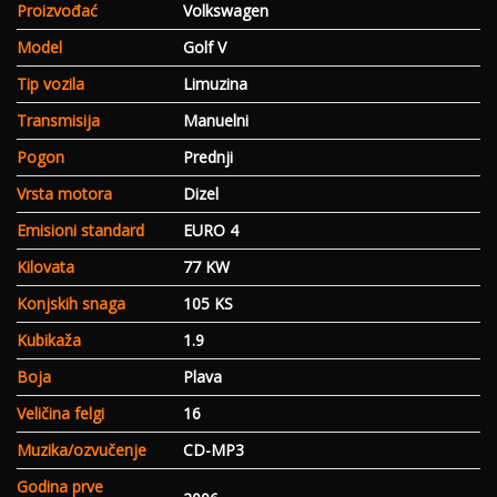
Proizvođać
Volkswagen
Model
Golf V
Tip vozila
Limuzina
Transmisija
Manuelni
Pogon
Prednji
Vrsta motora
Dizel
Emisioni standard
EURO 4
Kilovata
77 KW
Konjskih snaga
105 KS
Kubikaža
1.9
Boja
Plava
Veličina felgi
16
Muzika/ozvučenje
CD-MP3
Godina prve