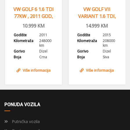
VW GOLF 6 1.6 TDI
VW GOLF VII
77KW , 2011 GOD,
VARIANT 1.6 TDI,
REGISTROVAN,KLIMA
2015 GOD,
10.999
KM
14.999
KM
NAVIGACIJA,KLIMA
Godište
2011
Godište
2015
Kilometraža
248000
Kilometraža
208000
km
km
Gorivo
Dizel
Gorivo
Dizel
Boja
Crna
Boja
Siva
Više informacija
Više informacija
PONUDA VOZILA
Putnička vozila