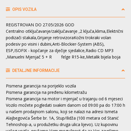
OPIS VOZILA
REGISTROVAN DO 27.05/2026 GOD
Centralno otključavanje/zaključavanje ,2 ključa,klima,Električni
podizači stakala,Grijanje retrovizoraKožni trokraki volan
podesiv po visini i dubini,Anti-Blockier-System (ABS),
ESP,ISOFIX - kopčanje za dječije sjedalice,Radio CD MP3
,Manuelni Mjenjač 5 + R felge R15-ke,Metalik bijela boja
DETALJNE INFORMACIJE
Pismena garancija na porijeklo vozila
Pismena garancija na pređenu kilometražu
Pismena garancija na motor i mjenjač u trajanju od 6 mjeseci
Vozilo možete pogledati svakim danom od 09:00 pa do 17:00 h
u našem prodajnom salonu, koji se nalazi na adresi Ismeta
Alajbegovića Šerbe br. 1A, Stup/Ilidža (100 metara od Stanić
Tehnoshop-a, u produžetku druga ulica lijevo). Uz kupovinu
vašeg vozila, pružamo Vam mogučnost da za Vas završimo