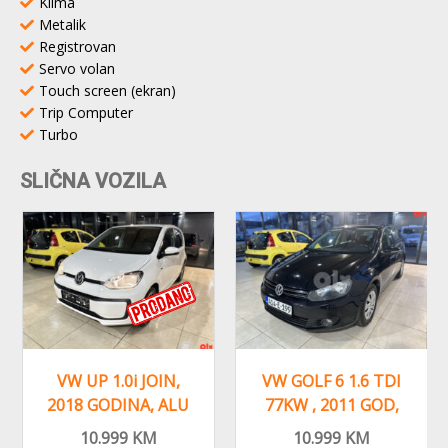
Klima
Metalik
Registrovan
Servo volan
Touch screen (ekran)
Trip Computer
Turbo
SLIČNA VOZILA
VW UP 1.0i JOIN,
VW GOLF 6 1.6 TDI
2018 GODINA, ALU
77KW , 2011 GOD,
FELGE KLIMA
REGISTROVAN,KLIMA
10.999
KM
10.999
KM