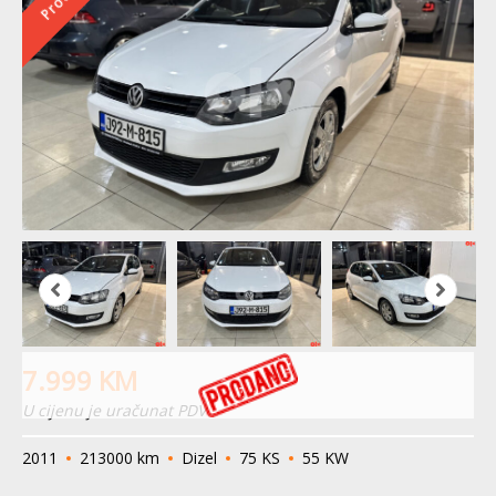
7.999
KM
U cijenu je uračunat PDV
2011
213000 km
Dizel
75 KS
55 KW