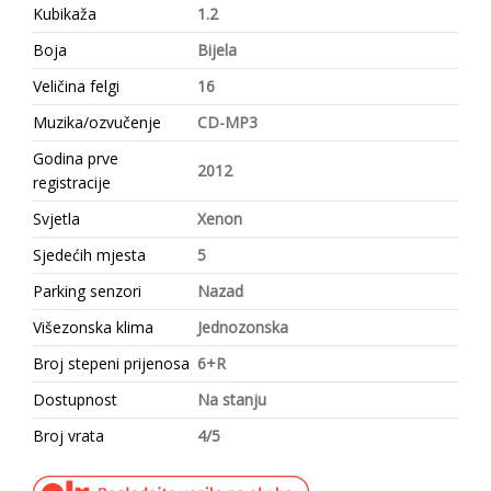
Kubikaža
1.2
Boja
Bijela
Veličina felgi
16
Muzika/ozvučenje
CD-MP3
Godina prve
2012
registracije
Svjetla
Xenon
Sjedećih mjesta
5
Parking senzori
Nazad
Višezonska klima
Jednozonska
Broj stepeni prijenosa
6+R
Dostupnost
Na stanju
Broj vrata
4/5