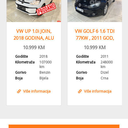
VW UP 1.0i JOIN,
VW GOLF 6 1.6 TDI
2018 GODINA, ALU
77KW , 2011 GOD,
FELGE KLIMA
REGISTROVAN,KLIMA
10.999
KM
10.999
KM
Godište
2018
Godište
2011
Kilometraža
107000
Kilometraža
248000
km
km
Gorivo
Benzin
Gorivo
Dizel
Boja
Bijela
Boja
Crna
Više informacija
Više informacija