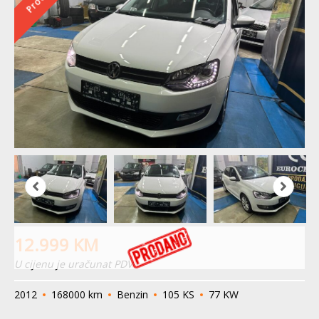
12.999
KM
U cijenu je uračunat PDV
2012
168000 km
Benzin
105 KS
77 KW