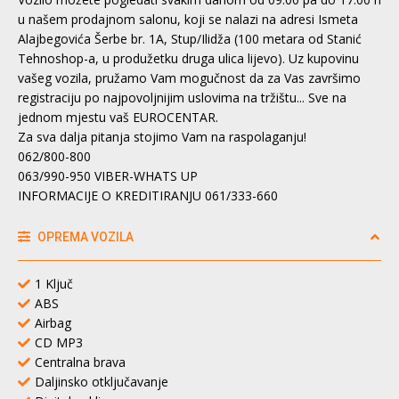
u našem prodajnom salonu, koji se nalazi na adresi Ismeta
Alajbegovića Šerbe br. 1A, Stup/Ilidža (100 metara od Stanić
Tehnoshop-a, u produžetku druga ulica lijevo). Uz kupovinu
vašeg vozila, pružamo Vam mogučnost da za Vas završimo
registraciju po najpovoljnijim uslovima na tržištu... Sve na
jednom mjestu vaš EUROCENTAR.
Za sva dalja pitanja stojimo Vam na raspolaganju!
062/800-800
063/990-950 VIBER-WHATS UP
INFORMACIJE O KREDITIRANJU 061/333-660
OPREMA VOZILA
1 Ključ
ABS
Airbag
CD MP3
Centralna brava
Daljinsko otključavanje