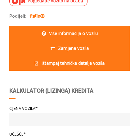
Podijeli:
Više informacija o vozilu
Zamjena vozila
Ištampaj tehničke detalje vozila
KALKULATOR (LIZINGA) KREDITA
CIJENA VOZILA*
UČEŠĆE*