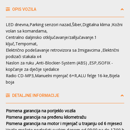
OPIS VOZILA
LED dnevna,Parking senzori nazad,Šiber,Digitalna klima ;Kožni
volan sa komandama,
Centralno daljinsko otključavanje/zalljučavanje.1
ključ,Tempomat,
Električno podešavanje retrovizora sa žmigavcima ,Električni
podizači stakala x4
Naslon za ruku ,Anti-Blockier-System (ABS) ,ESP,ISOFIX -
kopčanje za dječije sjedalice
Radio CD-MP3,Manuelni mjenjač 6+R,ALU felge 16-ke,Bijela
boja
DETALJNE INFORMACIJE
Pismena garancija na porijeklo vozila
Pismena garancija na pređenu kilometražu
Pismena garancija na motor i mjenjač u trajanju od 6 mjeseci
Vozilo možete pogledati svakim danom od 09:00 pa do 17:00 h