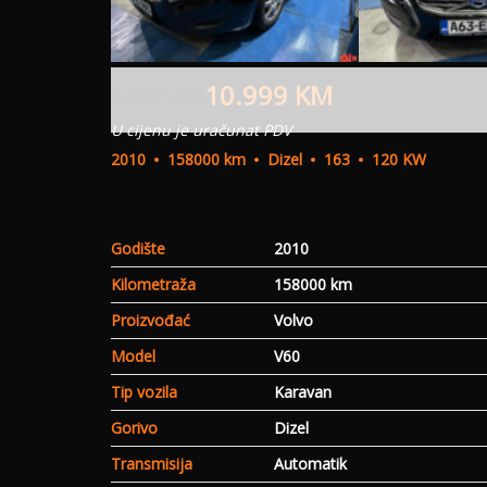
10.999
KM
12.999
KM
U cijenu je uračunat PDV
2010
158000 km
Dizel
163
120 KW
Godište
2010
Kilometraža
158000 km
Proizvođać
Volvo
Model
V60
Tip vozila
Karavan
Gorivo
Dizel
Transmisija
Automatik