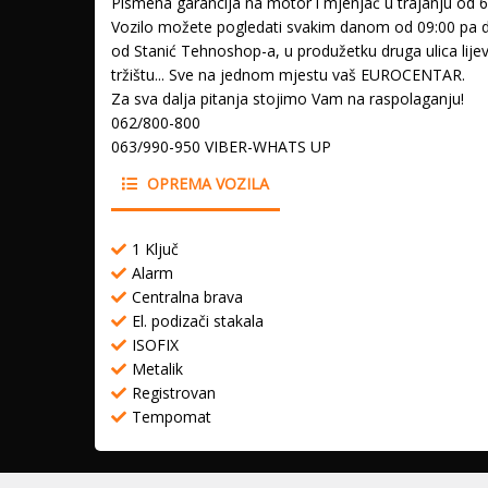
Pismena garancija na motor i mjenjač u trajanju od 
Vozilo možete pogledati svakim danom od 09:00 pa do
od Stanić Tehnoshop-a, u produžetku druga ulica lij
tržištu... Sve na jednom mjestu vaš EUROCENTAR.
Za sva dalja pitanja stojimo Vam na raspolaganju!
062/800-800
063/990-950 VIBER-WHATS UP
OPREMA VOZILA
1 Ključ
Alarm
Centralna brava
El. podizači stakala
ISOFIX
Metalik
Registrovan
Tempomat