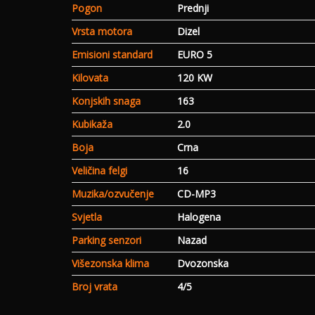
Pogon
Prednji
Vrsta motora
Dizel
Emisioni standard
EURO 5
Kilovata
120 KW
Konjskih snaga
163
Kubikaža
2.0
Boja
Crna
Veličina felgi
16
Muzika/ozvučenje
CD-MP3
Svjetla
Halogena
Parking senzori
Nazad
Višezonska klima
Dvozonska
Broj vrata
4/5