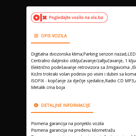
OPIS VOZILA
Digitalna dvozonska klima;Parking senzori nazad,LED
Centralno daljinsko otključavanje/zalljučavanje, 1 klju
Električno podešavanje retrovizora sa žmigavcima ,Ele
Kožni trokraki volan podesiv po visini i dubini sa k
ISOFIX - kopčanje za dječije sjedalice,Radio CD MP3
Metalik crna boja
DETALJNE INFORMACIJE
Pismena garancija na porijeklo vozila
Pismena garancija na pređenu kilometražu