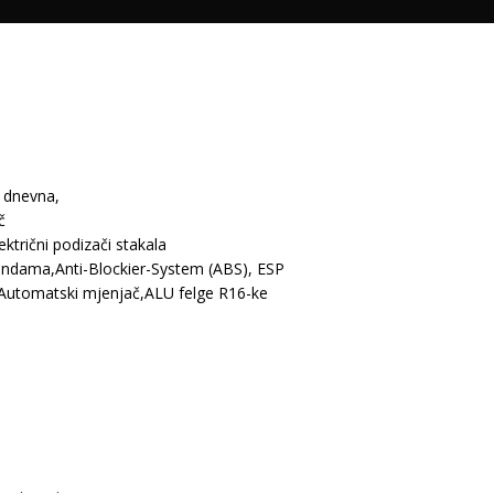
 dnevna,
č
ktrični podizači stakala
omandama,Anti-Blockier-System (ABS), ESP
,Automatski mjenjač,ALU felge R16-ke