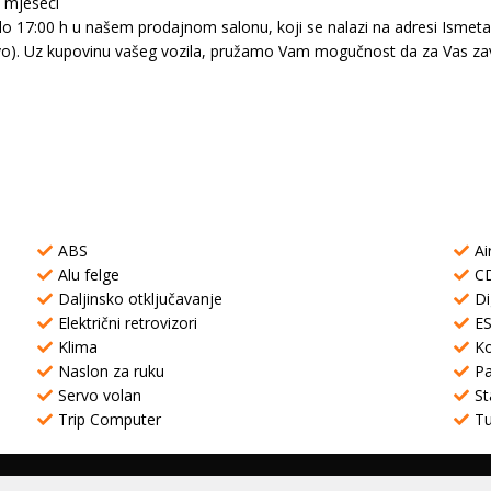
6 mjeseci
 17:00 h u našem prodajnom salonu, koji se nalazi na adresi Ismeta A
evo). Uz kupovinu vašeg vozila, pružamo Vam mogučnost da za Vas zav
ABS
Ai
Alu felge
C
Daljinsko otključavanje
Di
Električni retrovizori
E
Klima
K
Naslon za ruku
Pa
Servo volan
St
Trip Computer
T