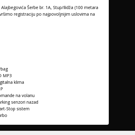
lajbegovića Šerbe br. 1A, Stup/Ilidža (100 metara
ršimo registraciju po najpovoljnijim uslovima na
rbag
D MP3
gitalna klima
SP
omande na volanu
rking senzori nazad
art-Stop sistem
urbo