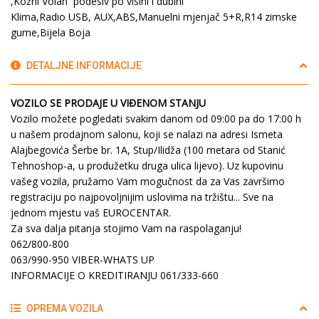
,Kožni Volan podesiv po visini i dubini
Klima,Radio USB, AUX,ABS,Manuelni mjenjač 5+R,R14 zimske
gume,Bijela Boja
DETALJNE INFORMACIJE
VOZILO SE PRODAJE U VIĐENOM STANJU
Vozilo možete pogledati svakim danom od 09:00 pa do 17:00 h
u našem prodajnom salonu, koji se nalazi na adresi Ismeta
Alajbegovića Šerbe br. 1A, Stup/Ilidža (100 metara od Stanić
Tehnoshop-a, u produžetku druga ulica lijevo). Uz kupovinu
vašeg vozila, pružamo Vam mogučnost da za Vas završimo
registraciju po najpovoljnijim uslovima na tržištu... Sve na
jednom mjestu vaš EUROCENTAR.
Za sva dalja pitanja stojimo Vam na raspolaganju!
062/800-800
063/990-950 VIBER-WHATS UP
INFORMACIJE O KREDITIRANJU 061/333-660
OPREMA VOZILA