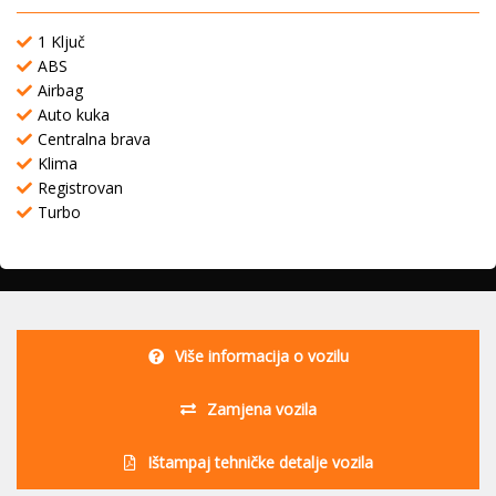
1 Ključ
ABS
Airbag
Auto kuka
Centralna brava
Klima
Registrovan
Turbo
Više informacija o vozilu
Zamjena vozila
Ištampaj tehničke detalje vozila