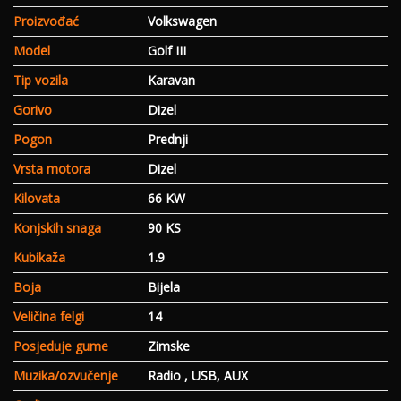
Proizvođać
Volkswagen
Model
Golf III
Tip vozila
Karavan
Gorivo
Dizel
Pogon
Prednji
Vrsta motora
Dizel
Kilovata
66 KW
Konjskih snaga
90 KS
Kubikaža
1.9
Boja
Bijela
Veličina felgi
14
Posjeduje gume
Zimske
Muzika/ozvučenje
Radio , USB, AUX