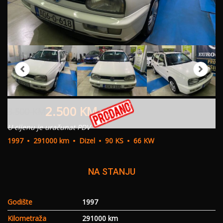
2.500
KM
3.500
KM
U cijenu je uračunat PDV
1997
291000 km
Dizel
90 KS
66 KW
NA STANJU
Godište
1997
Kilometraža
291000 km