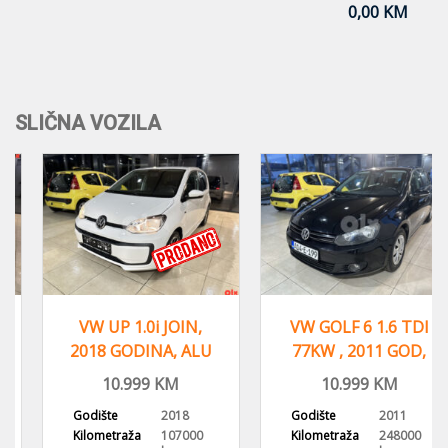
0,00 KM
SLIČNA VOZILA
VW UP 1.0i JOIN,
VW GOLF 6 1.6 TDI
2018 GODINA, ALU
77KW , 2011 GOD,
FELGE KLIMA
REGISTROVAN,KLIMA
10.999
KM
10.999
KM
Godište
2018
Godište
2011
Kilometraža
107000
Kilometraža
248000