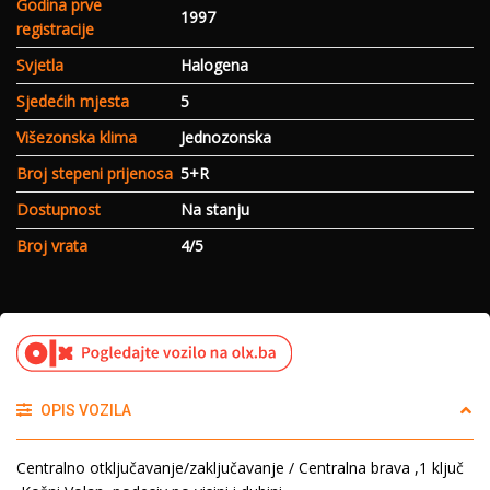
Godina prve
1997
registracije
Svjetla
Halogena
Sjedećih mjesta
5
Višezonska klima
Jednozonska
Broj stepeni prijenosa
5+R
Dostupnost
Na stanju
Broj vrata
4/5
OPIS VOZILA
Centralno otključavanje/zaključavanje / Centralna brava ,1 ključ