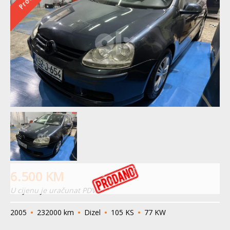
6.500
KM
U cijenu je uračunat PDV
2005
232000 km
Dizel
105 KS
77 KW