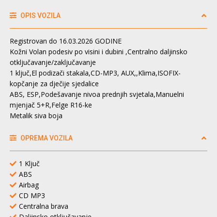
OPIS VOZILA
Registrovan do 16.03.2026 GODINE
Kožni Volan podesiv po visini i dubini ,Centralno daljinsko
otključavanje/zaključavanje
1 ključ,El podizači stakala,CD-MP3, AUX,,Klima,ISOFIX-
kopčanje za dječije sjedalice
ABS, ESP,Podešavanje nivoa prednjih svjetala,Manuelni
mjenjač 5+R,Felge R16-ke
Metalik siva boja
OPREMA VOZILA
1 Ključ
ABS
Airbag
CD MP3
Centralna brava
Daljinsko otključavanje