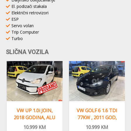
El. podizači stakala
Električni retrovizori
ESP
Servo volan
Trip Computer
Turbo
SLIČNA VOZILA
VW UP 1.0i JOIN,
VW GOLF 6 1.6 TDI
2018 GODINA, ALU
77KW , 2011 GOD,
FELGE KLIMA
REGISTROVAN,KLIMA
10.999
KM
10.999
KM