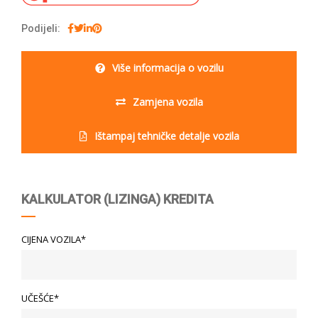
Podijeli:
Više informacija o vozilu
Zamjena vozila
Ištampaj tehničke detalje vozila
KALKULATOR (LIZINGA) KREDITA
CIJENA VOZILA*
UČEŠĆE*