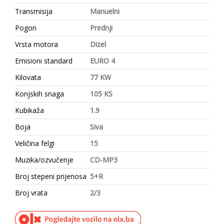
Transmisija
Manuelni
Pogon
Prednji
Vrsta motora
Dizel
Emisioni standard
EURO 4
Kilovata
77 KW
Konjskih snaga
105 KS
Kubikaža
1.9
Boja
Siva
Veličina felgi
15
Muzika/ozvučenje
CD-MP3
Broj stepeni prijenosa
5+R
Broj vrata
2/3