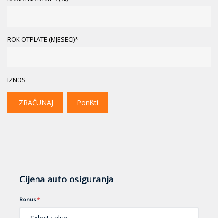
ROK OTPLATE (MJESECI)*
IZNOS
IZRAČUNAJ
Poništi
Cijena auto osiguranja
Bonus
*
Select value