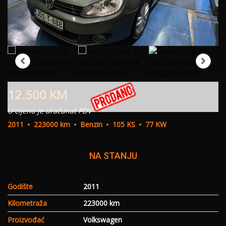
12.500
KM
U cijenu je uračunat PDV
2011
223000 km
Benzin
105 KS
77 KW
NA STANJU
Godište
2011
Kilometraža
223000 km
Proizvođać
Volkswagen