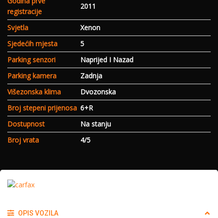
Godina prve
2011
registracije
Svjetla
Xenon
Sjedećih mjesta
5
Parking senzori
Naprijed I Nazad
Parking kamera
Zadnja
Višezonska klima
Dvozonska
Broj stepeni prijenosa
6+R
Dostupnost
Na stanju
Broj vrata
4/5
OPIS VOZILA