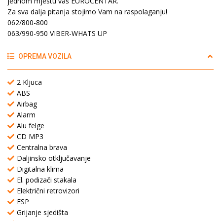
jednom mjestu vaš EUROCENTAR.
Za sva dalja pitanja stojimo Vam na raspolaganju!
062/800-800
063/990-950 VIBER-WHATS UP
OPREMA VOZILA
2 Kljuca
ABS
Airbag
Alarm
Alu felge
CD MP3
Centralna brava
Daljinsko otključavanje
Digitalna klima
El. podizači stakala
Električni retrovizori
ESP
Grijanje sjedišta