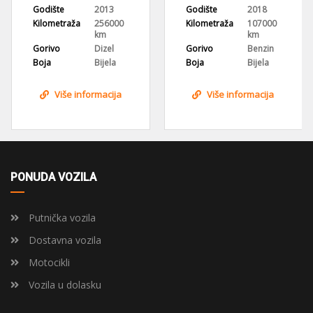
013
Godište
2018
Godište
201
56000
Kilometraža
107000
Kilometraža
248
m
km
km
zel
Gorivo
Benzin
Gorivo
Dize
jela
Boja
Bijela
Boja
Crn
acija
Više informacija
Više informac
PONUDA VOZILA
Putnička vozila
Dostavna vozila
Motocikli
Vozila u dolasku