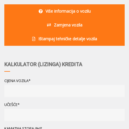
Više informacija o vozilu
Zamjena vozila
Ištampaj tehničke detalje vozila
KALKULATOR (LIZINGA) KREDITA
CIJENA VOZILA*
UČEŠĆE*
KAMATNA STOPA (%)*