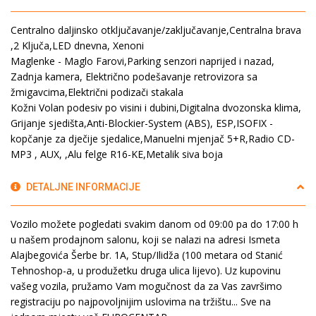
Centralno daljinsko otključavanje/zaključavanje,Centralna brava
,2 Ključa,LED dnevna, Xenoni
Maglenke - Maglo Farovi,Parking senzori naprijed i nazad,
Zadnja kamera, Električno podešavanje retrovizora sa
žmigavcima,Električni podizači stakala
Kožni Volan podesiv po visini i dubini,Digitalna dvozonska klima,
Grijanje sjedišta,Anti-Blockier-System (ABS), ESP,ISOFIX -
kopčanje za dječije sjedalice,Manuelni mjenjač 5+R,Radio CD-
MP3 , AUX, ,Alu felge R16-KE,Metalik siva boja
DETALJNE INFORMACIJE
Vozilo možete pogledati svakim danom od 09:00 pa do 17:00 h
u našem prodajnom salonu, koji se nalazi na adresi Ismeta
Alajbegovića Šerbe br. 1A, Stup/Ilidža (100 metara od Stanić
Tehnoshop-a, u produžetku druga ulica lijevo). Uz kupovinu
vašeg vozila, pružamo Vam mogučnost da za Vas završimo
registraciju po najpovoljnijim uslovima na tržištu... Sve na