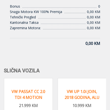
Bonus
0
Snaga Motora KW 100% Premija
0,00 KM
Tehnički Pregled
0,00 KM
Kantonalna Taksa
0,00 KM
Zapremina Motora:
0,00 KM
0,00 KM
SLIČNA VOZILA
C 2.0
VW UP 1.0i JOIN,
VW GOLF 6 1.6
ION
2018 GODINA, ALU
77KW , 2011 G
,
FELGE KLIMA
REGISTROVAN,
M
10.999
KM
10.999
KM
VAN