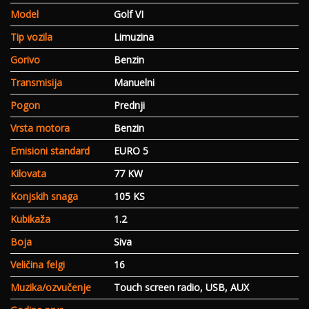
Model
Golf VI
Tip vozila
Limuzina
Gorivo
Benzin
Transmisija
Manuelni
Pogon
Prednji
Vrsta motora
Benzin
Emisioni standard
EURO 5
Kilovata
77 KW
Konjskih snaga
105 KS
Kubikaža
1.2
Boja
Siva
Veličina felgi
16
Muzika/ozvučenje
Touch screen radio, USB, AUX