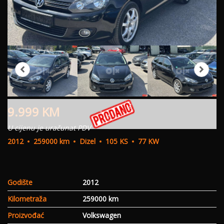
9.999
KM
U cijenu je uračunat PDV
2012
259000 km
Dizel
105 KS
77 KW
Godište
2012
Kilometraža
259000 km
Proizvođać
Volkswagen