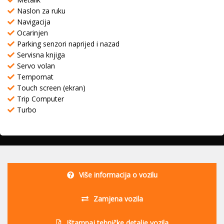
Naslon za ruku
Navigacija
Ocarinjen
Parking senzori naprijed i nazad
Servisna knjiga
Servo volan
Tempomat
Touch screen (ekran)
Trip Computer
Turbo
Više informacija o vozilu
Zamjena vozila
Ištampaj tehničke detalje vozila