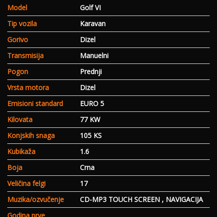
Model
Golf VI
Tip vozila
Karavan
Gorivo
Dizel
Transmisija
Manuelni
Pogon
Prednji
Vrsta motora
Dizel
Emisioni standard
EURO 5
Kilovata
77 KW
Konjskih snaga
105 KS
Kubikaža
1.6
Boja
Crna
Veličina felgi
17
Muzika/ozvučenje
CD-MP3 TOUCH SCREEN , NAVIGACIJA
Godina prve