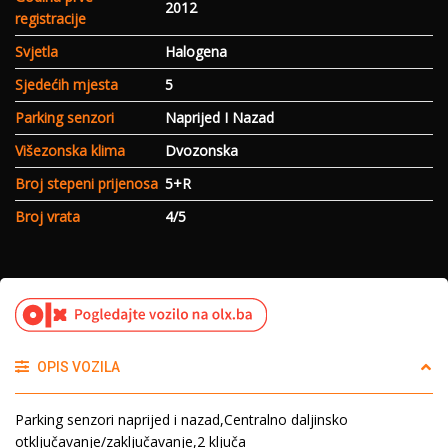
2012
registracije
Svjetla
Halogena
Sjedećih mjesta
5
Parking senzori
Naprijed I Nazad
Višezonska klima
Dvozonska
Broj stepeni prijenosa
5+R
Broj vrata
4/5
OPIS VOZILA
Parking senzori naprijed i nazad,Centralno daljinsko
otključavanje/zaključavanje,2 ključa