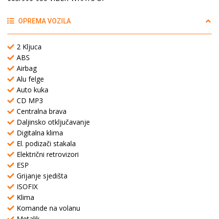
OPREMA VOZILA
2 Kljuca
ABS
Airbag
Alu felge
Auto kuka
CD MP3
Centralna brava
Daljinsko otključavanje
Digitalna klima
El. podizači stakala
Električni retrovizori
ESP
Grijanje sjedišta
ISOFIX
Klima
Komande na volanu
Metalik