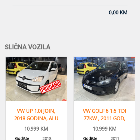
0,00 KM
SLIČNA VOZILA
NA STANJU
VW GOLF 6 1.6 TDI
VW GOLF VII
77KW , 2011 GOD,
VARIANT 1.6 TDI,
REGISTROVAN,KLIMA
2015 GOD,
10.999
KM
14.999
KM
NAVIGACIJA,KLIMA
Godište
2011
Godište
2015