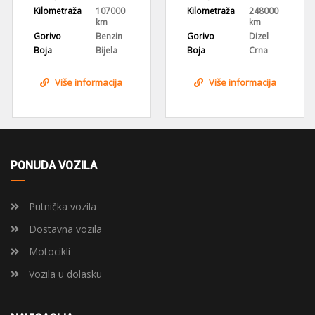
Kilometraža
248000
Kilometraža
208000
km
km
Gorivo
Dizel
Gorivo
Dizel
Boja
Crna
Boja
Siva
Više informacija
Više informacija
PONUDA VOZILA
Putnička vozila
Dostavna vozila
Motocikli
Vozila u dolasku