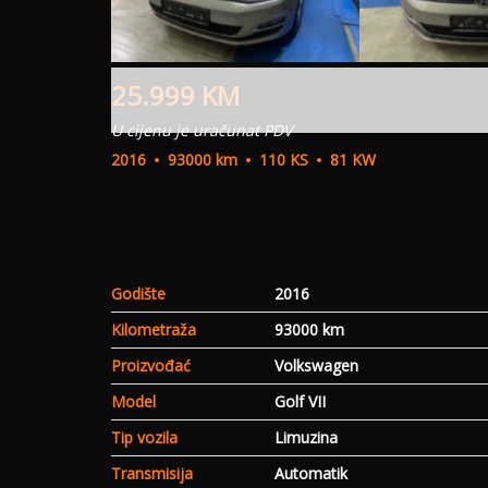
25.999
KM
U cijenu je uračunat PDV
2016
93000 km
110 KS
81 KW
Godište
2016
Kilometraža
93000 km
Proizvođać
Volkswagen
Model
Golf VII
Tip vozila
Limuzina
Transmisija
Automatik