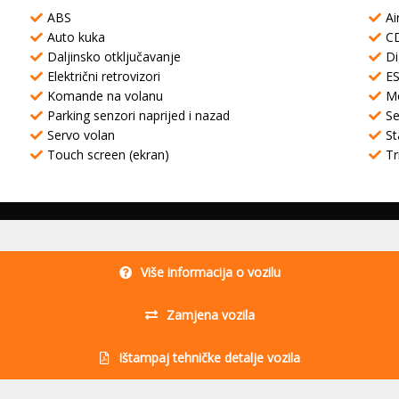
ABS
Ai
Auto kuka
C
Daljinsko otključavanje
Di
Električni retrovizori
E
Komande na volanu
Me
Parking senzori naprijed i nazad
Se
Servo volan
St
Touch screen (ekran)
Tr
Više informacija o vozilu
Zamjena vozila
Ištampaj tehničke detalje vozila