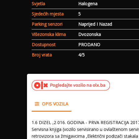
Svjetla
Halogena
Sjedećih mjesta
5
Parking senzori
Naprijed I Nazad
Višezonska klima
Dvozonska
Dostupnost
PRODANO
Broj vrata
4/5
OPIS VOZILA
1.6 DIZEL ,2 016. GODINA - PRVA REGISTRACIJA 201
Servisna knjiga (vozilo servisirano u ovlaštenom servi
retrovizora sa žmigavcima ,Električni podizači stakal