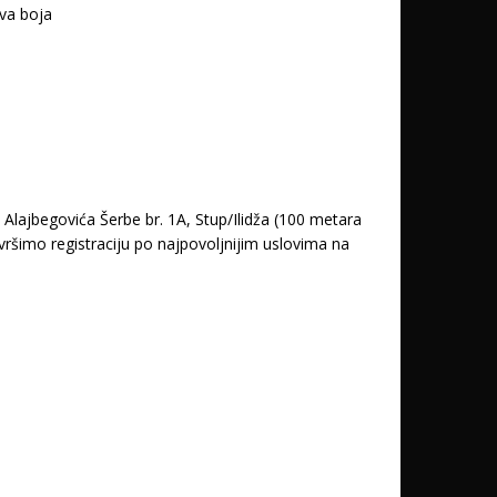
iva boja
lajbegovića Šerbe br. 1A, Stup/Ilidža (100 metara
ršimo registraciju po najpovoljnijim uslovima na