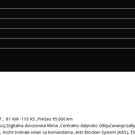
7 , 81 KW -110 KS ,Prešao 95.000 km
su),Digitalna dvozonska Klima ,Centralno daljinsko otključavanje/zallj
a , Kožni trokraki volan sa komandama ,Anti-Blockier-System (ABS), ES