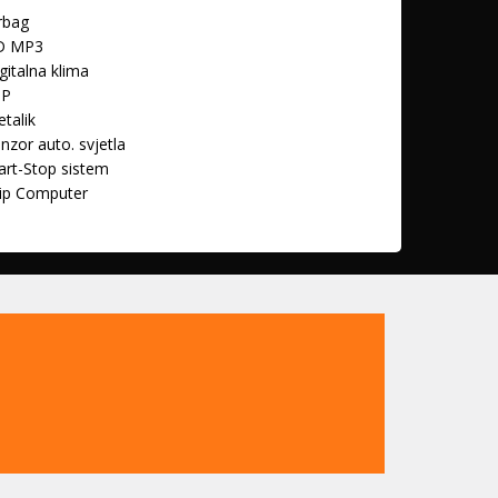
rbag
D MP3
gitalna klima
SP
talik
nzor auto. svjetla
art-Stop sistem
ip Computer