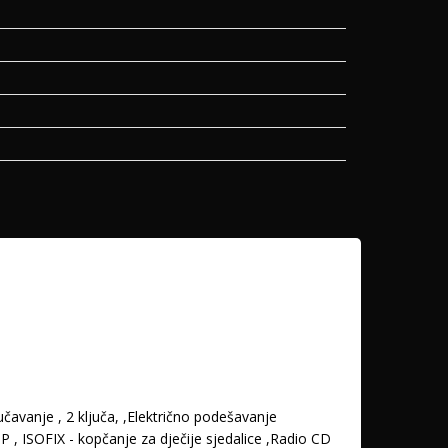
učavanje , 2 ključa, ,Električno podešavanje
P , ISOFIX - kopčanje za dječije sjedalice ,Radio CD