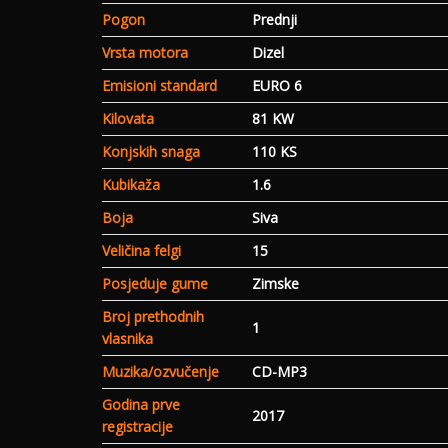
Pogon
Prednji
Vrsta motora
Dizel
Emisioni standard
EURO 6
Kilovata
81 KW
Konjskih snaga
110 KS
Kubikaža
1.6
Boja
Siva
Veličina felgi
15
Posjeduje gume
Zimske
Broj prethodnih
1
vlasnika
Muzika/ozvučenje
CD-MP3
Godina prve
2017
registracije