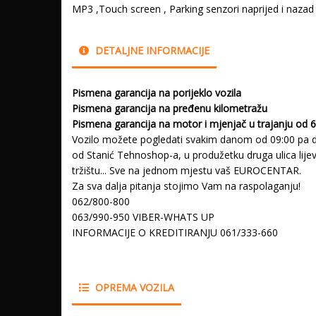
MP3 ,Touch screen , Parking senzori naprijed i nazad
DETALJNE INFORMACIJE
Pismena garancija na porijeklo vozila
Pismena garancija na pređenu kilometražu
Pismena garancija na motor i mjenjač u trajanju od 
Vozilo možete pogledati svakim danom od 09:00 pa do
od Stanić Tehnoshop-a, u produžetku druga ulica lij
tržištu... Sve na jednom mjestu vaš EUROCENTAR.
Za sva dalja pitanja stojimo Vam na raspolaganju!
062/800-800
063/990-950 VIBER-WHATS UP
INFORMACIJE O KREDITIRANJU 061/333-660
OPREMA VOZILA