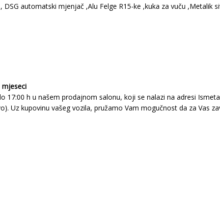
 , DSG automatski mjenjač ,Alu Felge R15-ke ,kuka za vuču ,Metalik s
6 mjeseci
 17:00 h u našem prodajnom salonu, koji se nalazi na adresi Ismeta A
evo). Uz kupovinu vašeg vozila, pružamo Vam mogučnost da za Vas zav