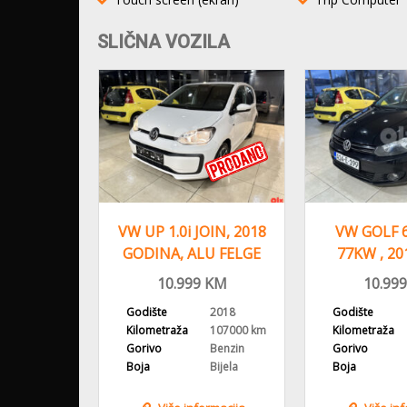
SLIČNA VOZILA
 CC 2.0
VW UP 1.0i JOIN, 2018
VW GOLF 6
ON ,2013
GODINA, ALU FELGE
77KW , 20
STROVAN
KLIMA
REGISTROV
KM
10.999
KM
10.999
2013
Godište
2018
Godište
256000 km
Kilometraža
107000 km
Kilometraža
Dizel
Gorivo
Benzin
Gorivo
Bijela
Boja
Bijela
Boja