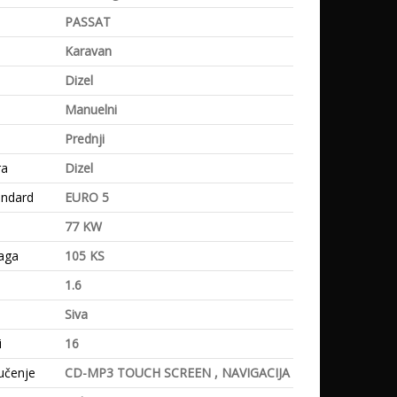
PASSAT
Karavan
Dizel
Manuelni
Prednji
ra
Dizel
andard
EURO 5
77 KW
aga
105 KS
1.6
Siva
i
16
učenje
CD-MP3 TOUCH SCREEN , NAVIGACIJA