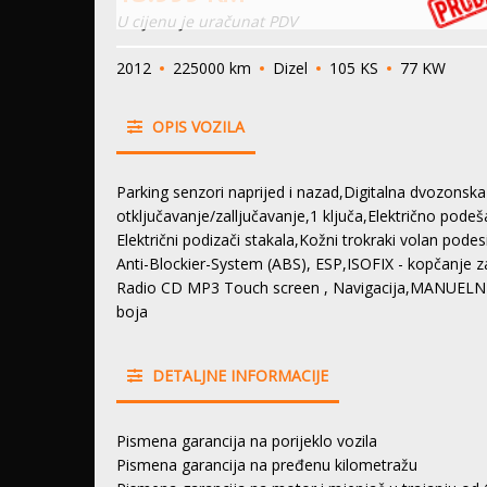
U cijenu je uračunat PDV
2012
225000 km
Dizel
105 KS
77 KW
OPIS VOZILA
Parking senzori naprijed i nazad,Digitalna dvozonska
otključavanje/zalljučavanje,1 ključa,Električno pode
Električni podizači stakala,Kožni trokraki volan pode
Anti-Blockier-System (ABS), ESP,ISOFIX - kopčanje za
Radio CD MP3 Touch screen , Navigacija,MANUELNI 
boja
DETALJNE INFORMACIJE
Pismena garancija na porijeklo vozila
Pismena garancija na pređenu kilometražu