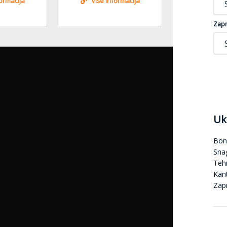
formacija
Više informacija
Više i
Zapr
Uk
Bon
Sna
Tehn
Kan
Zap