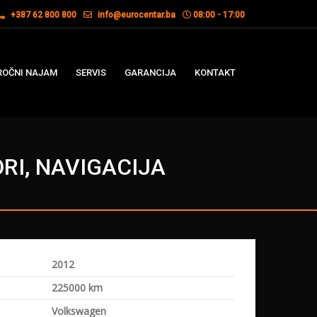
+387 62 800 800
info@eurocentar.ba
08:00 - 17:00
OČNI NAJAM
SERVIS
GARANCIJA
KONTAKT
ORI, NAVIGACIJA
2012
a
225000 km
Volkswagen