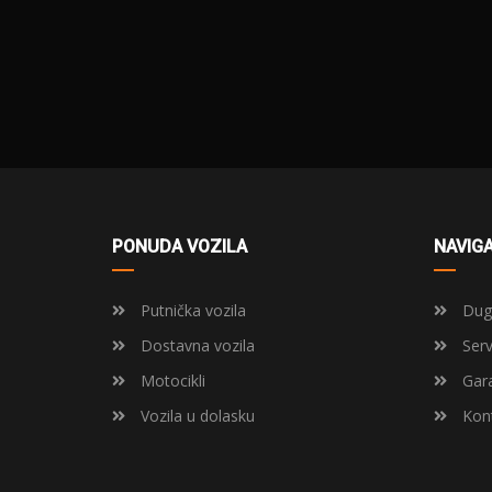
PONUDA VOZILA
NAVIGA
Putnička vozila
Dugo
Dostavna vozila
Serv
Motocikli
Gara
Vozila u dolasku
Kont