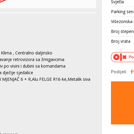
Svjetla
Parking sen
Višezonska 
Broj stepen
Broj vrata
 Klima , Centralno daljinsko
šavanje retrovizora sa žmigavcima
siv po visini i dubini sa komandama
Podijeli:
 dječije sjedalice
MJENJAČ 6 + R,Alu FELGE R16-ke,Metalik siva