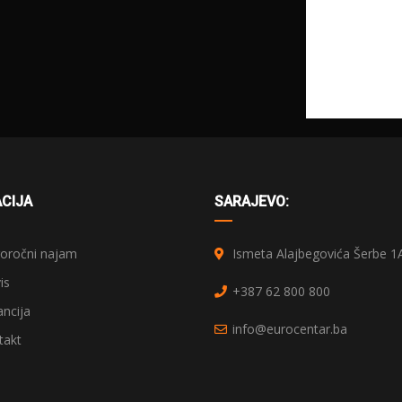
CIJA
SARAJEVO:
ročni najam
Ismeta Alajbegovića Šerbe 1
is
+387 62 800 800
ncija
info@eurocentar.ba
akt