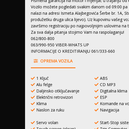
Pismena garancija na motor i mjenjač u trajanju od 
Vozilo možete pogledati svakim danom od 09:00 pa 
nalazi na adresi Ismeta Alajbegovića Šerbe br. 1A, S
produžetku druga ulica lijevo). Uz kupovinu vašeg 
završimo registraciju po najpovoljnijim uslovima na
Za sva dalja pitanja stojimo Vam na raspolaganju!
062/800-800
063/990-950 VIBER-WHATS UP
INFORMACIJE O KREDITIRANJU 061/333-660
OPREMA VOZILA
1 Ključ
ABS
Alu felge
CD MP3
Daljinsko otključavanje
Digitalna klima
Električni retrovizori
ESP
Klima
Komande na vo
Naslon za ruku
Navigacija
Servo volan
Start-Stop sist
Touch screen (ekran)
Trip Computer