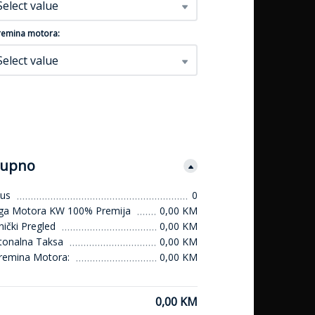
nformacija
Više informacija
Više 
Select value
emina motora:
Select value
upno
us
0
ga Motora KW 100% Premija
0,00 KM
ički Pregled
0,00 KM
tonalna Taksa
0,00 KM
remina Motora:
0,00 KM
0,00 KM