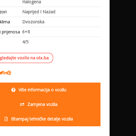
Halogena
zori
Naprijed I Nazad
klima
Dvozonska
i prijenosa
6+R
4/5
Više informacija o vozilu
Zamjena vozila
Ištampaj tehničke detalje vozila