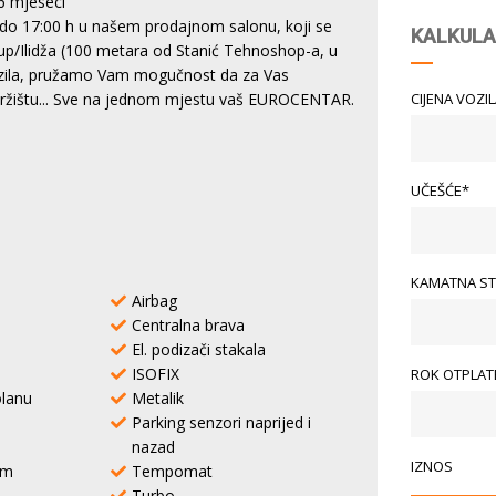
6 mjeseci
do 17:00 h u našem prodajnom salonu, koji se
KALKULA
tup/Ilidža (100 metara od Stanić Tehnoshop-a, u
vozila, pružamo Vam mogučnost da za Vas
CIJENA VOZI
 tržištu... Sve na jednom mjestu vaš EUROCENTAR.
UČEŠĆE*
KAMATNA ST
Airbag
Centralna brava
El. podizači stakala
ISOFIX
ROK OTPLATE
lanu
Metalik
Parking senzori naprijed i
nazad
IZNOS
em
Tempomat
Turbo