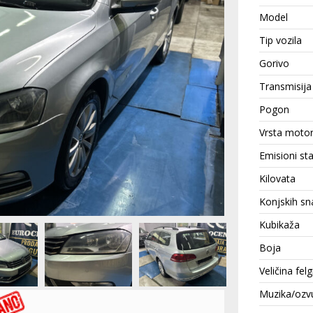
Model
Tip vozila
Gorivo
Transmisija
Pogon
Vrsta moto
Emisioni st
Kilovata
Konjskih sn
Kubikaža
Boja
Veličina felg
Muzika/ozv