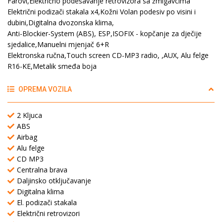
Farovi,Električno podešavanje retrovizora sa žmigavcima
Električni podizači stakala x4,Kožni Volan podesiv po visini i
dubini,Digitalna dvozonska klima,
Anti-Blockier-System (ABS), ESP,ISOFIX - kopčanje za dječije
sjedalice,Manuelni mjenjač 6+R
Elektronska ručna,Touch screen CD-MP3 radio, ,AUX, Alu felge
R16-KE,Metalik smeđa boja
OPREMA VOZILA
2 Kljuca
ABS
Airbag
Alu felge
CD MP3
Centralna brava
Daljinsko otključavanje
Digitalna klima
El. podizači stakala
Električni retrovizori