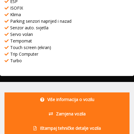
ESP
ISOFIX
Klima
Parking senzori naprijed i nazad
Senzor auto. svjetla
Servo volan
Tempomat
Touch screen (ekran)
Trip Computer
Turbo
Više informacija o vozilu
Zamjena vozila
Ištampaj tehničke detalje vozila