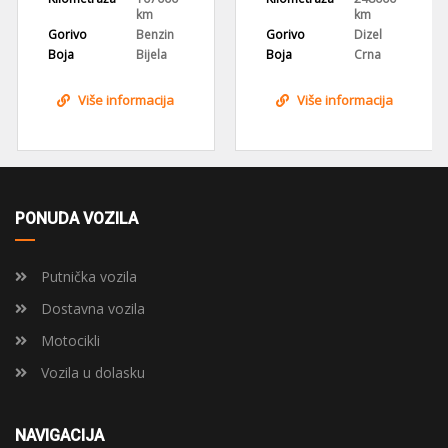
km
km
Gorivo
Benzin
Gorivo
Dizel
Boja
Bijela
Boja
Crna
Više informacija
Više informacija
PONUDA VOZILA
Putnička vozila
Dostavna vozila
Motocikli
Vozila u dolasku
NAVIGACIJA