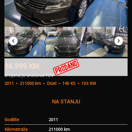
16.999
KM
U cijenu je uračunat PDV
2011
211000 km
Dizel
140 KS
103 KW
NA STANJU
Godište
2011
Kilometraža
211000 km