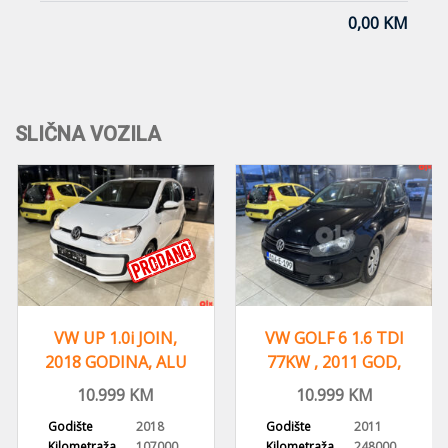
0,00 KM
SLIČNA VOZILA
VW UP 1.0i JOIN,
VW GOLF 6 1.6 TDI
2018 GODINA, ALU
77KW , 2011 GOD,
FELGE KLIMA
REGISTROVAN,KLIMA
10.999
KM
10.999
KM
Godište
2018
Godište
2011
Kilometraža
107000
Kilometraža
248000