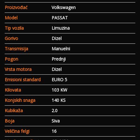
Proizvođać
Volkswagen
Model
PASSAT
Tip vozila
Limuzina
Gorivo
Dizel
Transmisija
Manuelni
Pogon
Prednji
Vrsta motora
Dizel
Emisioni standard
EURO 5
Kilovata
103 KW
Konjskih snaga
140 KS
Kubikaža
2.0
Boja
Siva
Veličina felgi
16