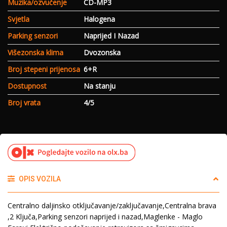
Muzika/ozvučenje
CD-MP3
Svjetla
Halogena
Parking senzori
Naprijed I Nazad
Višezonska klima
Dvozonska
Broj stepeni prijenosa
6+R
Dostupnost
Na stanju
Broj vrata
4/5
OPIS VOZILA
Centralno daljinsko otključavanje/zaključavanje,Centralna brava
,2 Ključa,Parking senzori naprijed i nazad,Maglenke - Maglo