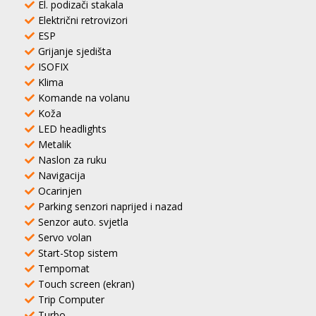
El. podizači stakala
Električni retrovizori
ESP
Grijanje sjedišta
ISOFIX
Klima
Komande na volanu
Koža
LED headlights
Metalik
Naslon za ruku
Navigacija
Ocarinjen
Parking senzori naprijed i nazad
Senzor auto. svjetla
Servo volan
Start-Stop sistem
Tempomat
Touch screen (ekran)
Trip Computer
Turbo