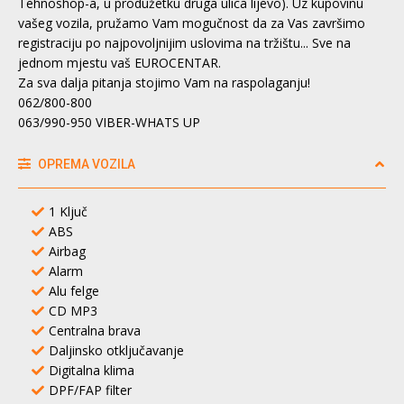
Tehnoshop-a, u produžetku druga ulica lijevo). Uz kupovinu
vašeg vozila, pružamo Vam mogučnost da za Vas završimo
registraciju po najpovoljnijim uslovima na tržištu... Sve na
jednom mjestu vaš EUROCENTAR.
Za sva dalja pitanja stojimo Vam na raspolaganju!
062/800-800
063/990-950 VIBER-WHATS UP
OPREMA VOZILA
1 Ključ
ABS
Airbag
Alarm
Alu felge
CD MP3
Centralna brava
Daljinsko otključavanje
Digitalna klima
DPF/FAP filter