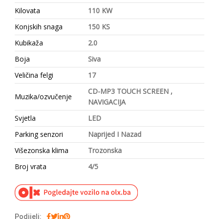
Kilovata
110 KW
Konjskih snaga
150 KS
Kubikaža
2.0
Boja
Siva
Veličina felgi
17
CD-MP3 TOUCH SCREEN ,
Muzika/ozvučenje
NAVIGACIJA
Svjetla
LED
Parking senzori
Naprijed I Nazad
Višezonska klima
Trozonska
Broj vrata
4/5
Podijeli: