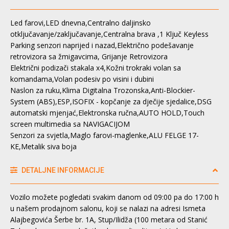
Led farovi,LED dnevna,Centralno daljinsko
otključavanje/zaključavanje,Centralna brava ,1 Ključ Keyless
Parking senzori naprijed i nazad,Električno podešavanje
retrovizora sa žmigavcima, Grijanje Retrovizora
Električni podizači stakala x4,Kožni trokraki volan sa
komandama,Volan podesiv po visini i dubini
Naslon za ruku,Klima Digitalna Trozonska,Anti-Blockier-
System (ABS),ESP,ISOFIX - kopčanje za dječije sjedalice,DSG
automatski mjenjać,Elektronska ručna,AUTO HOLD,Touch
screen multimedia sa NAVIGACIJOM
Senzori za svjetla,Maglo farovi-maglenke,ALU FELGE 17-
KE,Metalik siva boja
DETALJNE INFORMACIJE
Vozilo možete pogledati svakim danom od 09:00 pa do 17:00 h
u našem prodajnom salonu, koji se nalazi na adresi Ismeta
Alajbegovića Šerbe br. 1A, Stup/Ilidža (100 metara od Stanić