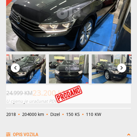
23.200
KM
24.999
KM
U cijenu je uračunat PDV
2018
204000 km
Dizel
150 KS
110 KW
OPIS VOZILA