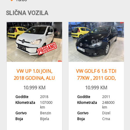
SLIČNA VOZILA
VW UP 1.0i JOIN,
VW GOLF 6 1.6 TDI
2018 GODINA, ALU
77KW , 2011 GOD,
FELGE KLIMA
REGISTROVAN,KLIMA
10.999
KM
10.999
KM
Godište
2018
Godište
2011
Kilometraža
107000
Kilometraža
248000
km
km
Gorivo
Benzin
Gorivo
Dizel
Boja
Bijela
Boja
Crna