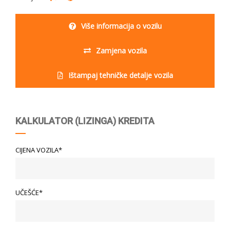
Više informacija o vozilu
Zamjena vozila
Ištampaj tehničke detalje vozila
KALKULATOR (LIZINGA) KREDITA
CIJENA VOZILA*
UČEŠĆE*