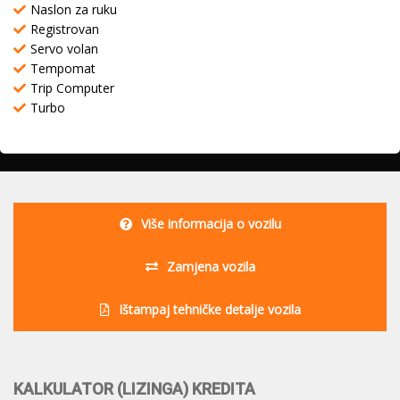
Naslon za ruku
Registrovan
Servo volan
Tempomat
Trip Computer
Turbo
Više informacija o vozilu
Zamjena vozila
Ištampaj tehničke detalje vozila
KALKULATOR (LIZINGA) KREDITA