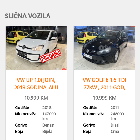
SLIČNA VOZILA
VW UP 1.0i JOIN,
VW GOLF 6 1.6 TDI
2018 GODINA, ALU
77KW , 2011 GOD,
FELGE KLIMA
REGISTROVAN,KLIMA
10.999
KM
10.999
KM
Godište
2018
Godište
2011
Kilometraža
107000
Kilometraža
248000
km
km
Gorivo
Benzin
Gorivo
Dizel
Boja
Bijela
Boja
Crna