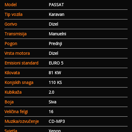
Model
PASSAT
Tip vozila
Karavan
Gorivo
Dizel
Transmisija
Manuelni
Pogon
Prednji
Vrsta motora
Dizel
Emisioni standard
EURO 5
Kilovata
81 KW
Konjskih snaga
110 KS
Kubikaža
2.0
Boja
Siva
Veličina felgi
16
Muzika/ozvučenje
CD-MP3
Svjetla
Xenon