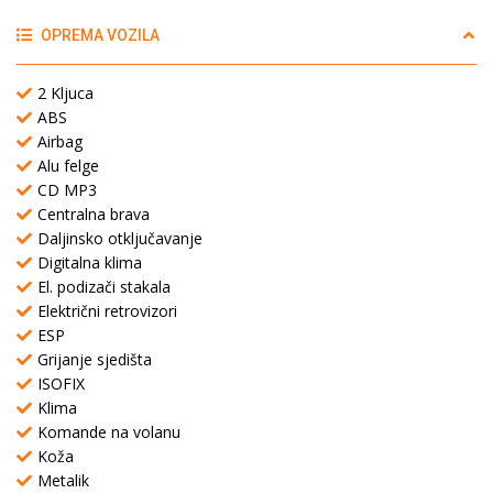
OPREMA VOZILA
2 Kljuca
ABS
Airbag
Alu felge
CD MP3
Centralna brava
Daljinsko otključavanje
Digitalna klima
El. podizači stakala
Električni retrovizori
ESP
Grijanje sjedišta
ISOFIX
Klima
Komande na volanu
Koža
Metalik