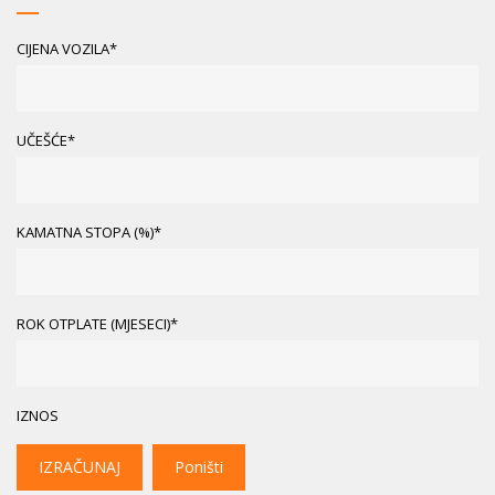
CIJENA VOZILA*
UČEŠĆE*
KAMATNA STOPA (%)*
ROK OTPLATE (MJESECI)*
IZNOS
IZRAČUNAJ
Poništi