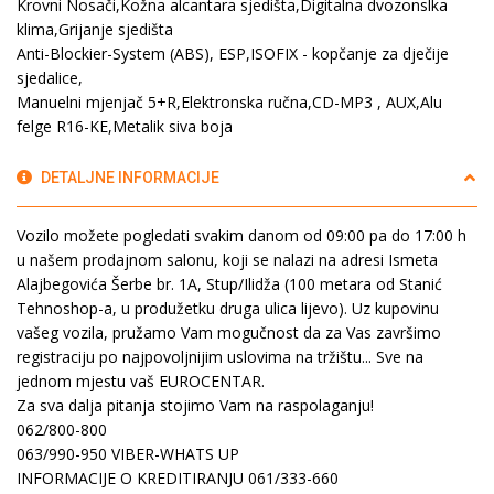
Krovni Nosači,Kožna alcantara sjedišta,Digitalna dvozonslka
klima,Grijanje sjedišta
Anti-Blockier-System (ABS), ESP,ISOFIX - kopčanje za dječije
sjedalice,
Manuelni mjenjač 5+R,Elektronska ručna,CD-MP3 , AUX,Alu
felge R16-KE,Metalik siva boja
DETALJNE INFORMACIJE
Vozilo možete pogledati svakim danom od 09:00 pa do 17:00 h
u našem prodajnom salonu, koji se nalazi na adresi Ismeta
Alajbegovića Šerbe br. 1A, Stup/Ilidža (100 metara od Stanić
Tehnoshop-a, u produžetku druga ulica lijevo). Uz kupovinu
vašeg vozila, pružamo Vam mogučnost da za Vas završimo
registraciju po najpovoljnijim uslovima na tržištu... Sve na
jednom mjestu vaš EUROCENTAR.
Za sva dalja pitanja stojimo Vam na raspolaganju!
062/800-800
063/990-950 VIBER-WHATS UP
INFORMACIJE O KREDITIRANJU 061/333-660