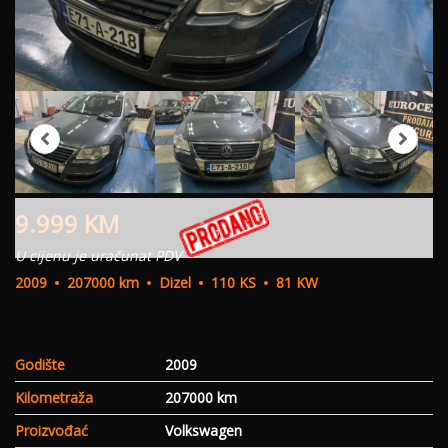
9.999
KM
U cijenu je uračunat PDV
2009
207000 km
Dizel
110 KS
81 KW
Godište
2009
Kilometraža
207000 km
Proizvođać
Volkswagen