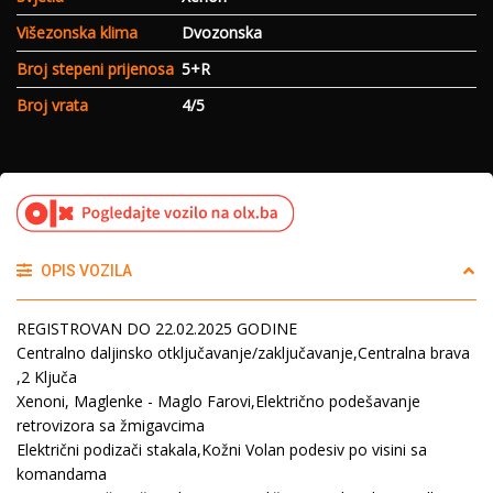
Višezonska klima
Dvozonska
Broj stepeni prijenosa
5+R
Broj vrata
4/5
OPIS VOZILA
REGISTROVAN DO 22.02.2025 GODINE
Centralno daljinsko otključavanje/zaključavanje,Centralna brava
,2 Ključa
Xenoni, Maglenke - Maglo Farovi,Električno podešavanje
retrovizora sa žmigavcima
Električni podizači stakala,Kožni Volan podesiv po visini sa
komandama