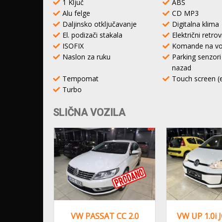
1 Ključ
ABS
Alu felge
CD MP3
Daljinsko otključavanje
Digitalna klima
El. podizači stakala
Električni retrov
ISOFIX
Komande na vo
Naslon za ruku
Parking senzori 
nazad
Tempomat
Touch screen (
Turbo
SLIČNA VOZILA
 CC 2.0
VW UP 1.0i JOIN, 2018
VW GOLF 6