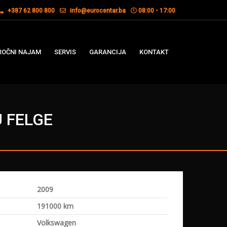
+387 62 800 800
info@eurocentar.ba
08:00 - 17:00
OČNI NAJAM
SERVIS
GARANCIJA
KONTAKT
U FELGE
2009
a
191000 km
Volkswagen