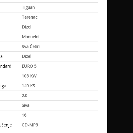
Tiguan
Terenac
Dizel
Manuelni
Sva Četiri
ra
Dizel
andard
EURO 5
103 KW
aga
140 KS
2.0
Siva
i
16
učenje
CD-MP3