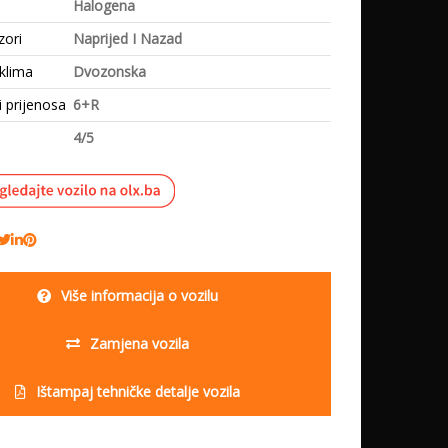
Halogena
zori
Naprijed I Nazad
klima
Dvozonska
i prijenosa
6+R
4/5
Više informacija o vozilu
Zamjena vozila
Ištampaj tehničke detalje vozila