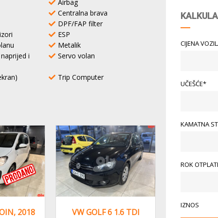
Airbag
Centralna brava
KALKULA
DPF/FAP filter
izori
ESP
CIJENA VOZI
lanu
Metalik
naprijed i
Servo volan
ekran)
Trip Computer
UČEŠĆE*
KAMATNA ST
NA STANJU
ROK OTPLATE
IZNOS
 1.6 TDI
VW GOLF VII
VW GOLF V