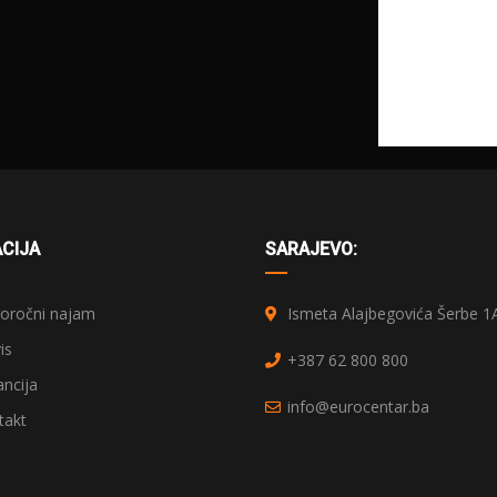
CIJA
SARAJEVO:
ročni najam
Ismeta Alajbegovića Šerbe 1
is
+387 62 800 800
ncija
info@eurocentar.ba
akt