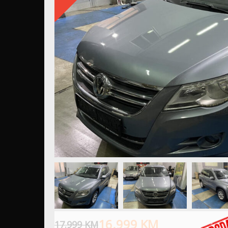
16.999
KM
17.999
KM