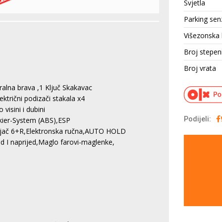
Svjetla
Parking sen
Višezonska 
Broj stepen
Broj vrata
ralna brava ,1 Ključ Skakavac
ktrični podizači stakala x4
isini i dubini
Podijeli:
kier-System (ABS),ESP
jenjač 6+R,Elektronska ručna,AUTO HOLD
 I naprijed,Maglo farovi-maglenke,