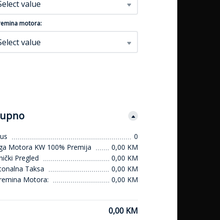
Select value
emina motora:
Select value
upno
us
0
ga Motora KW 100% Premija
0,00 KM
ički Pregled
0,00 KM
tonalna Taksa
0,00 KM
remina Motora:
0,00 KM
0,00 KM