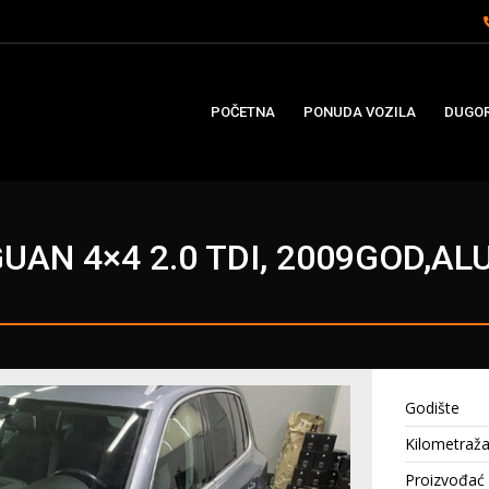
POČETNA
PONUDA VOZILA
DUGOR
UAN 4×4 2.0 TDI, 2009GOD,AL
Godište
Kilometraž
Proizvođać