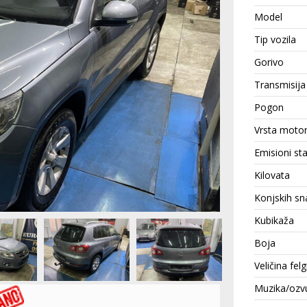
Model
Tip vozila
Gorivo
Transmisija
Pogon
Vrsta moto
Emisioni st
Kilovata
Konjskih sn
Kubikaža
Boja
Veličina felg
Muzika/ozv