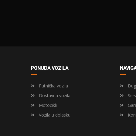
PONUDA VOZILA
NAVIGA
Putnička vozila
Dugo
Dostavna vozila
Serv
Motocikli
Gara
Vozila u dolasku
Kont