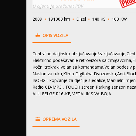
U cijenu je uračunat PDV
2009
191000 km
Dizel
140 KS
103 KW
OPIS VOZILA
Centralno daljinsko otključavanje/zaključavanje,Cent
Električno podešavanje retrovizora sa žmigavcima,Ele
Kožni trokraki volan sa komandama,Volan podesiv po v
Naslon za ruku,Klima Digitalna Dvozonska,Anti-Bloc
ISOFIX - kopčanje za dječije sjedalice,Manuelni m
Radio CD-MP3 , TOUCH screen,Parking senzori nazad
ALU FELGE R16-KE,METALIK SIVA BOJA
OPREMA VOZILA