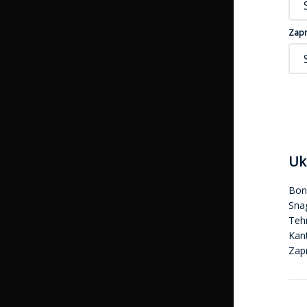
Zapr
Uk
Bon
Sna
Tehn
Kan
Zap