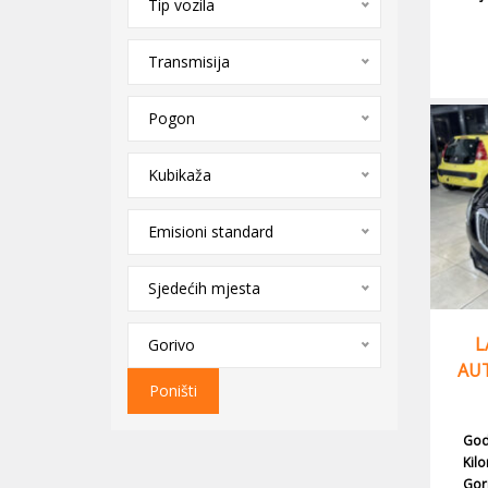
Tip vozila
Transmisija
Pogon
Kubikaža
Emisioni standard
Sjedećih mjesta
L
Gorivo
AUT
Poništi
God
Kil
Gor