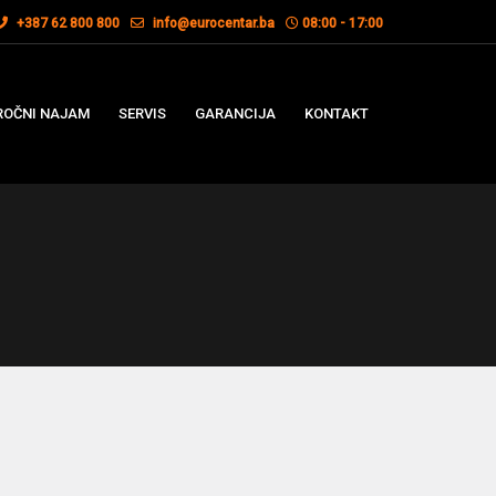
+387 62 800 800
info@eurocentar.ba
08:00 - 17:00
OČNI NAJAM
SERVIS
GARANCIJA
KONTAKT