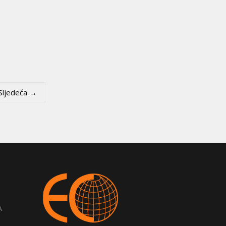
Sljedeća →
A