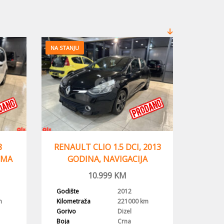
NA STANJU
8
RENAULT CLIO 1.5 DCI, 2013
IMA
GODINA, NAVIGACIJA
10.999
KM
Godište
2012
m
Kilometraža
221000 km
Gorivo
Dizel
Boja
Crna