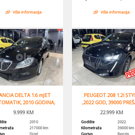
Više informacija
Više informacija
ANCIA DELTA 1.6 mJET
PEUGEOT 208 1.2i STY
OMATIK, 2010 GODINA,
,2022 GOD, 39000 PRE
NAVI
9.999
KM
22.999
KM
ište
2010
Godište
2022
ometraža
217000 km
Kilometraža
39000 km
ivo
Dizel
Gorivo
Benzin