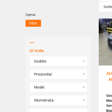
Sort
Cijena:
Filter
20
Vozila
Godište
AU
Proizvođać
A
Model
God
Kilometraža
Kil
Gor
Boj