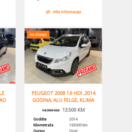
Više informacija
NA STANJU
LE
PEUGEOT 2008 1.6 HDI ,2014
ŠAO
GODINA, ALU FELGE, KLIMA
13.500
KM
14.999
KM
Godište
2014
Kilometraža
163000 km
Gorivo
Dizel