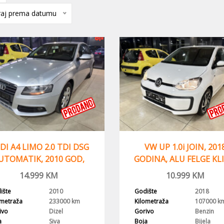
iraj prema datumu
DI A4 LIMO 2.0 TDI DSG
VW UP 1.0i JOIN, 201
UTOMATIK, 2010 GOD,
GODINA, ALU FELGE KL
NAVI
14.999
KM
10.999
KM
ište
2010
Godište
2018
ometraža
233000 km
Kilometraža
107000 k
ivo
Dizel
Gorivo
Benzin
a
Siva
Boja
Bijela