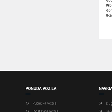
God
Kil
Gor
Boj
PONUDA VOZILA
NAVIGA
Putnička vozila
Dug
Dostavna vozila
Serv