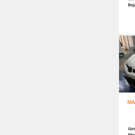
Boj
MAZ
God
Kil