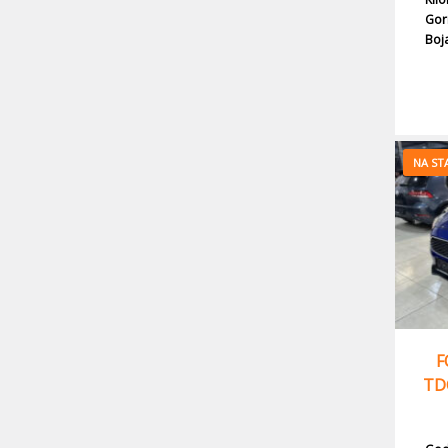
Gor
Boj
NA ST
F
TD