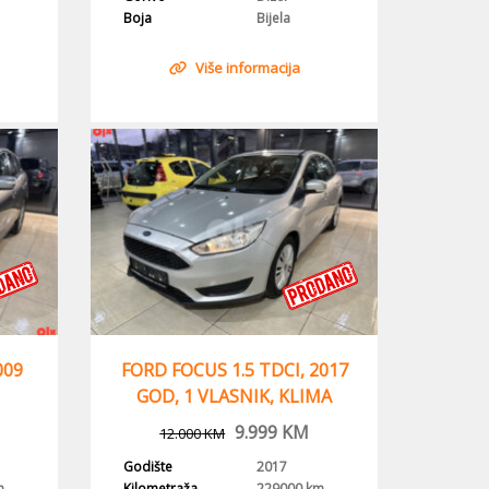
Boja
Bijela
Više informacija
009
FORD FOCUS 1.5 TDCI, 2017
GOD, 1 VLASNIK, KLIMA
9.999
KM
12.000
KM
Godište
2017
m
Kilometraža
229000 km