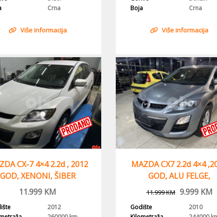
a
Crna
Boja
Crna
Više informacija
Više informacija
DA CX-7 4×4 2.2d , 2012
MAZDA CX7 2.2d 4×4 ,2
GOD, XENONI, ŠIBER
GOD, ALU FELGE,
XENONI,KLIMA
11.999
KM
9.999
KM
11.999
KM
ište
2012
Godište
2010
ometraža
260000 km
Kilometraža
244000 k