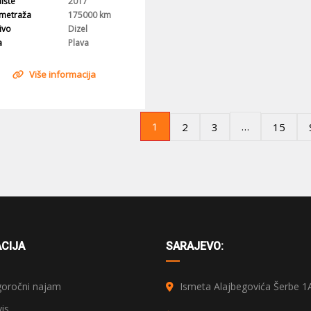
ište
2017
ometraža
175000 km
ivo
Dizel
a
Plava
Više informacija
1
…
2
3
15
CIJA
SARAJEVO:
oročni najam
Ismeta Alajbegovića Šerbe 1
is