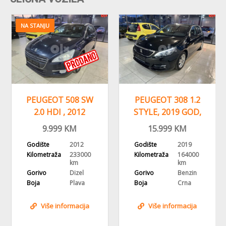
NA STANJU
PEUGEOT 508 SW
PEUGEOT 308 1.2
2.0 HDI , 2012
STYLE, 2019 GOD,
GODINA,
NAVIGACIJA,ALU
9.999
KM
15.999
KM
NAVI,HEAD UP
FELGE
Godište
2012
Godište
2019
Kilometraža
233000
Kilometraža
164000
km
km
Gorivo
Dizel
Gorivo
Benzin
Boja
Plava
Boja
Crna
Više informacija
Više informacija