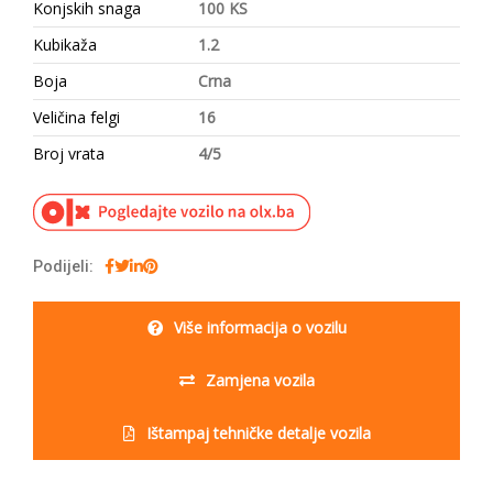
Konjskih snaga
100 KS
Kubikaža
1.2
Boja
Crna
Veličina felgi
16
Broj vrata
4/5
Podijeli:
Više informacija o vozilu
Zamjena vozila
Ištampaj tehničke detalje vozila