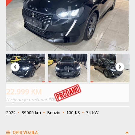
22.999
KM
U cijenu je uračunat PDV
2022
39000 km
Benzin
100 KS
74 KW
OPIS VOZILA