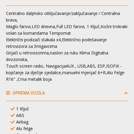
Centralno daljinsko otključavanje/zaključavanje / Centralna
brava,
Maglo farovi,LED dnevna,Full LED farovi, 1 Ključ,Kožni trokraki
volan sa komandama Tempomat
Električni podizači stakala x4,Električno podešavanje
retrovizora sa žmigavcima
Grijači u retrovizorima,naslon za ruku Klima Digitalna
dvozonska,
Touch screen radio, NavigacijaAUX , USB,ABS, ESP,ISOFIX -
kopčanje za dječije sjedalice,manuelni mjenjač 6+R,Alu Felge
R16" ,Crna metalik boja
OPREMA VOZILA
1 Ključ
ABS
Airbag
Alu felge