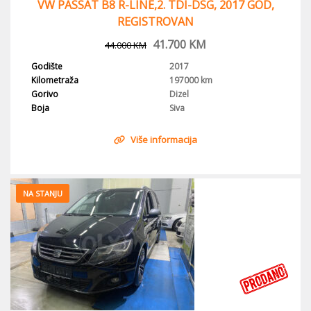
VW PASSAT B8 R-LINE,2. TDI-DSG, 2017 GOD,
REGISTROVAN
41.700
KM
44.000
KM
Godište
2017
Kilometraža
197000 km
Gorivo
Dizel
Boja
Siva
Više informacija
NA STANJU