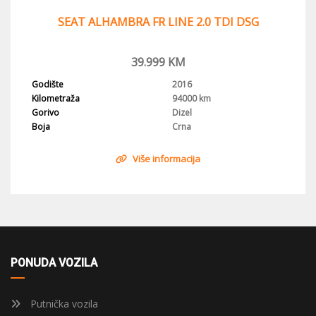
SEAT ALHAMBRA FR LINE 2.0 TDI DSG
39.999
KM
Godište
2016
Kilometraža
94000 km
Gorivo
Dizel
Boja
Crna
Više informacija
PONUDA VOZILA
Putnička vozila