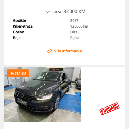
33.000
KM
36.500
KM
Godište
2017
Kilometraža
126000 km
Gorivo
Dizel
Boja
Bijela
Više informacija
NA STANJU