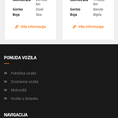
km
km
Gorivo
Dizel
Gorivo
Benzin
Boja
Siva
Boja
Bijela
Više informacija
Više informacija
PONUDA VOZILA
Putnička vozila
Dostavna vozila
Motocikli
Vozila u dolasku
NAVIGACIJA