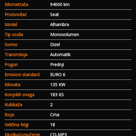
Kilometraža
94000 km
Proizvođać
Seat
Model
Alhambra
Tip vozila
Monovolumen
Gorivo
Dizel
Transmisija
Automatik
Pogon
Prednji
Emisioni standard
EURO 6
Kilovata
135 KW
Konjskih snaga
183 KS
Kubikaža
2
Boja
Crna
Veličina felgi
18
Muzika/ozvučenje
CD-MP3