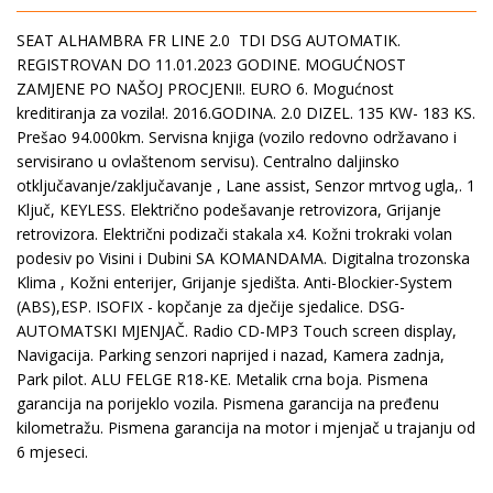
SEAT ALHAMBRA FR LINE 2.0 TDI DSG AUTOMATIK.
REGISTROVAN DO 11.01.2023 GODINE. MOGUĆNOST
ZAMJENE PO NAŠOJ PROCJENI!. EURO 6. Mogućnost
kreditiranja za vozila!. 2016.GODINA. 2.0 DIZEL. 135 KW- 183 KS.
Prešao 94.000km. Servisna knjiga (vozilo redovno održavano i
servisirano u ovlaštenom servisu). Centralno daljinsko
otključavanje/zaključavanje , Lane assist, Senzor mrtvog ugla,. 1
Ključ, KEYLESS. Električno podešavanje retrovizora, Grijanje
retrovizora. Električni podizači stakala x4. Kožni trokraki volan
podesiv po Visini i Dubini SA KOMANDAMA. Digitalna trozonska
Klima , Kožni enterijer, Grijanje sjedišta. Anti-Blockier-System
(ABS),ESP. ISOFIX - kopčanje za dječije sjedalice. DSG-
AUTOMATSKI MJENJAČ. Radio CD-MP3 Touch screen display,
Navigacija. Parking senzori naprijed i nazad, Kamera zadnja,
Park pilot. ALU FELGE R18-KE. Metalik crna boja. Pismena
garancija na porijeklo vozila. Pismena garancija na pređenu
kilometražu. Pismena garancija na motor i mjenjač u trajanju od
6 mjeseci.