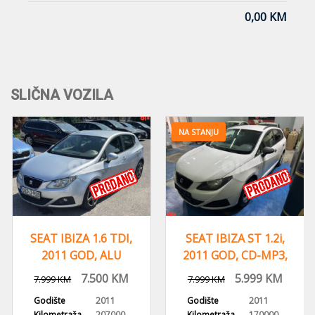
0,00 KM
SLIČNA VOZILA
NA STANJU
SEAT IBIZA 1.6 TDI,
SEAT IBIZA ST 1.2i,
2011 GOD, ALU
2011 GOD, CD-MP3,
FELGE,KLIMA
KLIMA
7.500
KM
5.999
KM
7.999
KM
7.999
KM
Godište
2011
Godište
2011
Kilometraža
207000
Kilometraža
170000