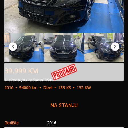
39.999
KM
U cijenu je uračunat PDV
2016
94000 km
Dizel
183 KS
135 KW
NA STANJU
Godište
2016