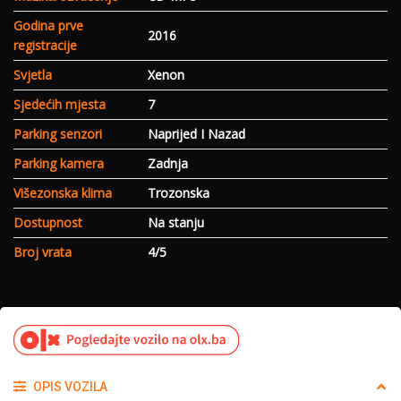
Godina prve
2016
registracije
Svjetla
Xenon
Sjedećih mjesta
7
Parking senzori
Naprijed I Nazad
Parking kamera
Zadnja
Višezonska klima
Trozonska
Dostupnost
Na stanju
Broj vrata
4/5
OPIS VOZILA