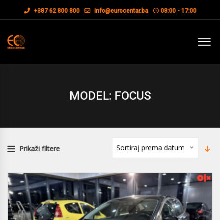
+387 62 800 800
info@eurocentar.ba
08:00 - 17:00
MODEL: FOCUS
Sortiraj prema datumu
Prikaži filtere