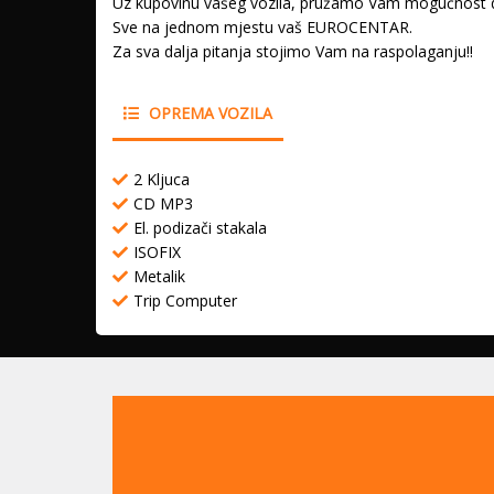
Uz kupovinu vašeg vozila, pružamo Vam mogučnost da z
Sve na jednom mjestu vaš EUROCENTAR.
Za sva dalja pitanja stojimo Vam na raspolaganju!!
OPREMA VOZILA
2 Kljuca
CD MP3
El. podizači stakala
ISOFIX
Metalik
Trip Computer