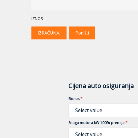
IZNOS
IZRAČUNAJ
Poništi
Cijena auto osiguranja
Bonus
*
Select value
Snaga motora kW 100% premija
*
Select value