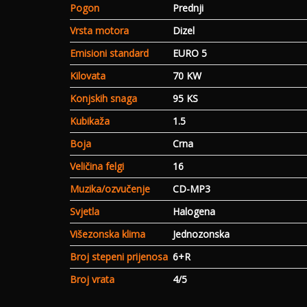
Pogon
Prednji
Vrsta motora
Dizel
Emisioni standard
EURO 5
Kilovata
70 KW
Konjskih snaga
95 KS
Kubikaža
1.5
Boja
Crna
Veličina felgi
16
Muzika/ozvučenje
CD-MP3
Svjetla
Halogena
Višezonska klima
Jednozonska
Broj stepeni prijenosa
6+R
Broj vrata
4/5