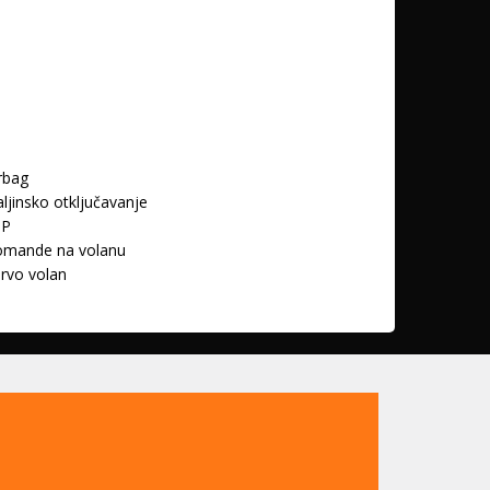
rbag
ljinsko otključavanje
SP
omande na volanu
rvo volan