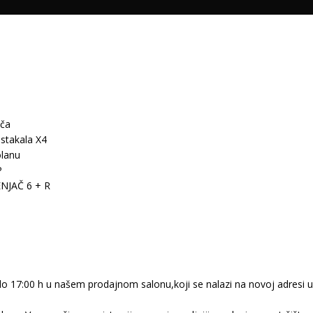
uča
 stakala X4
olanu
P
ENJAČ 6 + R
o 17:00 h u našem prodajnom salonu,koji se nalazi na novoj adresi 