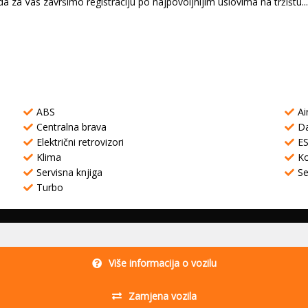
a Vas završimo registraciju po najpovoljnijim uslovima na tržištu...
ABS
Ai
Centralna brava
Da
Električni retrovizori
E
Klima
K
Servisna knjiga
Se
Turbo
Više informacija o vozilu
Zamjena vozila