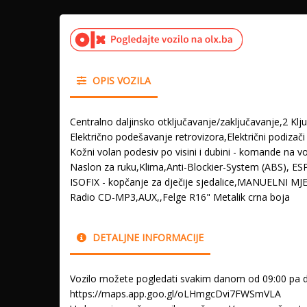
OPIS VOZILA
Centralno daljinsko otključavanje/zaključavanje,2 Klj
Električno podešavanje retrovizora,Električni podizači
Kožni volan podesiv po visini i dubini - komande na v
Naslon za ruku,Klima,Anti-Blockier-System (ABS), ES
ISOFIX - kopčanje za dječije sjedalice,MANUELNI MJ
Radio CD-MP3,AUX,,Felge R16" Metalik crna boja
DETALJNE INFORMACIJE
Vozilo možete pogledati svakim danom od 09:00 pa d
https://maps.app.goo.gl/oLHmgcDvi7FWSmVLA