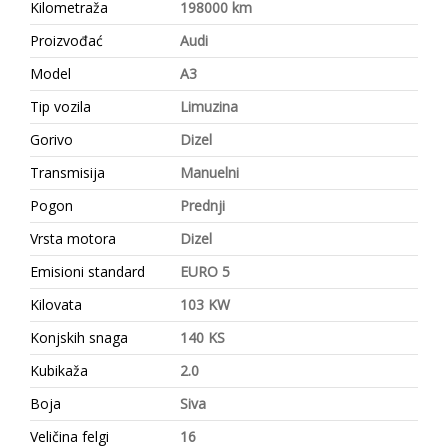
Kilometraža
198000 km
Proizvođać
Audi
Model
A3
Tip vozila
Limuzina
Gorivo
Dizel
Transmisija
Manuelni
Pogon
Prednji
Vrsta motora
Dizel
Emisioni standard
EURO 5
Kilovata
103 KW
Konjskih snaga
140 KS
Kubikaža
2.0
Boja
Siva
Veličina felgi
16