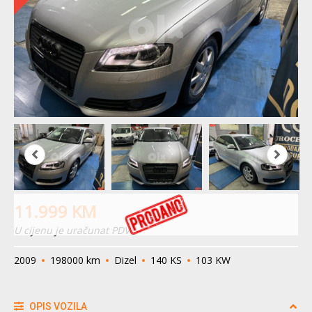
11.999
KM
U cijenu je uračunat PDV
2009
198000 km
Dizel
140 KS
103 KW
OPIS VOZILA