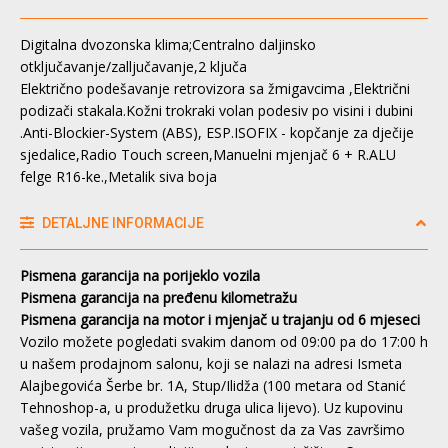
Digitalna dvozonska klima;Centralno daljinsko
otključavanje/zalljučavanje,2 ključa
Električno podešavanje retrovizora sa žmigavcima ,Električni
podizači stakala.Kožni trokraki volan podesiv po visini i dubini
.Anti-Blockier-System (ABS), ESP.ISOFIX - kopčanje za dječije
sjedalice,Radio Touch screen,Manuelni mjenjač 6 + R.ALU
felge R16-ke.,Metalik siva boja
DETALJNE INFORMACIJE
Pismena garancija na porijeklo vozila
Pismena garancija na pređenu kilometražu
Pismena garancija na motor i mjenjač u trajanju od 6 mjeseci
Vozilo možete pogledati svakim danom od 09:00 pa do 17:00 h
u našem prodajnom salonu, koji se nalazi na adresi Ismeta
Alajbegovića Šerbe br. 1A, Stup/Ilidža (100 metara od Stanić
Tehnoshop-a, u produžetku druga ulica lijevo). Uz kupovinu
vašeg vozila, pružamo Vam mogučnost da za Vas završimo