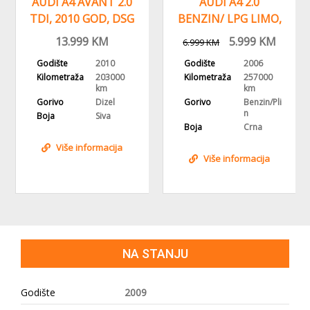
AUDI A4 AVANT 2.0
AUDI A4 2.0
TDI, 2010 GOD, DSG
BENZIN/ LPG LIMO,
AUTOMATIK,ALU
2006 GOD
13.999
KM
5.999
KM
6.999
KM
FELGE
,REGISTROVAN
Godište
2010
Godište
2006
Kilometraža
203000
Kilometraža
257000
km
km
Gorivo
Dizel
Gorivo
Benzin/Pli
n
Boja
Siva
Boja
Crna
Više informacija
Više informacija
NA STANJU
Godište
2009