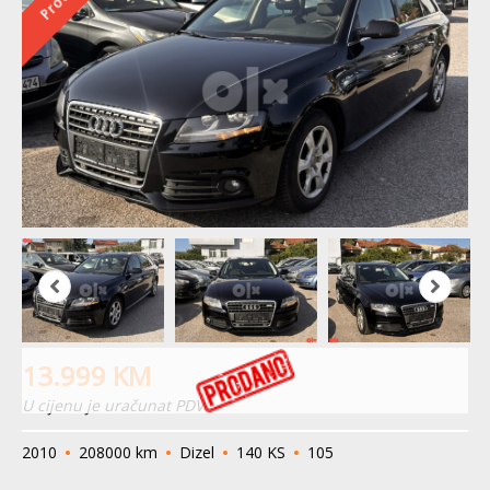
13.999
KM
U cijenu je uračunat PDV
2010
208000 km
Dizel
140 KS
105