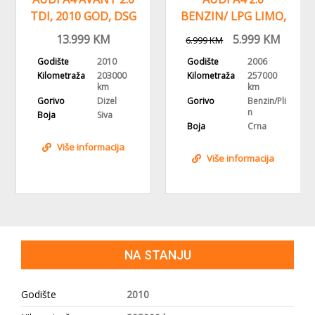
TDI, 2010 GOD, DSG
BENZIN/ LPG LIMO,
AUTOMATIK,ALU
2006 GOD
13.999
KM
5.999
KM
6.999
KM
FELGE
,REGISTROVAN
Godište
2010
Godište
2006
Kilometraža
203000
Kilometraža
257000
km
km
Gorivo
Dizel
Gorivo
Benzin/Pli
n
Boja
Siva
Boja
Crna
Više informacija
Više informacija
NA STANJU
Godište
2010