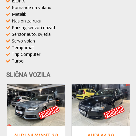
ISOFIX
Komande na volanu
Metalik
Naslon za ruku
Parking senzori nazad
Senzor auto. svjetla
Servo volan
Tempomat
Trip Computer
Turbo
SLIČNA VOZILA
AUDI A4 AVANT 2.0
AUDI A4 2.0