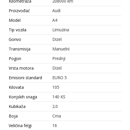
Kilometraža
208000 km
Proizvođać
Audi
Model
A4
Tip vozila
Limuzina
Gorivo
Dizel
Transmisija
Manuelni
Pogon
Prednji
Vrsta motora
Dizel
Emisioni standard
EURO 5
Kilovata
105
Konjskih snaga
140 KS
Kubikaža
2.0
Boja
Crna
Veličina felgi
16