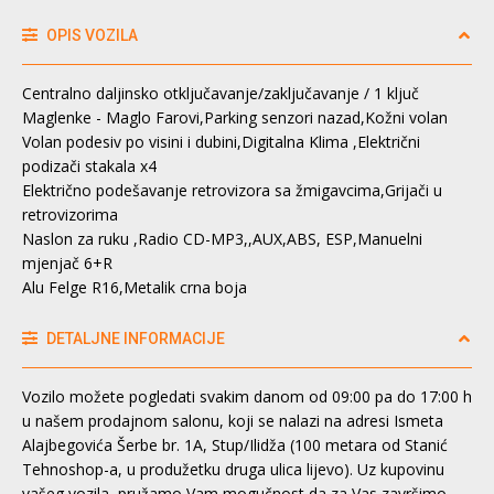
OPIS VOZILA
Centralno daljinsko otključavanje/zaključavanje / 1 ključ
Maglenke - Maglo Farovi,Parking senzori nazad,Kožni volan
Volan podesiv po visini i dubini,Digitalna Klima ,Električni
podizači stakala x4
Električno podešavanje retrovizora sa žmigavcima,Grijači u
retrovizorima
Naslon za ruku ,Radio CD-MP3,,AUX,ABS, ESP,Manuelni
mjenjač 6+R
Alu Felge R16,Metalik crna boja
DETALJNE INFORMACIJE
Vozilo možete pogledati svakim danom od 09:00 pa do 17:00 h
u našem prodajnom salonu, koji se nalazi na adresi Ismeta
Alajbegovića Šerbe br. 1A, Stup/Ilidža (100 metara od Stanić
Tehnoshop-a, u produžetku druga ulica lijevo). Uz kupovinu
vašeg vozila, pružamo Vam mogučnost da za Vas završimo