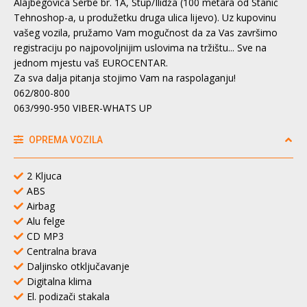
Alajbegovića Šerbe br. 1A, Stup/Ilidža (100 metara od Stanić
Tehnoshop-a, u produžetku druga ulica lijevo). Uz kupovinu
vašeg vozila, pružamo Vam mogučnost da za Vas završimo
registraciju po najpovoljnijim uslovima na tržištu... Sve na
jednom mjestu vaš EUROCENTAR.
Za sva dalja pitanja stojimo Vam na raspolaganju!
062/800-800
063/990-950 VIBER-WHATS UP
OPREMA VOZILA
2 Kljuca
ABS
Airbag
Alu felge
CD MP3
Centralna brava
Daljinsko otključavanje
Digitalna klima
El. podizači stakala