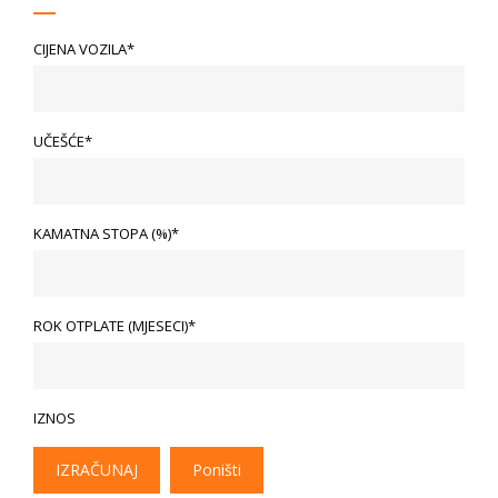
CIJENA VOZILA*
UČEŠĆE*
KAMATNA STOPA (%)*
ROK OTPLATE (MJESECI)*
IZNOS
IZRAČUNAJ
Poništi