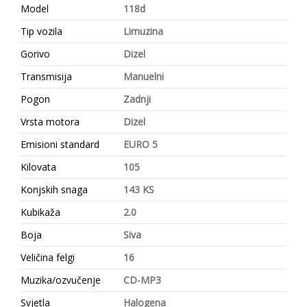
Model
118d
Tip vozila
Limuzina
Gorivo
Dizel
Transmisija
Manuelni
Pogon
Zadnji
Vrsta motora
Dizel
Emisioni standard
EURO 5
Kilovata
105
Konjskih snaga
143 KS
Kubikaža
2.0
Boja
Siva
Veličina felgi
16
Muzika/ozvučenje
CD-MP3
Svjetla
Halogena