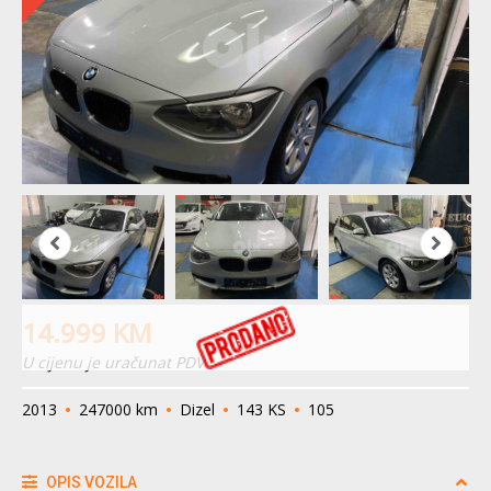
14.999
KM
U cijenu je uračunat PDV
2013
247000 km
Dizel
143 KS
105
OPIS VOZILA