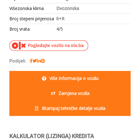
Višezonska klima
Dvozonska
Broj stepeni prijenosa
6+R
Broj vrata
4/5
Podijeli:
Više informacija o vozilu
Zamjena vozila
Ištampaj tehničke detalje vozila
KALKULATOR (LIZINGA) KREDITA