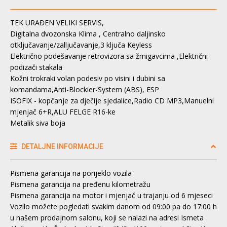
TEK URAĐEN VELIKI SERVIS,
Digitalna dvozonska Klima , Centralno daljinsko
otključavanje/zalljučavanje,3 ključa Keyless
Električno podešavanje retrovizora sa žmigavcima ,Električni
podizači stakala
Kožni trokraki volan podesiv po visini i dubini sa
komandama,Anti-Blockier-System (ABS), ESP
ISOFIX - kopčanje za dječije sjedalice,Radio CD MP3,Manuelni
mjenjač 6+R,ALU FELGE R16-ke
Metalik siva boja
DETALJNE INFORMACIJE
Pismena garancija na porijeklo vozila
Pismena garancija na pređenu kilometražu
Pismena garancija na motor i mjenjač u trajanju od 6 mjeseci
Vozilo možete pogledati svakim danom od 09:00 pa do 17:00 h
u našem prodajnom salonu, koji se nalazi na adresi Ismeta