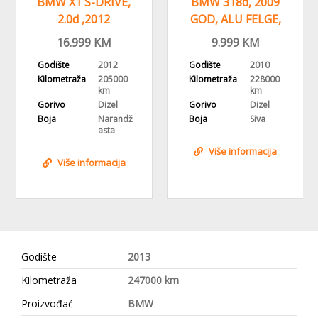
BMW X1 S-DRIVE,
BMW 318d, 2009
2.0d ,2012
GOD, ALU FELGE,
GODINA,ALU FELGE
DVOZONSKA KLIMA
16.999
KM
9.999
KM
Godište
2012
Godište
2010
Kilometraža
205000
Kilometraža
228000
km
km
Gorivo
Dizel
Gorivo
Dizel
Boja
Narandž
Boja
Siva
asta
Više informacija
Više informacija
Godište
2013
Kilometraža
247000 km
Proizvođać
BMW