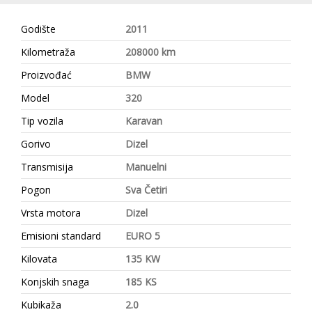
Godište
2011
Kilometraža
208000 km
Proizvođać
BMW
Model
320
Tip vozila
Karavan
Gorivo
Dizel
Transmisija
Manuelni
Pogon
Sva Četiri
Vrsta motora
Dizel
Emisioni standard
EURO 5
Kilovata
135 KW
Konjskih snaga
185 KS
Kubikaža
2.0