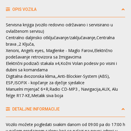
OPIS VOZILA
Servisna knjiga (vozilo redovno održavano i servisirano u
ovlaštenom servisu)
Centralno daljinsko otključavanje/zaključavanje,Centralna
brava ,2 Ključa,
Xenoni, Angels eyes, Maglenke - Maglo Farovi,Električno
podešavanje retrovizora sa žmigavcima
Električni podizači stakala x4,Kožni Volan podesiv po visini i
dubini sa komandama
Digitalna dvozonska klima,,Anti-Blockier-System (ABS),
ESP,ISOFIX - kopčanje za dječije sjedalice
Manuelni mjenjač 6+R,Radio CD-MP3 , Navigacija,AUX, Alu
felge R17-KE,Metalik siva boja
DETALJNE INFORMACIJE
Vozilo možete pogledati svakim danom od 09:00 pa do 17:00 h
u našem prodajnom salonu,koji se nalazi na novoj adresi u