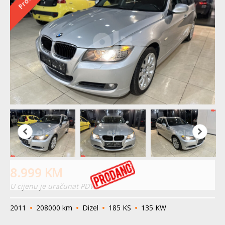
8.999
KM
U cijenu je uračunat PDV
2011
208000 km
Dizel
185 KS
135 KW