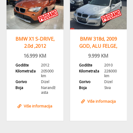
BMW 318d, 2009
BMW 114d ,2014
GOD, ALU FELGE,
GODINA, KLIMA, 1
DVOZONSKA KLIMA
VLASNIK
9.999
KM
13.999
KM
Godište
2010
Godište
2014
Kilometraža
228000
Kilometraža
252000
km
km
Gorivo
Dizel
Gorivo
Dizel
Boja
Siva
Boja
Crna
Više informacija
Više informacija