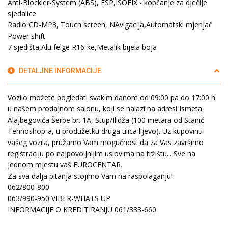
Anti-Blockier-System (ABS), ESP,ISOFIX - kopčanje za dječije
sjedalice
Radio CD-MP3, Touch screen, NAvigacija,Automatski mjenjač
Power shift
7 sjedišta,Alu felge R16-ke,Metalik bijela boja
DETALJNE INFORMACIJE
Vozilo možete pogledati svakim danom od 09:00 pa do 17:00 h
u našem prodajnom salonu, koji se nalazi na adresi Ismeta
Alajbegovića Šerbe br. 1A, Stup/Ilidža (100 metara od Stanić
Tehnoshop-a, u produžetku druga ulica lijevo). Uz kupovinu
vašeg vozila, pružamo Vam mogučnost da za Vas završimo
registraciju po najpovoljnijim uslovima na tržištu... Sve na
jednom mjestu vaš EUROCENTAR.
Za sva dalja pitanja stojimo Vam na raspolaganju!
062/800-800
063/990-950 VIBER-WHATS UP
INFORMACIJE O KREDITIRANJU 061/333-660