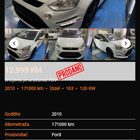
12.999
KM
U cijenu je uračunat PDV
2010
171000 km
Dizel
163
120 KW
Godište
2010
Kilometraža
171000 km
Proizvođać
Ford