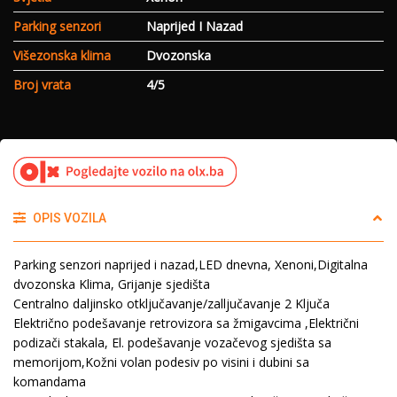
Parking senzori
Naprijed I Nazad
Višezonska klima
Dvozonska
Broj vrata
4/5
OPIS VOZILA
Parking senzori naprijed i nazad,LED dnevna, Xenoni,Digitalna
dvozonska Klima, Grijanje sjedišta
Centralno daljinsko otključavanje/zalljučavanje 2 Ključa
Električno podešavanje retrovizora sa žmigavcima ,Električni
podizači stakala, El. podešavanje vozačevog sjedišta sa
memorijom,Kožni volan podesiv po visini i dubini sa
komandama