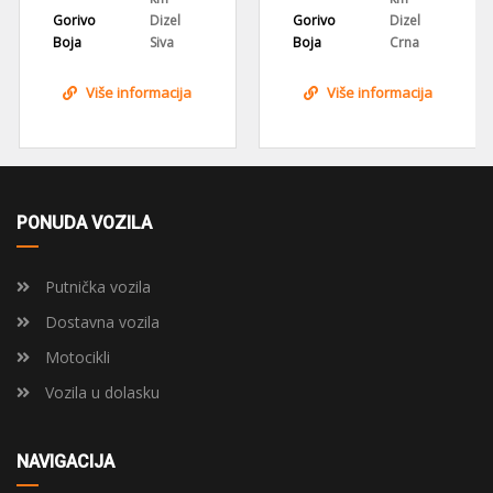
Gorivo
Dizel
Gorivo
Dizel
Boja
Siva
Boja
Crna
Više informacija
Više informacija
PONUDA VOZILA
Putnička vozila
Dostavna vozila
Motocikli
Vozila u dolasku
NAVIGACIJA