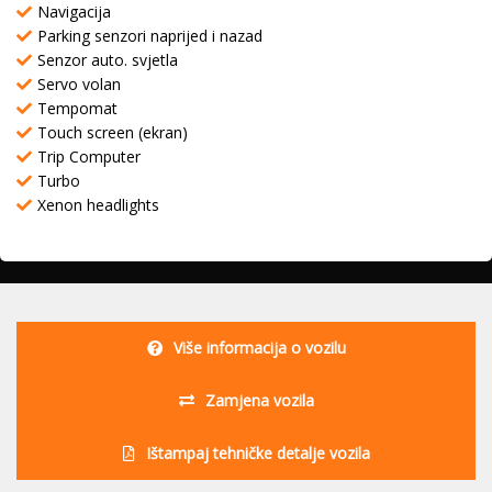
Navigacija
Parking senzori naprijed i nazad
Senzor auto. svjetla
Servo volan
Tempomat
Touch screen (ekran)
Trip Computer
Turbo
Xenon headlights
Više informacija o vozilu
Zamjena vozila
Ištampaj tehničke detalje vozila