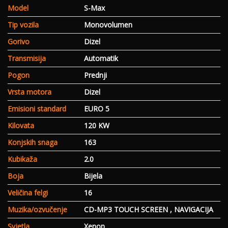
Model
S-Max
Tip vozila
Monovolumen
Gorivo
Dizel
Transmisija
Automatik
Pogon
Prednji
Vrsta motora
Dizel
Emisioni standard
EURO 5
Kilovata
120 KW
Konjskih snaga
163
Kubikaža
2.0
Boja
Bijela
Veličina felgi
16
Muzika/ozvučenje
CD-MP3 TOUCH SCREEN , NAVIGACIJA
Svjetla
Xenon