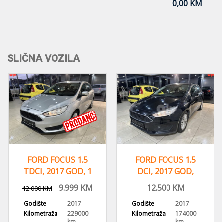
0,00 KM
SLIČNA VOZILA
FORD FOCUS 1.5
FORD FOCUS 1.5
TDCI, 2017 GOD, 1
DCI, 2017 GOD,
VLASNIK, KLIMA
VOLAN S
9.999
KM
12.500
KM
12.000
KM
KOMANDAMA
Godište
2017
Godište
2017
Kilometraža
229000
Kilometraža
174000
km
km