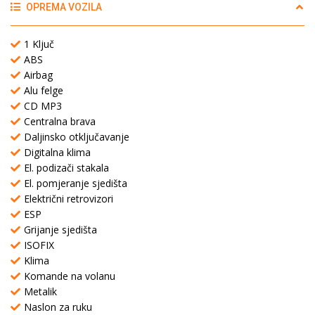
OPREMA VOZILA
1 Ključ
ABS
Airbag
Alu felge
CD MP3
Centralna brava
Daljinsko otključavanje
Digitalna klima
El. podizači stakala
El. pomjeranje sjedišta
Električni retrovizori
ESP
Grijanje sjedišta
ISOFIX
Klima
Komande na volanu
Metalik
Naslon za ruku