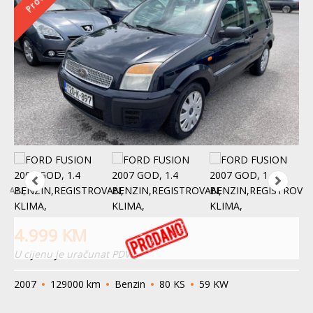
4.999
KM
U cijenu je uračunat PDV
2007
129000 km
Benzin
80 KS
59 KW