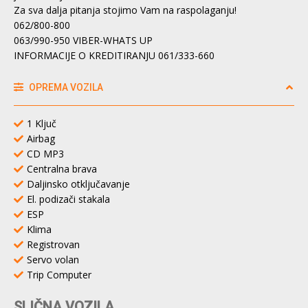
Za sva dalja pitanja stojimo Vam na raspolaganju!
062/800-800
063/990-950 VIBER-WHATS UP
INFORMACIJE O KREDITIRANJU 061/333-660
OPREMA VOZILA
1 Ključ
Airbag
CD MP3
Centralna brava
Daljinsko otključavanje
El. podizači stakala
ESP
Klima
Registrovan
Servo volan
Trip Computer
SLIČNA VOZILA