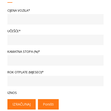
CIJENA VOZILA*
UČEŠĆE*
KAMATNA STOPA (%)*
ROK OTPLATE (MJESECI)*
IZNOS
IZRAČUNAJ
Poništi