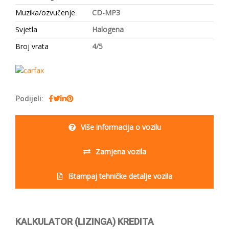
Muzika/ozvučenje
CD-MP3
Svjetla
Halogena
Broj vrata
4/5
Podijeli:
Više informacija o vozilu
Zamjena vozila
Ištampaj tehničke detalje vozila
KALKULATOR (LIZINGA) KREDITA