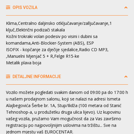
OPIS VOZILA
Klima,Centralno daljinsko otključavanje/zalljučavanje,1
ključ,Električni podizači stakala
Kožni trokraki volan podesiv po visini i dubini sa
komandama,Anti-Blockier-System (ABS), ESP
ISOFIX - kopčanje za dječije sjedalice,Radio CD MP3,
,Manuelni Mjenjač 5 + R,Felge R15-ke
Metalik plava boja
DETALJNE INFORMACIJE
Vozilo možete pogledati svakim danom od 09:00 pa do 17:00 h
u našem prodajnom salonu, koji se nalazi na adresi Ismeta
Alajbegovića Šerbe br. 1A, Stup/Ilidža (100 metara od Stanić
Tehnoshop-a, u produžetku druga ulica lijevo). Uz kupovinu
vašeg vozila, pružamo Vam mogučnost da za Vas završimo
registraciju po najpovoljnijim uslovima na tržištu... Sve na
jednom mjestu vaš EUROCENTAR.