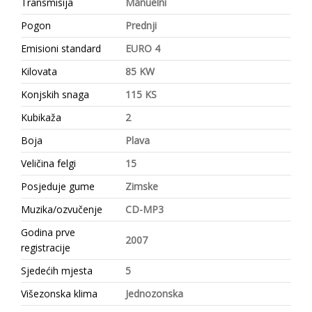
Transmisija
Manuelni
Pogon
Prednji
Emisioni standard
EURO 4
Kilovata
85 KW
Konjskih snaga
115 KS
Kubikaža
2
Boja
Plava
Veličina felgi
15
Posjeduje gume
Zimske
Muzika/ozvučenje
CD-MP3
Godina prve
2007
registracije
Sjedećih mjesta
5
Višezonska klima
Jednozonska