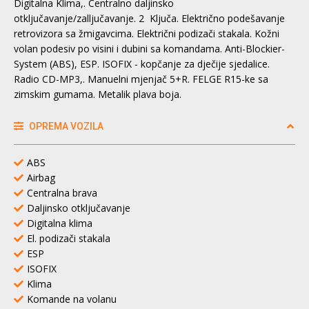
Digitalna Klima,. Centralno daljinsko
otključavanje/zalljučavanje. 2 Ključa. Električno podešavanje
retrovizora sa žmigavcima. Električni podizači stakala. Kožni
volan podesiv po visini i dubini sa komandama. Anti-Blockier-
System (ABS), ESP. ISOFIX - kopčanje za dječije sjedalice.
Radio CD-MP3,. Manuelni mjenjač 5+R. FELGE R15-ke sa
zimskim gumama. Metalik plava boja.
OPREMA VOZILA
ABS
Airbag
Centralna brava
Daljinsko otključavanje
Digitalna klima
El. podizači stakala
ESP
ISOFIX
Klima
Komande na volanu