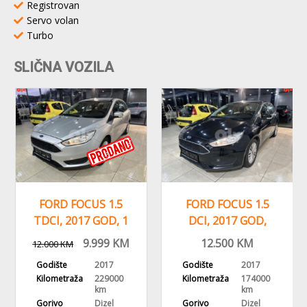
Registrovan
Servo volan
Turbo
SLIČNA VOZILA
FORD FOCUS 1.5
FORD FOCUS 1.5
TDCI, 2017 GOD, 1
DCI, 2017 GOD,
VLASNIK, KLIMA
VOLAN S
9.999
KM
12.500
KM
12.000
KM
KOMANDAMA
Godište
2017
Godište
2017
Kilometraža
229000
Kilometraža
174000
km
km
Gorivo
Dizel
Gorivo
Dizel