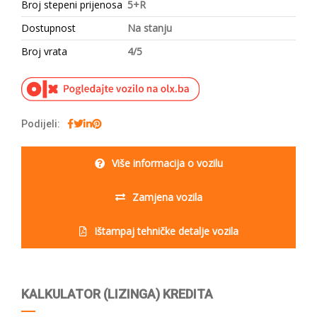
Broj stepeni prijenosa
5+R
Dostupnost
Na stanju
Broj vrata
4/5
Podijeli:
Više informacija o vozilu
Zamjena vozila
Ištampaj tehničke detalje vozila
KALKULATOR (LIZINGA) KREDITA