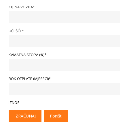
CIJENA VOZILA*
UČEŠĆE*
KAMATNA STOPA (%)*
ROK OTPLATE (MJESECI)*
IZNOS
IZRAČUNAJ
Poništi