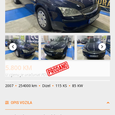
5.800
KM
U cijenu je uračunat PDV
2007
254000 km
Dizel
115 KS
85 KW
OPIS VOZILA