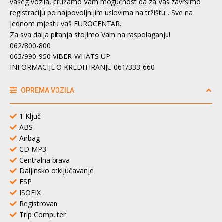
vašeg vozila, pružamo Vam mogučnost da za Vas završimo
registraciju po najpovoljnijim uslovima na tržištu... Sve na
jednom mjestu vaš EUROCENTAR.
Za sva dalja pitanja stojimo Vam na raspolaganju!
062/800-800
063/990-950 VIBER-WHATS UP
INFORMACIJE O KREDITIRANJU 061/333-660
OPREMA VOZILA
1 Ključ
ABS
Airbag
CD MP3
Centralna brava
Daljinsko otključavanje
ESP
ISOFIX
Registrovan
Trip Computer