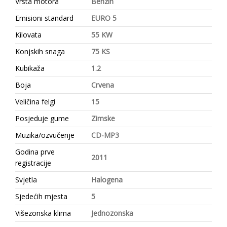
Vrsta motora
Benzin
Emisioni standard
EURO 5
Kilovata
55 KW
Konjskih snaga
75 KS
Kubikaža
1.2
Boja
Crvena
Veličina felgi
15
Posjeduje gume
Zimske
Muzika/ozvučenje
CD-MP3
Godina prve
2011
registracije
Svjetla
Halogena
Sjedećih mjesta
5
Višezonska klima
Jednozonska