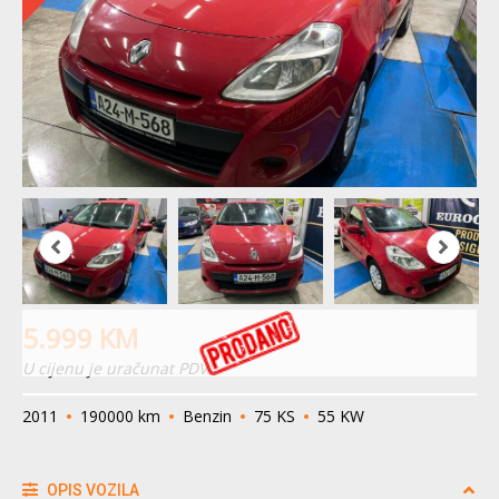
5.999
KM
U cijenu je uračunat PDV
2011
190000 km
Benzin
75 KS
55 KW
OPIS VOZILA