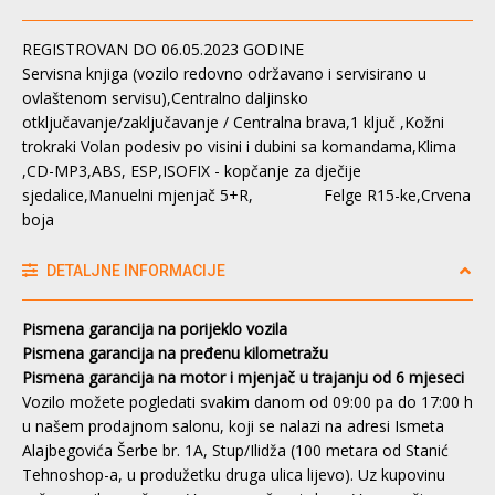
REGISTROVAN DO 06.05.2023 GODINE
Servisna knjiga (vozilo redovno održavano i servisirano u
ovlaštenom servisu),Centralno daljinsko
otključavanje/zaključavanje / Centralna brava,1 ključ ,Kožni
trokraki Volan podesiv po visini i dubini sa komandama,Klima
,CD-MP3,ABS, ESP,ISOFIX - kopčanje za dječije
sjedalice,Manuelni mjenjač 5+R, Felge R15-ke,Crvena
boja
DETALJNE INFORMACIJE
Pismena garancija na porijeklo vozila
Pismena garancija na pređenu kilometražu
Pismena garancija na motor i mjenjač u trajanju od 6 mjeseci
Vozilo možete pogledati svakim danom od 09:00 pa do 17:00 h
u našem prodajnom salonu, koji se nalazi na adresi Ismeta
Alajbegovića Šerbe br. 1A, Stup/Ilidža (100 metara od Stanić
Tehnoshop-a, u produžetku druga ulica lijevo). Uz kupovinu