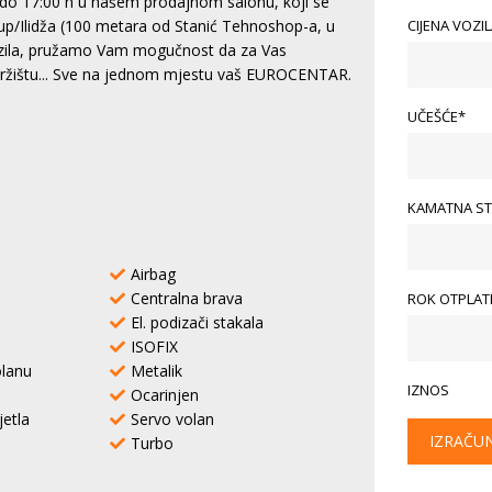
do 17:00 h u našem prodajnom salonu, koji se
CIJENA VOZI
tup/Ilidža (100 metara od Stanić Tehnoshop-a, u
vozila, pružamo Vam mogučnost da za Vas
 tržištu... Sve na jednom mjestu vaš EUROCENTAR.
UČEŠĆE*
KAMATNA ST
Airbag
Centralna brava
ROK OTPLATE
El. podizači stakala
ISOFIX
lanu
Metalik
IZNOS
Ocarinjen
jetla
Servo volan
IZRAČU
Turbo