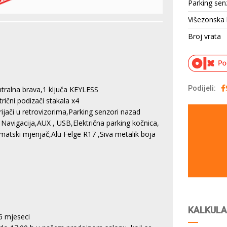
Parking sen
Višezonska 
Broj vrata
Podijeli:
ntralna brava,1 ključa KEYLESS
čni podizači stakala x4
ijači u retrovizorima,Parking senzori nazad
avigacija,AUX , USB,Električna parking kočnica,
matski mjenjač,Alu Felge R17 ,Siva metalik boja
KALKULA
6 mjeseci