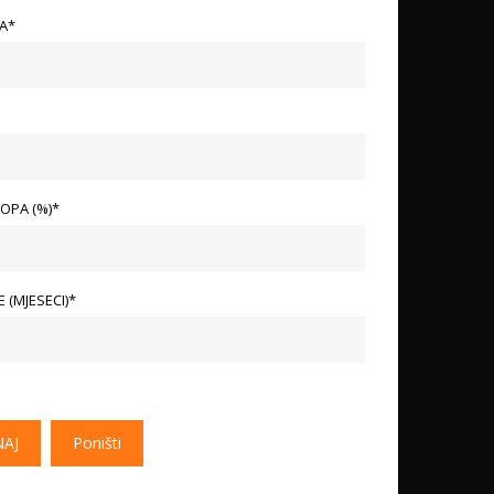
LA*
OPA (%)*
 (MJESECI)*
NAJ
Poništi