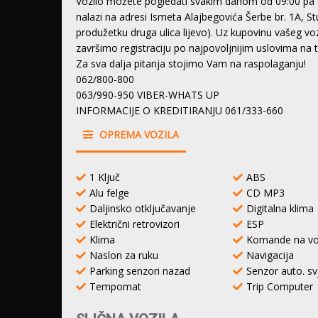
Vozilo možete pogledati svakim danom od 09:00 pa 
nalazi na adresi Ismeta Alajbegovića Šerbe br. 1A, S
produžetku druga ulica lijevo). Uz kupovinu vašeg 
završimo registraciju po najpovoljnijim uslovima na
Za sva dalja pitanja stojimo Vam na raspolaganju!
062/800-800
063/990-950 VIBER-WHATS UP
INFORMACIJE O KREDITIRANJU 061/333-660
OPREMA VOZILA
1 Ključ
ABS
Alu felge
CD MP3
Daljinsko otključavanje
Digitalna klima
Električni retrovizori
ESP
Klima
Komande na vo
Naslon za ruku
Navigacija
Parking senzori nazad
Senzor auto. sv
Tempomat
Trip Computer