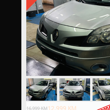
12.999
KM
16.999
KM