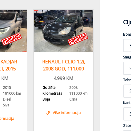
Ci
Bon
Snag
KADJAR
RENAULT CLIO 1.2i,
RENAULT
CI, 2015
2008 GOD, 111.000
1.5 DCI, 
NI, ALU
PREŠAO
NAVI, RE
KM
4.999
KM
7.99
Tehn
GE
2015
Godište
2008
Godište
191000 km
Kilometraža
111000 km
Kilometraža
Dizel
Boja
Crna
Gorivo
Kant
Siva
Boja
Više informacija
formacija
Više i
Zapr