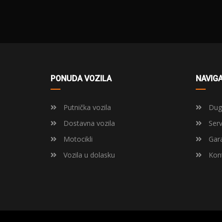
PONUDA VOZILA
NAVIGA
Putnička vozila
Dugo
Dostavna vozila
Serv
Motocikli
Gara
Vozila u dolasku
Kont