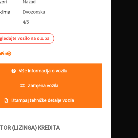
zori
Nazad
klima
Dvozonska
4/5
Više informacija o vozilu
Zamjena vozila
Ištampaj tehničke detalje vozila
TOR (LIZINGA) KREDITA