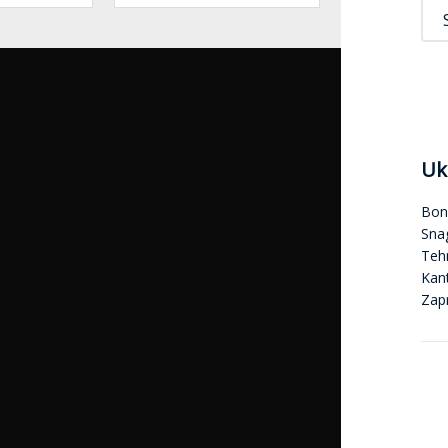
Uk
Bon
Sna
Tehn
Kan
Zap