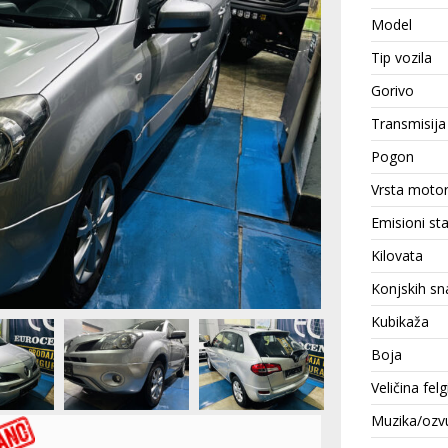
Model
Tip vozila
Gorivo
Transmisija
Pogon
Vrsta moto
Emisioni st
Kilovata
Konjskih sn
Kubikaža
Boja
Veličina felg
Muzika/ozv