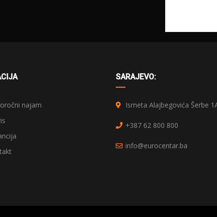
CIJA
SARAJEVO:
ročni najam
Ismeta Alajbegovića Šerbe 1
is
+387 62 800 800
ncija
info@eurocentar.ba
akt