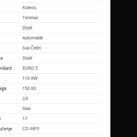
Koleos
Terenac
Dizel
Automatik
Sva Četiri
ra
Dizel
andard
EURO 5
110 KW
aga
150 KS
2.0
Siva
i
17
učenje
CD-MP3