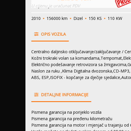
U cijenu je uračunat PDV
2010
156000 km
Dizel
150 KS
110 KW
OPIS VOZILA
Centralno daljinsko otključavanje/zaključavanje / Ce
Kožni trokraki volan sa komandama,Tempomat,Elektri
Električno podešavanje retrovizora sa žmigavcima,Gr
Naslon za ruku ,Klima Digitalna dvozonska,CD-MP3, N
ABS, ESP,ISOFIX - kopčanje za dječije sjedalice,Auto
DETALJNE INFORMACIJE
Pismena garancija na porijeklo vozila
Pismena garancija na pređenu kilometražu
Pismena garancija na motor i mjenjač u trajanju od 