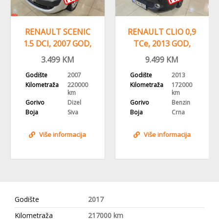
RENAULT CLIO 0,9
RENAULT CLIO 1.5
TCe, 2013 GOD,
DCI, 2013 GODINA,
NAVI,
NAVIGACIJA
9.499
KM
10.999
KM
REGISTROVAN
Godište
2013
Godište
2012
Kilometraža
172000
Kilometraža
221000
km
km
Gorivo
Benzin
Gorivo
Dizel
Boja
Crna
Boja
Crna
Više informacija
Više informacija
Godište
2017
Kilometraža
217000 km