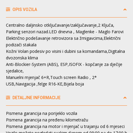
OPIS VOZILA
Centralno daljinsko otključavanje/zaključavanje,2 Ključa,
Parking senzori nazad.LED dnevna , Maglenke - Maglo Farovi
Električno podešavanje retrovizora sa žmigavcima,Električni
podizači stakala
Kožni Volan podesiv po visini i dubini sa komandama,Digitalna
dvozonska klima
Anti-Blockier-System (ABS), ESP,ISOFIX - kopčanje za dječije
sjedalice,
Manuelni mjenjač 6+R,Touch screen Radio , 2*
USB,Navigacija ,felge R16-KE,Bijela boja
DETALJNE INFORMACIJE
Pismena garancija na porijeklo vozila
Pismena garancija na pređenu kilometražu
Pismena garancija na motor i mjenjač u trajanju od 6 mjeseci
Vozilo možete pogledati svakim danom od 09:00 pa do 17:00 h