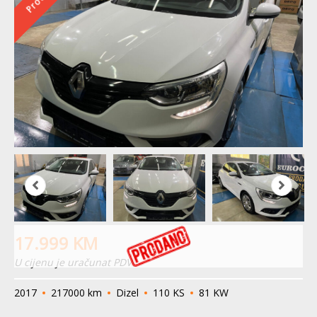
17.999
KM
U cijenu je uračunat PDV
2017
217000 km
Dizel
110 KS
81 KW