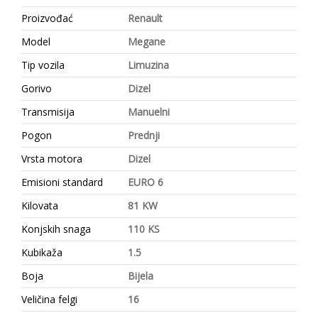
Proizvođać
Renault
Model
Megane
Tip vozila
Limuzina
Gorivo
Dizel
Transmisija
Manuelni
Pogon
Prednji
Vrsta motora
Dizel
Emisioni standard
EURO 6
Kilovata
81 KW
Konjskih snaga
110 KS
Kubikaža
1.5
Boja
Bijela
Veličina felgi
16