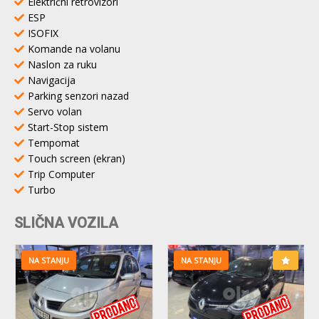
Električni retrovizori
ESP
ISOFIX
Komande na volanu
Naslon za ruku
Navigacija
Parking senzori nazad
Servo volan
Start-Stop sistem
Tempomat
Touch screen (ekran)
Trip Computer
Turbo
SLIČNA VOZILA
NA STANJU
NA STANJU