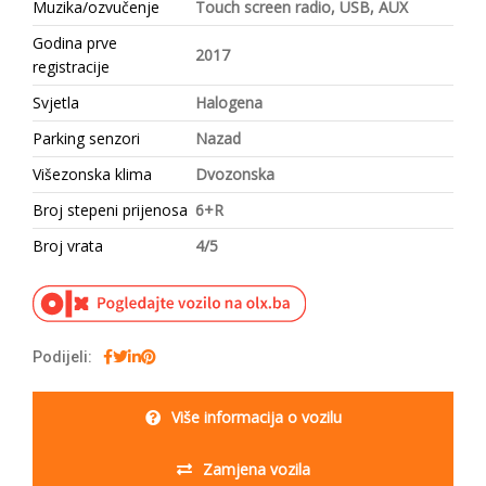
Muzika/ozvučenje
Touch screen radio, USB, AUX
Godina prve
2017
registracije
Svjetla
Halogena
Parking senzori
Nazad
Višezonska klima
Dvozonska
Broj stepeni prijenosa
6+R
Broj vrata
4/5
Podijeli:
Više informacija o vozilu
Zamjena vozila