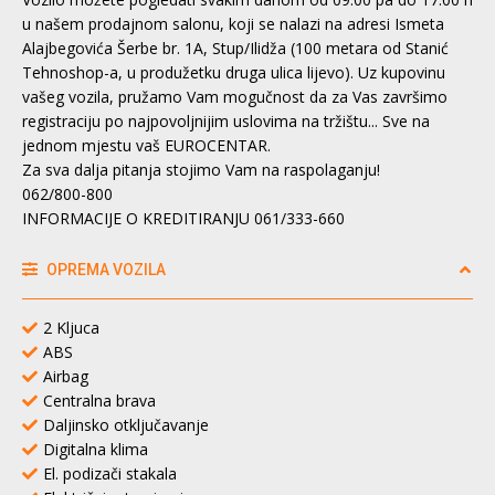
u našem prodajnom salonu, koji se nalazi na adresi Ismeta
Alajbegovića Šerbe br. 1A, Stup/Ilidža (100 metara od Stanić
Tehnoshop-a, u produžetku druga ulica lijevo). Uz kupovinu
vašeg vozila, pružamo Vam mogučnost da za Vas završimo
registraciju po najpovoljnijim uslovima na tržištu... Sve na
jednom mjestu vaš EUROCENTAR.
Za sva dalja pitanja stojimo Vam na raspolaganju!
062/800-800
INFORMACIJE O KREDITIRANJU 061/333-660
OPREMA VOZILA
2 Kljuca
ABS
Airbag
Centralna brava
Daljinsko otključavanje
Digitalna klima
El. podizači stakala