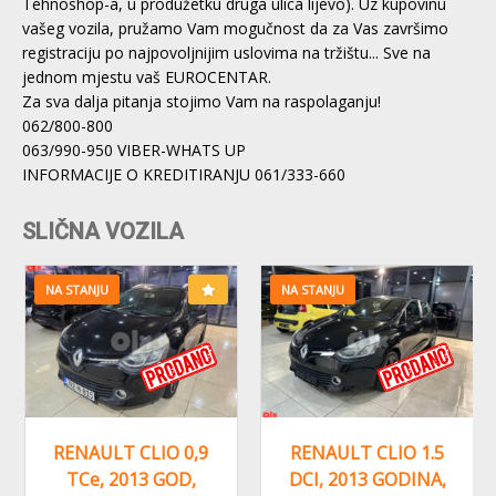
Tehnoshop-a, u produžetku druga ulica lijevo). Uz kupovinu
vašeg vozila, pružamo Vam mogučnost da za Vas završimo
registraciju po najpovoljnijim uslovima na tržištu... Sve na
jednom mjestu vaš EUROCENTAR.
Za sva dalja pitanja stojimo Vam na raspolaganju!
062/800-800
063/990-950 VIBER-WHATS UP
INFORMACIJE O KREDITIRANJU 061/333-660
SLIČNA VOZILA
NA STANJU
NA STANJU
RENAULT CLIO 0,9
RENAULT CLIO 1.5
TCe, 2013 GOD,
DCI, 2013 GODINA,