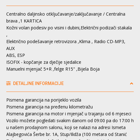
Centralno daljinsko otključavanje/zaključavanje / Centralna
brava ,1 KARTICA
Kožni volan podesiv po visini i dubini,Električni podizači stakala
,
Električno podešavanje retrovizora ,Klima , Radio CD-MP3,
AUX
ABS, ESP
ISOFIX - kopčanje za dječije sjedalice
Manuelni mjenjač 5+R ,felge R15" ,Bijela Boja
DETALJNE INFORMACIJE
Pismena garancija na porijeklo vozila
Pismena garancija na pređenu kilometražu
Pismena garancija na motor i mjenjač u trajanju od 6 mjeseci
Vozilo možete pogledati svakim danom od 09:00 pa do 17:00 h
u našem prodajnom salonu, koji se nalazi na adresi Ismeta
Alajbegovića Šerbe br. 1A, Stup/Ilidža (100 metara od Stanić