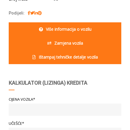
Podijeli:
Više informacija o vozilu
Zamjena vozila
Ištampaj tehničke detalje vozila
KALKULATOR (LIZINGA) KREDITA
CIJENA VOZILA*
UČEŠĆE*