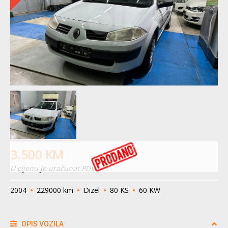
3.500
KM
U cijenu je uračunat PDV
2004
229000 km
Dizel
80 KS
60 KW
OPIS VOZILA