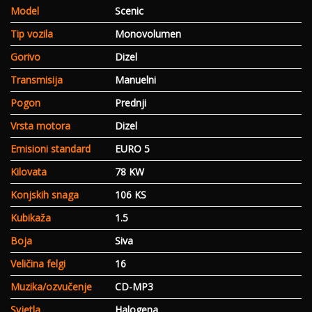
Model
Scenic
Tip vozila
Monovolumen
Gorivo
Dizel
Transmisija
Manuelni
Pogon
Prednji
Vrsta motora
Dizel
Emisioni standard
EURO 5
Kilovata
78 KW
Konjskih snaga
106 KS
Kubikaža
1.5
Boja
Siva
Veličina felgi
16
Muzika/ozvučenje
CD-MP3
Svjetla
Halogena