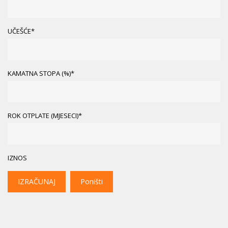
UČEŠĆE*
KAMATNA STOPA (%)*
ROK OTPLATE (MJESECI)*
IZNOS
IZRAČUNAJ
Poništi