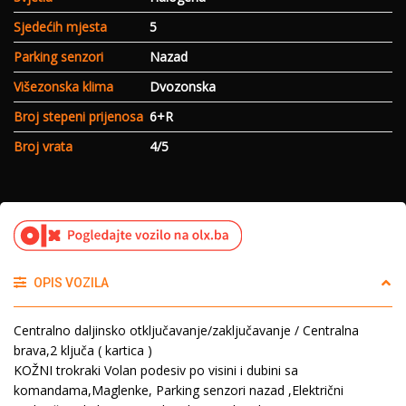
Sjedećih mjesta
5
Parking senzori
Nazad
Višezonska klima
Dvozonska
Broj stepeni prijenosa
6+R
Broj vrata
4/5
OPIS VOZILA
Centralno daljinsko otključavanje/zaključavanje / Centralna
brava,2 ključa ( kartica )
KOŽNI trokraki Volan podesiv po visini i dubini sa
komandama,Maglenke, Parking senzori nazad ,Električni