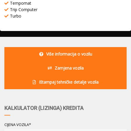
Tempomat
Trip Computer
Turbo
Više informacija o vozilu
Zamjena vozila
Ištampaj tehničke detalje vozila
KALKULATOR (LIZINGA) KREDITA
CIJENA VOZILA*