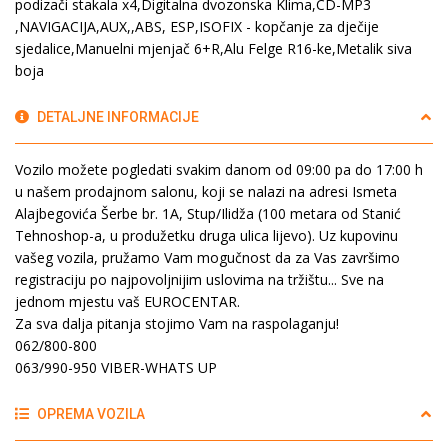
podizači stakala x4,Digitalna dvozonska Klima,CD-MP3
,NAVIGACIJA,AUX,,ABS, ESP,ISOFIX - kopčanje za dječije
sjedalice,Manuelni mjenjač 6+R,Alu Felge R16-ke,Metalik siva
boja
DETALJNE INFORMACIJE
Vozilo možete pogledati svakim danom od 09:00 pa do 17:00 h
u našem prodajnom salonu, koji se nalazi na adresi Ismeta
Alajbegovića Šerbe br. 1A, Stup/Ilidža (100 metara od Stanić
Tehnoshop-a, u produžetku druga ulica lijevo). Uz kupovinu
vašeg vozila, pružamo Vam mogučnost da za Vas završimo
registraciju po najpovoljnijim uslovima na tržištu... Sve na
jednom mjestu vaš EUROCENTAR.
Za sva dalja pitanja stojimo Vam na raspolaganju!
062/800-800
063/990-950 VIBER-WHATS UP
OPREMA VOZILA