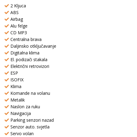
2 Kljuca
ABS
Airbag
Alu felge
CD MP3
Centralna brava
Daljinsko otključavanje
Digitalna klima
El. podizači stakala
Električni retrovizori
ESP
ISOFIX
Klima
Komande na volanu
Metalik
Naslon za ruku
Navigacija
Parking senzori nazad
Senzor auto. svjetla
Servo volan