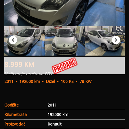
8.999
KM
U cijenu je uračunat PDV
2011
192000 km
Dizel
106 KS
78 KW
Godište
2011
Kilometraža
192000 km
Proizvođać
Renault