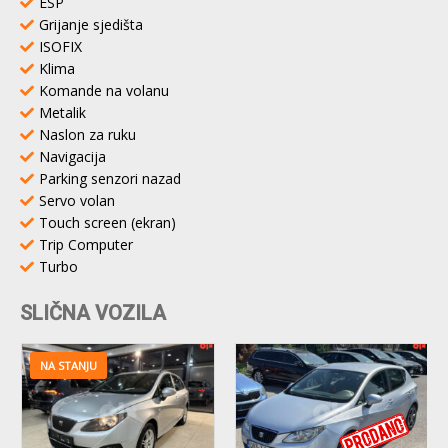
ESP
Grijanje sjedišta
ISOFIX
Klima
Komande na volanu
Metalik
Naslon za ruku
Navigacija
Parking senzori nazad
Servo volan
Touch screen (ekran)
Trip Computer
Turbo
SLIČNA VOZILA
NA STANJU