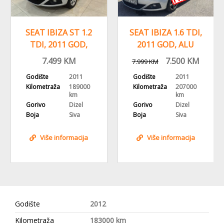
SEAT IBIZA 1.6 TDI,
SEAT IBIZA ST 1.2i,
2011 GOD, ALU
2011 GOD, CD-MP3,
FELGE,KLIMA
KLIMA
7.500
KM
5.999
KM
7.999
KM
7.999
KM
Godište
2011
Godište
2011
Kilometraža
207000
Kilometraža
170000
km
km
Gorivo
Dizel
Gorivo
Benzin
Boja
Siva
Boja
Bijela
Više informacija
Više informacija
Godište
2012
Kilometraža
183000 km