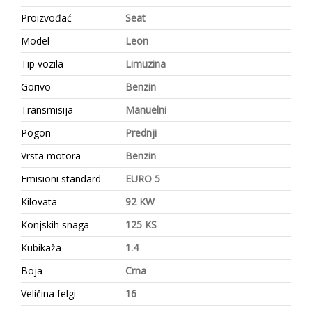
Proizvođać
Seat
Model
Leon
Tip vozila
Limuzina
Gorivo
Benzin
Transmisija
Manuelni
Pogon
Prednji
Vrsta motora
Benzin
Emisioni standard
EURO 5
Kilovata
92 KW
Konjskih snaga
125 KS
Kubikaža
1.4
Boja
Crna
Veličina felgi
16