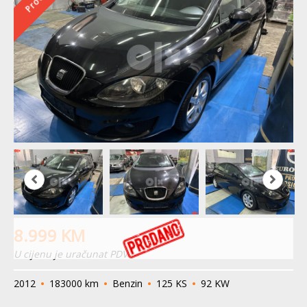
8.999
KM
U cijenu je uračunat PDV
2012
183000 km
Benzin
125 KS
92 KW