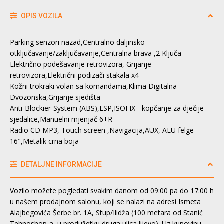
OPIS VOZILA
Parking senzori nazad,Centralno daljinsko
otključavanje/zaključavanje,Centralna brava ,2 Ključa
Električno podešavanje retrovizora, Grijanje
retrovizora,Električni podizači stakala x4
Kožni trokraki volan sa komandama,Klima Digitalna
Dvozonska,Grijanje sjedišta
Anti-Blockier-System (ABS),ESP,ISOFIX - kopčanje za dječije
sjedalice,Manuelni mjenjač 6+R
Radio CD MP3, Touch screen ,Navigacija,AUX, ALU felge
16",Metalik crna boja
DETALJNE INFORMACIJE
Vozilo možete pogledati svakim danom od 09:00 pa do 17:00 h
u našem prodajnom salonu, koji se nalazi na adresi Ismeta
Alajbegovića Šerbe br. 1A, Stup/Ilidža (100 metara od Stanić
Tehnoshop-a, u produžetku druga ulica lijevo). Uz kupovinu