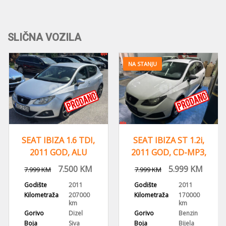
SLIČNA VOZILA
NA STANJU
SEAT IBIZA 1.6 TDI,
SEAT IBIZA ST 1.2i,
2011 GOD, ALU
2011 GOD, CD-MP3,
FELGE,KLIMA
KLIMA
7.500
KM
5.999
KM
7.999
KM
7.999
KM
Godište
2011
Godište
2011
Kilometraža
207000
Kilometraža
170000
km
km
Gorivo
Dizel
Gorivo
Benzin
Boja
Siva
Boja
Bijela