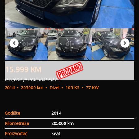
15.999
KM
U cijenu je uračunat PDV
2014
205000 km
Dizel
105 KS
77 KW
Godište
2014
Kilometraža
205000 km
Proizvođać
Seat