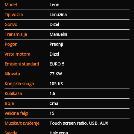
Model
Leon
Tip vozila
Limuzina
Gorivo
Dizel
Transmisija
Manuelni
Pogon
Prednji
Vrsta motora
Dizel
Emisioni standard
EURO 5
Kilovata
77 KW
Konjskih snaga
105 KS
Kubikaža
1.6
Boja
Crna
Veličina felgi
15
Muzika/ozvučenje
Touch screen radio, USB, AUX
Svjetla
Halogena