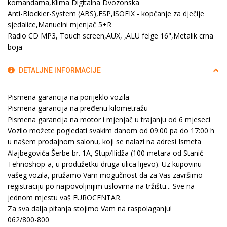
komandama,Klima Digitalna Dvozonska
Anti-Blockier-System (ABS),ESP,ISOFIX - kopčanje za dječije
sjedalice,Manuelni mjenjač 5+R
Radio CD MP3, Touch screen,AUX, ,ALU felge 16",Metalik crna
boja
DETALJNE INFORMACIJE
Pismena garancija na porijeklo vozila
Pismena garancija na pređenu kilometražu
Pismena garancija na motor i mjenjač u trajanju od 6 mjeseci
Vozilo možete pogledati svakim danom od 09:00 pa do 17:00 h
u našem prodajnom salonu, koji se nalazi na adresi Ismeta
Alajbegovića Šerbe br. 1A, Stup/Ilidža (100 metara od Stanić
Tehnoshop-a, u produžetku druga ulica lijevo). Uz kupovinu
vašeg vozila, pružamo Vam mogučnost da za Vas završimo
registraciju po najpovoljnijim uslovima na tržištu... Sve na
jednom mjestu vaš EUROCENTAR.
Za sva dalja pitanja stojimo Vam na raspolaganju!
062/800-800