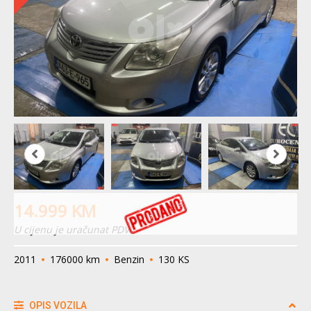
14.999
KM
U cijenu je uračunat PDV
2011
176000 km
Benzin
130 KS
OPIS VOZILA