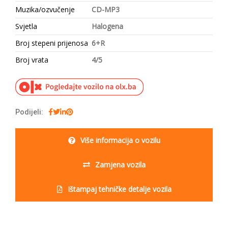
Muzika/ozvučenje
CD-MP3
Svjetla
Halogena
Broj stepeni prijenosa
6+R
Broj vrata
4/5
Podijeli:
Više informacija o vozilu
Zamjena vozila
Ištampaj tehničke detalje vozila