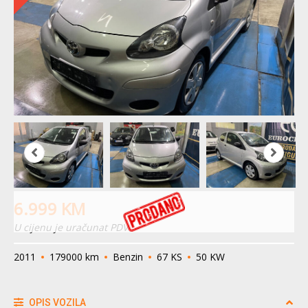
6.999
KM
U cijenu je uračunat PDV
2011
179000 km
Benzin
67 KS
50 KW
OPIS VOZILA