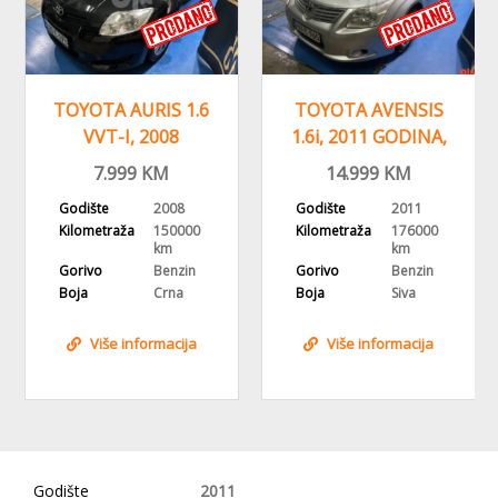
TOYOTA AURIS 1.6
TOYOTA AVENSIS
VVT-I, 2008
1.6i, 2011 GODINA,
GODINA,
REGISTROVANA,
7.999
KM
14.999
KM
REGISTROVANA,KLIMA
Godište
2008
Godište
2011
Kilometraža
150000
Kilometraža
176000
km
km
Gorivo
Benzin
Gorivo
Benzin
Boja
Crna
Boja
Siva
Više informacija
Više informacija
Godište
2011