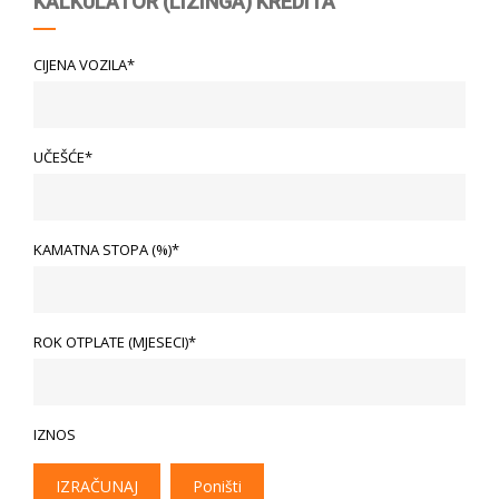
KALKULATOR (LIZINGA) KREDITA
CIJENA VOZILA*
UČEŠĆE*
KAMATNA STOPA (%)*
ROK OTPLATE (MJESECI)*
IZNOS
IZRAČUNAJ
Poništi