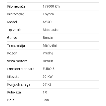
Kilometraža
179000 km
Proizvođać
Toyota
Model
AYGO
Tip vozila
Malo auto
Gorivo
Benzin
Transmisija
Manuelni
Pogon
Prednji
Vrsta motora
Benzin
Emisioni standard
EURO 5
Kilovata
50 KW
Konjskih snaga
67 KS
Kubikaža
1.0
Boja
Siva