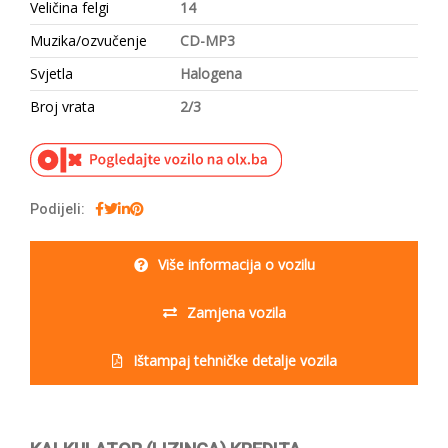
Veličina felgi
14
Muzika/ozvučenje
CD-MP3
Svjetla
Halogena
Broj vrata
2/3
Podijeli:
Više informacija o vozilu
Zamjena vozila
Ištampaj tehničke detalje vozila