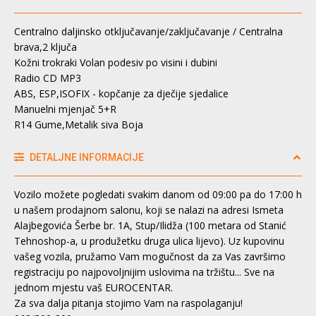
Centralno daljinsko otključavanje/zaključavanje / Centralna
brava,2 ključa
Kožni trokraki Volan podesiv po visini i dubini
Radio CD MP3
ABS, ESP,ISOFIX - kopčanje za dječije sjedalice
Manuelni mjenjač 5+R
R14 Gume,Metalik siva Boja
DETALJNE INFORMACIJE
Vozilo možete pogledati svakim danom od 09:00 pa do 17:00 h
u našem prodajnom salonu, koji se nalazi na adresi Ismeta
Alajbegovića Šerbe br. 1A, Stup/Ilidža (100 metara od Stanić
Tehnoshop-a, u produžetku druga ulica lijevo). Uz kupovinu
vašeg vozila, pružamo Vam mogučnost da za Vas završimo
registraciju po najpovoljnijim uslovima na tržištu... Sve na
jednom mjestu vaš EUROCENTAR.
Za sva dalja pitanja stojimo Vam na raspolaganju!