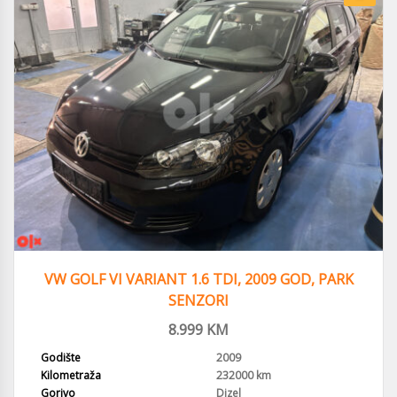
VW GOLF VI VARIANT 1.6 TDI, 2009 GOD, PARK
SENZORI
8.999
KM
Godište
2009
Kilometraža
232000 km
Gorivo
Dizel