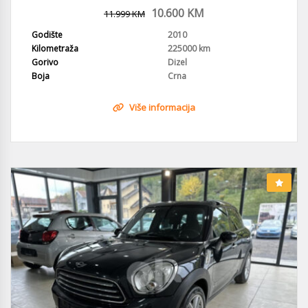
10.600
KM
11.999
KM
Godište
2010
Kilometraža
225000 km
Gorivo
Dizel
Boja
Crna
Više informacija