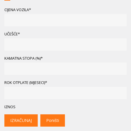
CIJENA VOZILA*
UČEŠĆE*
KAMATNA STOPA (%)*
ROK OTPLATE (MJESECI)*
IZNOS
IZRAČUNAJ
Poništi