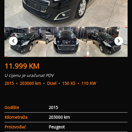
11.999
KM
U cijenu je uračunat PDV
2015
203000 km
Dizel
150 KS
110 KW
Godište
2015
Kilometraža
203000 km
Proizvođać
Peugeot