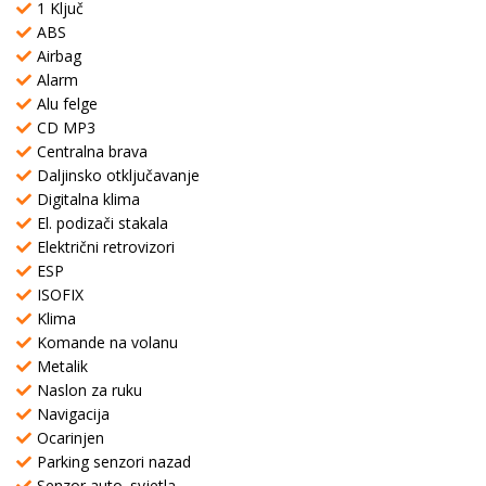
1 Ključ
ABS
Airbag
Alarm
Alu felge
CD MP3
Centralna brava
Daljinsko otključavanje
Digitalna klima
El. podizači stakala
Električni retrovizori
ESP
ISOFIX
Klima
Komande na volanu
Metalik
Naslon za ruku
Navigacija
Ocarinjen
Parking senzori nazad
Senzor auto. svjetla