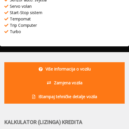
Servo volan
Start-Stop sistem
Tempomat
Trip Computer
Turbo
Više informacija o vozilu
Zamjena vozila
Ištampaj tehničke detalje vozila
KALKULATOR (LIZINGA) KREDITA