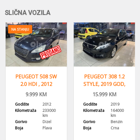
SLIČNA VOZILA
NA STANJU
PEUGEOT 508 SW
PEUGEOT 308 1.2
2.0 HDI , 2012
STYLE, 2019 GOD,
GODINA, NAVI,HEAD
NAVIGACIJA,ALU
9.999
KM
15.999
KM
UP
FELGE
Godište
2012
Godište
2019
Kilometraža
233000
Kilometraža
164000
km
km
Gorivo
Dizel
Gorivo
Benzin
Boja
Plava
Boja
Crna