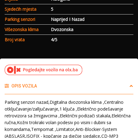
Sjedećih mjesta
5
Parking senzori
Naprijed I Nazad
Višezonska klima
Dvozonska
Broj vrata
4/5
OPIS VOZILA
Parking senzori nazad,Digitalna dvozonska klima ,Centralno
otključavanje/zalljučavanje,1 ključa ,Električno podešavanje
retrovizora sa žmigavcima ,Električni podizači stakala,Električna
ručna,Kožni trokraki volan podesiv po visini i dubini sa
komandama,Tempomat ,Limitator,Anti-Blockier-System
(ABS),ASR,ISOFIX - kopčanje za dječije sjedalice,CD-MP3