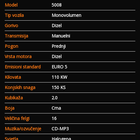
Model
5008
Tip vozila
Monovolumen
Gorivo
Dizel
Transmisija
Manuelni
Pogon
Prednji
Vrsta motora
Dizel
Emisioni standard
EURO 5
Kilovata
110 KW
Konjskih snaga
150 KS
Kubikaža
2.0
Boja
Crna
Veličina felgi
16
Muzika/ozvučenje
CD-MP3
Svjetla
Halogena