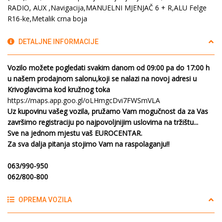
RADIO, AUX ,Navigacija,MANUELNI MJENJAČ 6 + R,ALU Felge
R16-ke,Metalik crna boja
DETALJNE INFORMACIJE
Vozilo možete pogledati svakim danom od 09:00 pa do 17:00 h
u našem prodajnom salonu,koji se nalazi na novoj adresi u
Krivoglavcima kod kružnog toka
https://maps.app.goo.gl/oLHmgcDvi7FWSmVLA
Uz kupovinu vašeg vozila, pružamo Vam mogučnost da za Vas
završimo registraciju po najpovoljnijim uslovima na tržištu...
Sve na jednom mjestu vaš EUROCENTAR.
Za sva dalja pitanja stojimo Vam na raspolaganju!!
063/990-950
062/800-800
OPREMA VOZILA