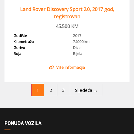
Land Rover Discovery Sport 2.0, 2017 god,
registrovan
45.500
KM
Godište
2017
Kilometraža
74000 km
Gorivo
Dizel
Boja
Bijela
Više informacija
1
2
3
Sljedeća →
PONUDA VOZILA