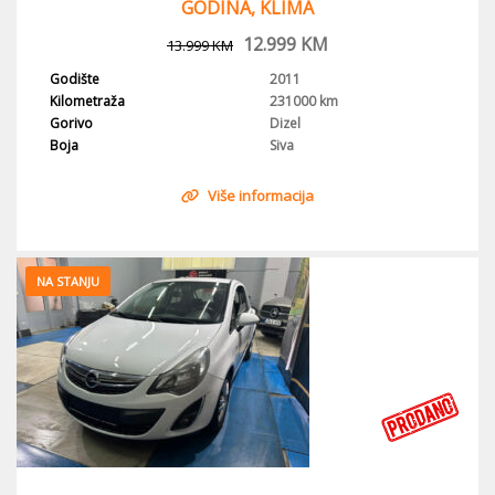
GODINA, KLIMA
12.999
KM
13.999
KM
Godište
2011
Kilometraža
231000 km
Gorivo
Dizel
Boja
Siva
Više informacija
NA STANJU