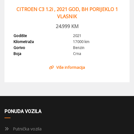
CITROEN C3 1.2i , 2021 GOD, BH PORIJEKLO 1
VLASNIK
24.999
KM
Godište
2021
Kilometraža
17000 km
Gorivo
Benzin
Boja
Crna
Više informacija
PONUDA VOZILA
Putnička vozila