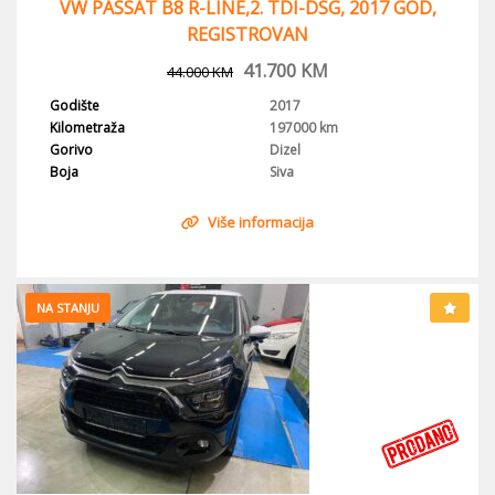
VW PASSAT B8 R-LINE,2. TDI-DSG, 2017 GOD,
REGISTROVAN
41.700
KM
44.000
KM
Godište
2017
Kilometraža
197000 km
Gorivo
Dizel
Boja
Siva
Više informacija
NA STANJU