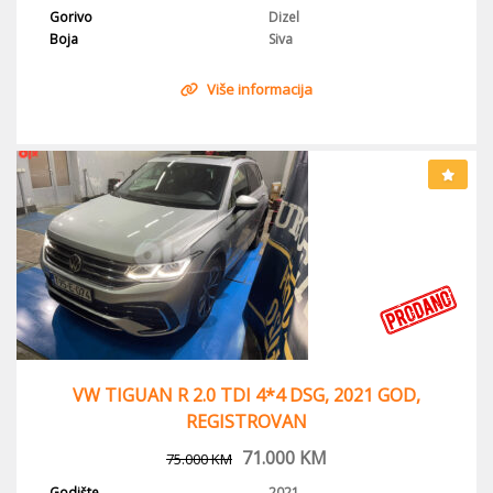
Gorivo
Dizel
Boja
Siva
Više informacija
VW TIGUAN R 2.0 TDI 4*4 DSG, 2021 GOD,
REGISTROVAN
71.000
KM
75.000
KM
Godište
2021