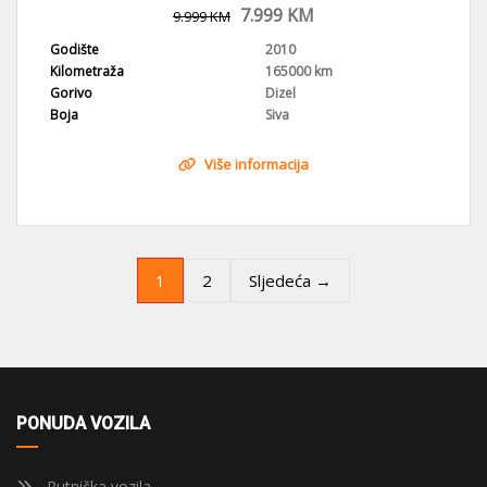
7.999
KM
9.999
KM
Godište
2010
Kilometraža
165000 km
Gorivo
Dizel
Boja
Siva
Više informacija
1
2
Sljedeća →
PONUDA VOZILA
Putnička vozila