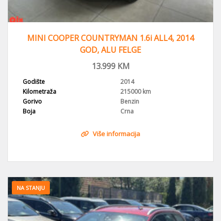
MINI COOPER COUNTRYMAN 1.6i ALL4, 2014
GOD, ALU FELGE
13.999
KM
Godište
2014
Kilometraža
215000 km
Gorivo
Benzin
Boja
Crna
Više informacija
NA STANJU