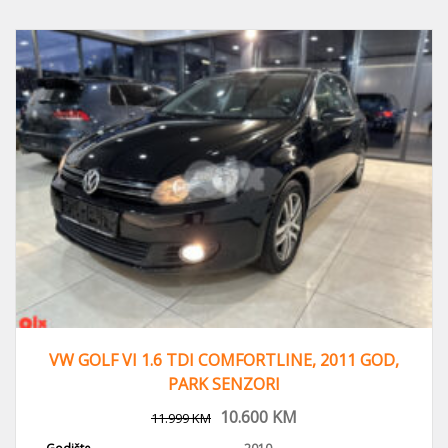
VW GOLF VI 1.6 TDI COMFORTLINE, 2011 GOD,
PARK SENZORI
10.600
KM
11.999
KM