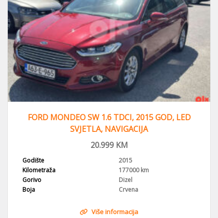
FORD MONDEO SW 1.6 TDCI, 2015 GOD, LED
SVJETLA, NAVIGACIJA
20.999
KM
Godište
2015
Kilometraža
177000 km
Gorivo
Dizel
Boja
Crvena
Više informacija