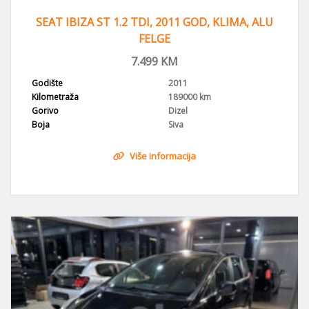
SEAT IBIZA ST 1.2 TDI, 2011 GOD, KLIMA, ALU
FELGE
7.499
KM
Godište
2011
Kilometraža
189000 km
Gorivo
Dizel
Boja
Siva
Više informacija