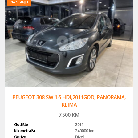
NA STANJU
PEUGEOT 308 SW 1.6 HDI,2011GOD, PANORAMA,
KLIMA
7.500
KM
Godište
2011
Kilometraža
240000 km
Gorivo
Dizel