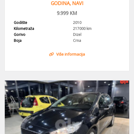
GODINA, NAVI
9.999
KM
Godište
2010
Kilometraža
217000 km
Gorivo
Dizel
Boja
Crna
Više informacija