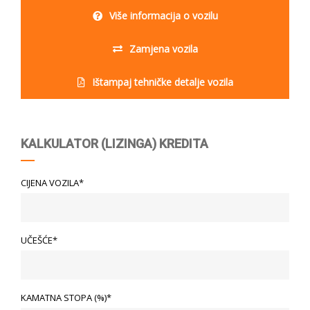
Više informacija o vozilu
Zamjena vozila
Ištampaj tehničke detalje vozila
KALKULATOR (LIZINGA) KREDITA
CIJENA VOZILA*
UČEŠĆE*
KAMATNA STOPA (%)*