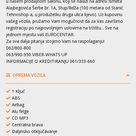
u našem prodajnom salonu, koji se nalazi na adresi Ismeta
Alajbegovića Šerbe br. 1A, Stup/Ilidža (100 metara od Stanić
Tehnoshop-a, u produžetku druga ulica lijevo). Uz kupovinu
vašeg vozila, pružamo Vam mogučnost da za Vas završimo
registraciju po najpovoljnijim uslovima na tržištu... Sve na
jednom mjestu vaš EUROCENTAR.
Za sva dalja pitanja stojimo Vam na raspolaganju!
062/800-800
063/990-950 VIBER-WHATS UP
INFORMACIJE O KREDITIRANJU 061/333-660
OPREMA VOZILA
1 Ključ
ABS
Airbag
Alu felge
CD MP3
Centralna brava
Daljinsko otključavanje