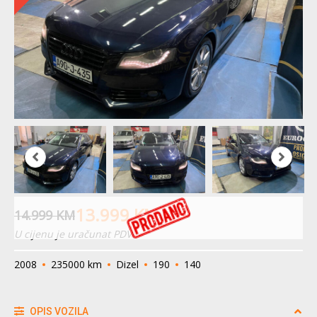
13.999
KM
14.999
KM
U cijenu je uračunat PDV
2008
235000 km
Dizel
190
140
OPIS VOZILA