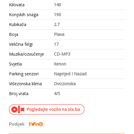
Kilovata
140
Konjskih snaga
190
Kubikaža
2.7
Boja
Plava
Veličina felgi
17
Muzika/ozvučenje
CD-MP3
Svjetla
Xenon
Parking senzori
Naprijed I Nazad
Višezonska klima
Dvozonska
Broj vrata
4/5
Podijeli: