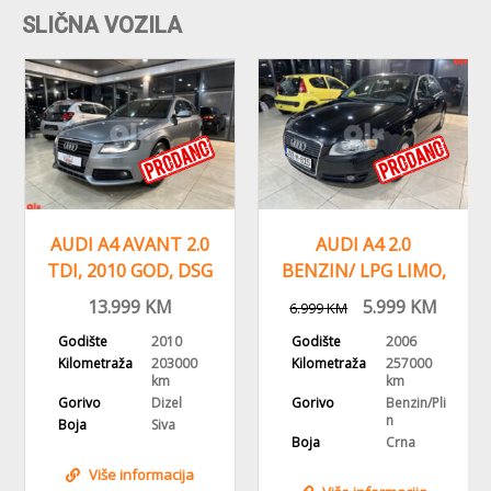
SLIČNA VOZILA
AUDI A4 AVANT 2.0
AUDI A4 2.0
TDI, 2010 GOD, DSG
BENZIN/ LPG LIMO,
AUTOMATIK,ALU
2006 GOD
13.999
KM
5.999
KM
6.999
KM
FELGE
,REGISTROVAN
Godište
2010
Godište
2006
Kilometraža
203000
Kilometraža
257000
km
km
Gorivo
Dizel
Gorivo
Benzin/Pli
n
Boja
Siva
Boja
Crna
Više informacija