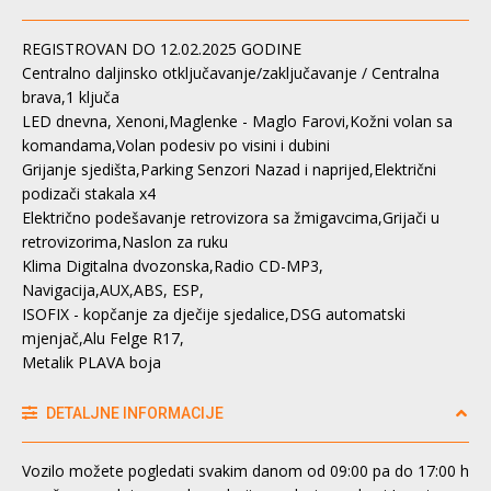
REGISTROVAN DO 12.02.2025 GODINE
Centralno daljinsko otključavanje/zaključavanje / Centralna
brava,1 ključa
LED dnevna, Xenoni,Maglenke - Maglo Farovi,Kožni volan sa
komandama,Volan podesiv po visini i dubini
Grijanje sjedišta,Parking Senzori Nazad i naprijed,Električni
podizači stakala x4
Električno podešavanje retrovizora sa žmigavcima,Grijači u
retrovizorima,Naslon za ruku
Klima Digitalna dvozonska,Radio CD-MP3,
Navigacija,AUX,ABS, ESP,
ISOFIX - kopčanje za dječije sjedalice,DSG automatski
mjenjač,Alu Felge R17,
Metalik PLAVA boja
DETALJNE INFORMACIJE
Vozilo možete pogledati svakim danom od 09:00 pa do 17:00 h