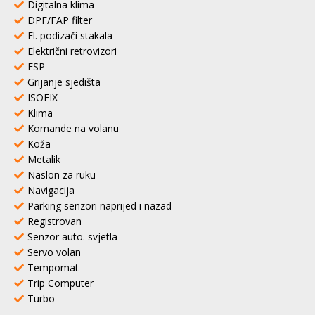
Digitalna klima
DPF/FAP filter
El. podizači stakala
Električni retrovizori
ESP
Grijanje sjedišta
ISOFIX
Klima
Komande na volanu
Koža
Metalik
Naslon za ruku
Navigacija
Parking senzori naprijed i nazad
Registrovan
Senzor auto. svjetla
Servo volan
Tempomat
Trip Computer
Turbo