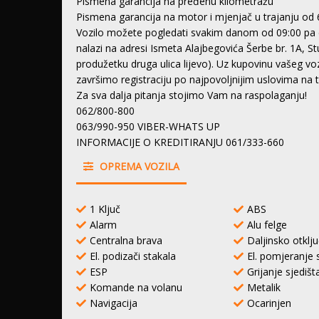
Pismena garancija na pređenu kilometražu
Pismena garancija na motor i mjenjač u trajanju od 
Vozilo možete pogledati svakim danom od 09:00 pa 
nalazi na adresi Ismeta Alajbegovića Šerbe br. 1A, S
produžetku druga ulica lijevo). Uz kupovinu vašeg 
završimo registraciju po najpovoljnijim uslovima na
Za sva dalja pitanja stojimo Vam na raspolaganju!
062/800-800
063/990-950 VIBER-WHATS UP
INFORMACIJE O KREDITIRANJU 061/333-660
OPREMA VOZILA
1 Ključ
ABS
Alarm
Alu felge
Centralna brava
Daljinsko otklj
El. podizači stakala
El. pomjeranje 
ESP
Grijanje sjedišt
Komande na volanu
Metalik
Navigacija
Ocarinjen