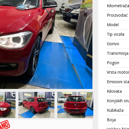
Kilometraž
Proizvođać
Model
Tip vozila
Gorivo
Transmisija
Pogon
Vrsta moto
Emisioni st
Kilovata
Konjskih sn
Kubikaža
Boja