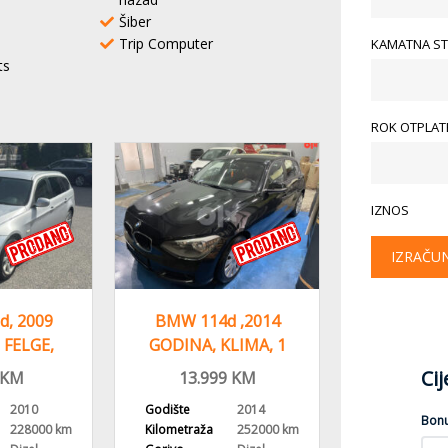
Šiber
Trip Computer
KAMATNA ST
ts
ROK OTPLATE
IZNOS
IZRAČU
, 2009
BMW 114d ,2014
BMW X3 X-
 FELGE,
GODINA, KLIMA, 1
M-OPTIC, 
A KLIMA
VLASNIK
XENONI, 
Ci
KM
13.999
KM
23.99
2010
Godište
2014
Godište
Bon
228000 km
Kilometraža
252000 km
Kilometraža