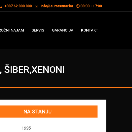
+387 62 800 800
info@eurocentar.ba
08:00 - 17:00
OČNI NAJAM
SERVIS
GARANCIJA
KONTAKT
 ŠIBER,XENONI
NA STANJU
1995