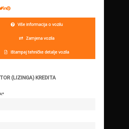
Više informacija o vozilu
Zamjena vozila
Ištampaj tehničke detalje vozila
TOR (LIZINGA) KREDITA
LA*