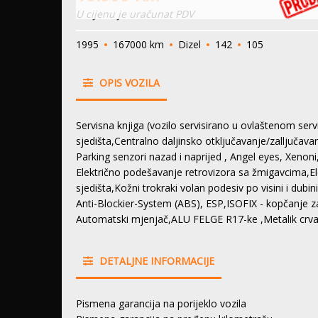
U cijenu je uračunat PDV
1995
167000 km
Dizel
142
105
OPIS VOZILA
Servisna knjiga (vozilo servisirano u ovlaštenom serv
sjedišta,Centralno daljinsko otključavanje/zalljučava
Parking senzori nazad i naprijed , Angel eyes, Xenoni,
Električno podešavanje retrovizora sa žmigavcima,Ele
sjedišta,Kožni trokraki volan podesiv po visini i du
Anti-Blockier-System (ABS), ESP,ISOFIX - kopčanje z
Automatski mjenjač,ALU FELGE R17-ke ,Metalik crv
DETALJNE INFORMACIJE
Pismena garancija na porijeklo vozila