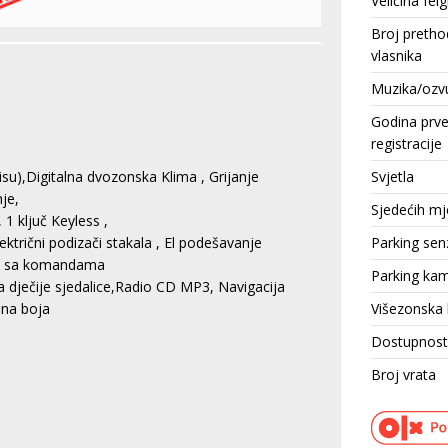
Veličina felg
Broj pretho
vlasnika
Muzika/ozv
Godina prv
registracije
Svjetla
isu),Digitalna dvozonska Klima , Grijanje
nje,
Sjedećih mj
 1 ključ Keyless ,
Parking sen
ktrični podizači stakala , El podešavanje
bini sa komandama
Parking ka
a dječije sjedalice,Radio CD MP3, Navigacija
Višezonska 
ana boja
Dostupnost
Broj vrata