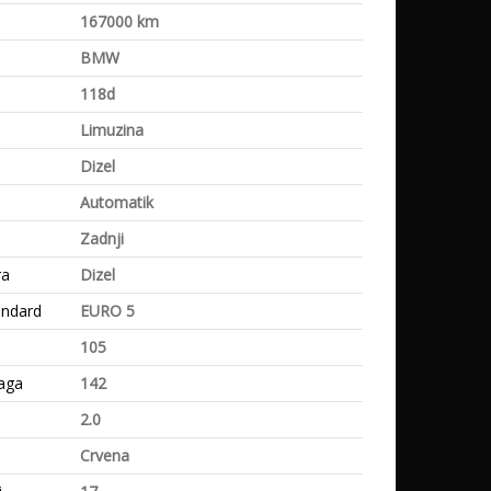
a
167000 km
BMW
118d
Limuzina
Dizel
Automatik
Zadnji
ra
Dizel
andard
EURO 5
105
aga
142
2.0
Crvena