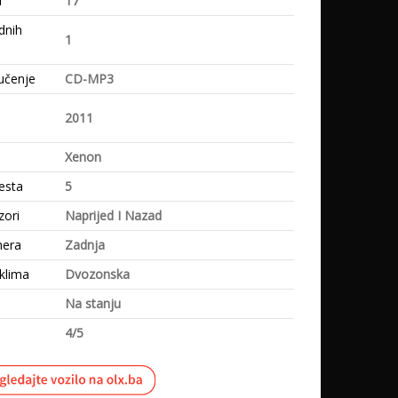
i
17
dnih
1
učenje
CD-MP3
e
2011
Xenon
esta
5
zori
Naprijed I Nazad
mera
Zadnja
klima
Dvozonska
Na stanju
4/5