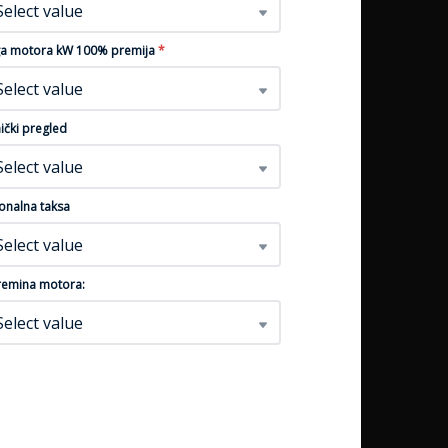
Dizel
Gorivo
Dizel
Gorivo
Select value
Plava
Boja
Siva
Boja
a motora kW 100% premija
*
nformacija
Više informacija
Više 
Select value
ički pregled
Select value
onalna taksa
Select value
emina motora:
Select value