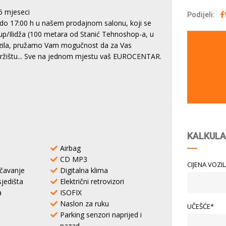
6 mjeseci
Podijeli:
do 17:00 h u našem prodajnom salonu, koji se
tup/Ilidža (100 metara od Stanić Tehnoshop-a, u
vozila, pružamo Vam mogučnost da za Vas
 tržištu... Sve na jednom mjestu vaš EUROCENTAR.
KALKULA
Airbag
CD MP3
CIJENA VOZI
učavanje
Digitalna klima
sjedišta
Električni retrovizori
a
ISOFIX
Naslon za ruku
UČEŠĆE*
Parking senzori naprijed i
nazad