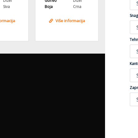
Dizel
Gorivo
Dizel
Gorivo
Siva
Boja
Crna
Boja
Snag
formacija
Više informacija
Više i
Tehn
Kant
Zapr