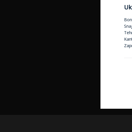
Uk
Bon
Sna
Tehn
Kan
Zap