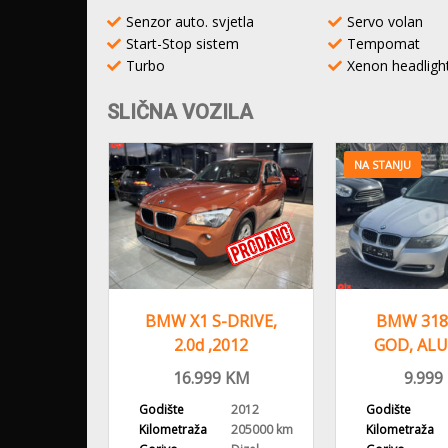
Senzor auto. svjetla
Servo volan
Start-Stop sistem
Tempomat
Turbo
Xenon headligh
SLIČNA VOZILA
NA STANJU
X-DRIVE
BMW X1 S-DRIVE,
BMW 318d
D, ALU
2.0d ,2012
GOD, ALU
IGACIJA
GODINA,ALU FELGE
DVOZONSK
KM
16.999
KM
9.999
2011
Godište
2012
Godište
208000 km
Kilometraža
205000 km
Kilometraža