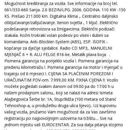
Mogućnost kreditiranja za vozila. Sve informacije na broj tel.
061/333-660 Sanja. 2.0 BEZIN/LPG. 2006. GODINA. 110 KW -150
KS. Prešao 211.000 km. Digitalna Klima ,. Centralno daljinsko
otključavanje/zalljučavanje. Xenon svjetla , 1 ključ. Električno
podešavanje retrovizora sa žmigavcima. Električni podizači
stakala. Kožni trokraki volan podesiv po visini i dubini sa
komandama. Anti-Blockier-System (ABS), ESP. ISOFIX -
kopčanje za dječije sjedalice. Radio CD MP3,. MANUELNI
MJENJAČ 6 + R. ALU FELGE R16-ke. Metalik plava boja. .
Pismena garancija na porijeklo vozila !. Pismena garancija na
pređenu kilometražu !. Pismena garancija na motor i mjenjač u
trajanju od 6 mjeseci !. CIJENA SA PLAĆENIM POREZOM I
URAČUNATIM PDV-om. 7.999,00 KM. FIXNA CIJENA !!. Vozilo
možete pogledati svakim danom od 09:00 pa do 17:00 h u
našem prodajnom salonu,. koji se nalazi na adresi Ismeta
Alajbegovića Šerbe br. 1A, Stup/Ilidža (100 metara od Stanić
Tehnoshop-a, u produžetku druga ulica lijevo).. Uz kupovinu
vašeg vozila, pružamo Vam mogučnost da za Vas završimo
registraciju po najpovoljnijim uslovima na tržištu.... Sve na
jednom mjestu vaš EUROCENTAR. Za sva dalja pitanja stojimo