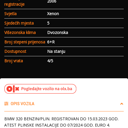
2006
registracije
Svjetla
Xenon
Sjedećih mjesta
5
Višezonska klima
Dvozonska
Broj stepeni prijenosa
6+R
Dostupnost
Na stanju
Broj vrata
4/5
OPIS VOZILA
BMW 320 BENZIN/PLIN. REGISTROVAN DO 15.03.2023 GOD.
ATEST PLINSKE INSTALACIJE DO 07/2024 GOD. EURO 4.