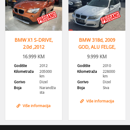
BMW X1 S-DRIVE,
BMW 318d, 2009
2.0d ,2012
GOD, ALU FELGE,
GODINA,ALU FELGE
DVOZONSKA KLIMA
16.999
KM
9.999
KM
Godište
2012
Godište
2010
Kilometraža
205000
Kilometraža
228000
km
km
Gorivo
Dizel
Gorivo
Dizel
Boja
Narandža
Boja
Siva
sta
Više informacija
Više informacija