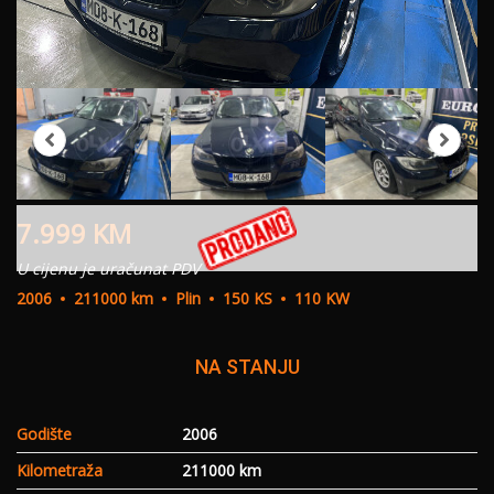
7.999
KM
U cijenu je uračunat PDV
2006
211000 km
Plin
150 KS
110 KW
NA STANJU
Godište
2006
Kilometraža
211000 km