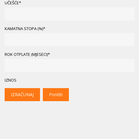
UČEŠĆE*
KAMATNA STOPA (%)*
ROK OTPLATE (MJESECI)*
IZNOS
IZRAČUNAJ
Poništi