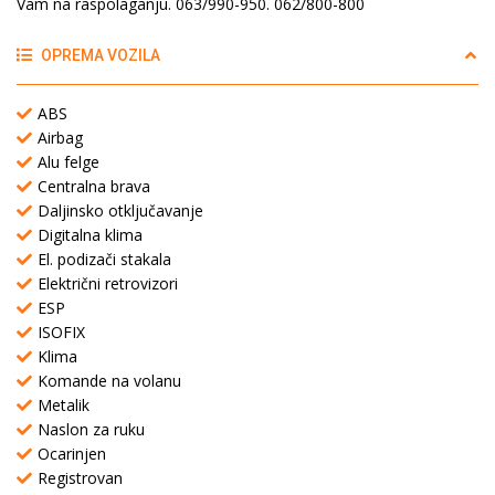
Vam na raspolaganju. 063/990-950. 062/800-800
OPREMA VOZILA
ABS
Airbag
Alu felge
Centralna brava
Daljinsko otključavanje
Digitalna klima
El. podizači stakala
Električni retrovizori
ESP
ISOFIX
Klima
Komande na volanu
Metalik
Naslon za ruku
Ocarinjen
Registrovan