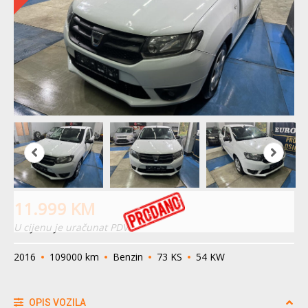
11.999
KM
U cijenu je uračunat PDV
2016
109000 km
Benzin
73 KS
54 KW
OPIS VOZILA