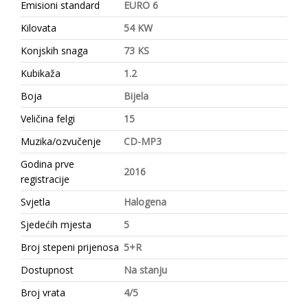
Emisioni standard
EURO 6
Kilovata
54 KW
Konjskih snaga
73 KS
Kubikaža
1.2
Boja
Bijela
Veličina felgi
15
Muzika/ozvučenje
CD-MP3
Godina prve
2016
registracije
Svjetla
Halogena
Sjedećih mjesta
5
Broj stepeni prijenosa
5+R
Dostupnost
Na stanju
Broj vrata
4/5