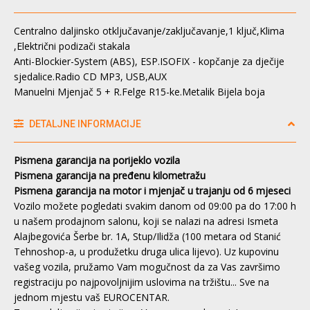
Centralno daljinsko otključavanje/zaključavanje,1 ključ,Klima
,Električni podizači stakala
Anti-Blockier-System (ABS), ESP.ISOFIX - kopčanje za dječije
sjedalice.Radio CD MP3, USB,AUX
Manuelni Mjenjač 5 + R.Felge R15-ke.Metalik Bijela boja
DETALJNE INFORMACIJE
Pismena garancija na porijeklo vozila
Pismena garancija na pređenu kilometražu
Pismena garancija na motor i mjenjač u trajanju od 6 mjeseci
Vozilo možete pogledati svakim danom od 09:00 pa do 17:00 h
u našem prodajnom salonu, koji se nalazi na adresi Ismeta
Alajbegovića Šerbe br. 1A, Stup/Ilidža (100 metara od Stanić
Tehnoshop-a, u produžetku druga ulica lijevo). Uz kupovinu
vašeg vozila, pružamo Vam mogučnost da za Vas završimo
registraciju po najpovoljnijim uslovima na tržištu... Sve na
jednom mjestu vaš EUROCENTAR.