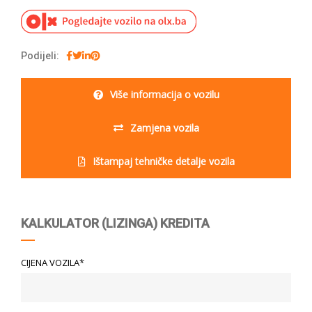
Podijeli:
Više informacija o vozilu
Zamjena vozila
Ištampaj tehničke detalje vozila
KALKULATOR (LIZINGA) KREDITA
CIJENA VOZILA*