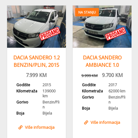
NA STANJU
DACIA SANDERO 1.2
DACIA SANDERO
BENZIN/PLIN, 2015
AMBIANCE 1.0
GOD, KLIMA, BH
SCE/LPG, 2017
7.999
KM
9.700
KM
9.999
KM
PORIJEKLO
GODINA
Godište
2015
Godište
2017
Kilometraža
139000
Kilometraža
62000 km
km
Gorivo
Benzin/Pli
Gorivo
Benzin/Pli
n
n
Boja
Bijela
Boja
Bijela
Više informacija
Više informacija