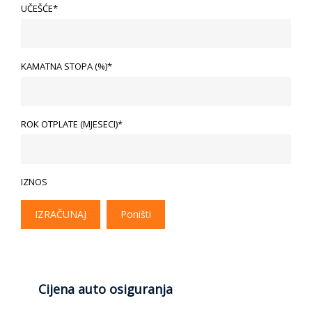
UČEŠĆE*
KAMATNA STOPA (%)*
ROK OTPLATE (MJESECI)*
IZNOS
IZRAČUNAJ
Poništi
Cijena auto osiguranja